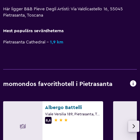
Pool
Här ligger B&B Pieve Degli Artisti: Via Valdicastello 16, 55045
Pietrasanta, Toscana
Inomhuspool
Utomhuspool
Mest populära sevärdheterna
Poolhanddukar
Pietrasanta Cathedral
1,9 km
Utomhus
Terrass/uteplats
Trädgård
momondos favorithotell i Pietrasanta
Saker att göra
Cykeluthyrning
Albergo Battelli
Golf
Viale Versilia 189, Pietrasanta, Toscana
3 stjärnor
8,6
Familjevänligt