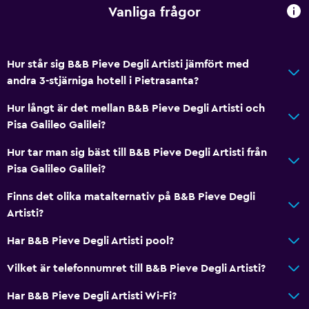
Vanliga frågor
Media och underhållning
Flat-screen TV
Hur står sig B&B Pieve Degli Artisti jämfört med
Delat lounge/TV-område
andra 3-stjärniga hotell i Pietrasanta?
Kabel- eller satellit-TV
Hur långt är det mellan B&B Pieve Degli Artisti och
TV
Pisa Galileo Galilei?
Restauranger
Hur tar man sig bäst till B&B Pieve Degli Artisti från
Pisa Galileo Galilei?
Elektrisk vattenkokare
Dietspecifika menyer (vid begäran)
Finns det olika matalternativ på B&B Pieve Degli
Artisti?
Te/kaffebryggare
Mat kan levereras till gästboendet
Har B&B Pieve Degli Artisti pool?
Vilket är telefonnumret till B&B Pieve Degli Artisti?
Allmänt
Har B&B Pieve Degli Artisti Wi-Fi?
Utsikt över trädgård