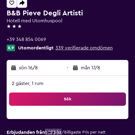
B&B Pieve Degli Artisti
Hotell med Utomhuspool
3 stjärnor
+39 348 854 0069
Utomordentligt
339 verifierade omdömen
8,9
sön 16/8
-
mån 17/8
2 gäster, 1 rum
Sök
Erbjudanden från
1 273 kr
/
Billigaste Pris per natt