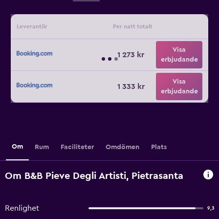
Leverantör
Per natt totalt
Visa
1 273 kr
erbjudande
Visa
1 333 kr
erbjudande
Om
Rum
Faciliteter
Omdömen
Plats
Om B&B Pieve Degli Artisti, Pietrasanta
Renlighet
9,3