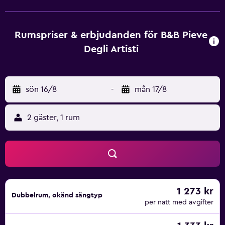
Pieve Degli Artisti. Stranden i Marina di Pietrasanta ligger 5
km bort.
Rumspriser & erbjudanden för B&B Pieve
Degli Artisti
sön 16/8
-
mån 17/8
2 gäster, 1 rum
1 273 kr
Dubbelrum, okänd sängtyp
per natt med avgifter