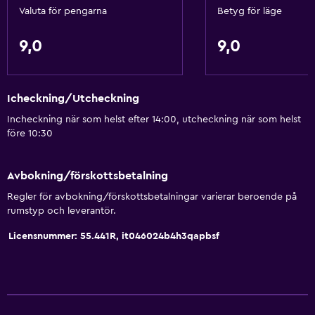
Valuta för pengarna
Betyg för läge
Rökfria rum tillgängliga
Handikappvänligt
9,0
9,0
Allergivänlig kudde
Fjäderfri kudde
Icheckning/Utcheckning
Övre våningar nås via trappor
Incheckning när som helst efter 14:00, utcheckning när som helst
Rökningsområden
före 10:30
Badrum
Avbokning/förskottsbetalning
Dusch
Regler för avbokning/förskottsbetalningar varierar beroende på
Bidé
rumstyp och leverantör.
Hårfön
Licensnummer: 55.441R, it046024b4h3qapbsf
Toalett
Toalettpapper
Privat badrum