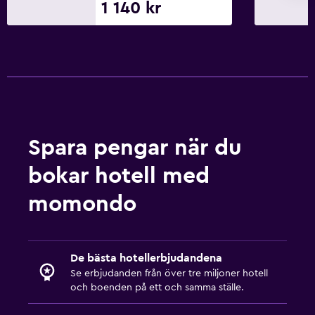
Barnsängar tillgängliga
1 140 kr
Lekplats
Sovrum
Garderob eller klädkammare
Arbetsyta
Spara pengar när du
Skrivbord
bokar hotell med
Hälsa och säkerhet
momondo
Kassaskåp
De bästa hotellerbjudandena
Se erbjudanden från över tre miljoner hotell
och boenden på ett och samma ställe.