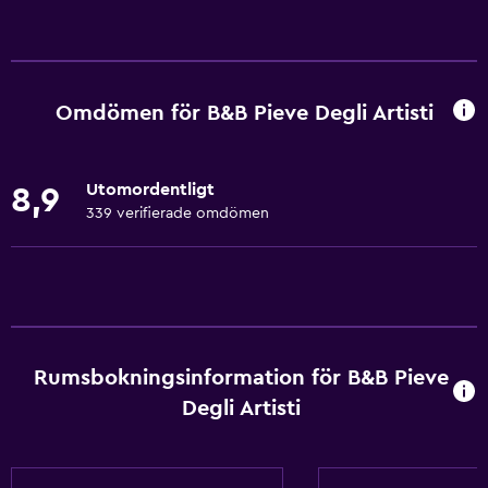
Grundläggande bekvämligheter
Gratis WiFi
Wifi tillgängligt i alla områden
Omdömen för B&B Pieve Degli Artisti
Internet
Sängkläder
Utomordentligt
8,9
Handdukar
339 verifierade omdömen
Gratis toalettartiklar
Schampo
Värme
Kroppstvål
Rumsbokningsinformation för B&B Pieve
Luftkonditionering
Degli Artisti
Tillgänglighet och lämplighet
Hela enheten ligger på bottenvåningen