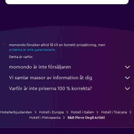
från 597 kr
Hotell i Cagliari
momondo försöker alltid få till en korrekt prissättning, men
*
priserna är inte garanterade
.
Detta är varför:
momondo är inte försäljaren
Vi samlar massor av information åt dig
Varför är inte priserna 100 % korrekta?
Hotellerbjudanden
Hotell i Europa
Hotell i Italien
Hotell i Toscana
Hotell i Pietrasanta
B&B Pieve Degli Artisti