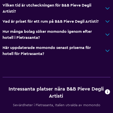
Tofflor
Vilken tid är utcheckningen för B&B Pieve Degli
Artisti?
Utsikt över poolen
Förvaring
Vad är priset för ett rum på B&B Pieve Degli Artisti?
Hur många bolag söker momondo igenom efter
Tjänster och bekvämligheter
hotell i Pietrasanta?
Kassaskåp
När uppdaterade momondo senast priserna för
Rumservice
hotell för Pietrasanta?
Nyckelåtkomst
Privat incheckning/utcheckning
Parkering och transport
Intressanta platser nära B&B Pieve Degli
Gatuparkering
Artisti
Flygbuss
Sevärdheter i Pietrasanta, Italien utvalda av momondo
Gratis parkering