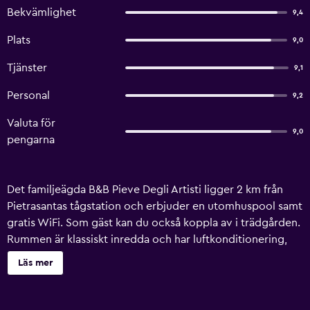
Bekvämlighet
9,4
Plats
9,0
Tjänster
9,1
Personal
9,2
Valuta för
9,0
pengarna
Det familjeägda B&B Pieve Degli Artisti ligger 2 km från
Pietrasantas tågstation och erbjuder en utomhuspool samt
gratis WiFi. Som gäst kan du också koppla av i trädgården.
Rummen är klassiskt inredda och har luftkonditionering,
satellit-TV samt eget badrum med hårtork och gratis
Läs mer
toalettartiklar. En varierad frukost serveras varje morgon. I
varmt väder serveras den på terrassen. Busshållplatsen för
bussar till Lucca och Pisa ligger 10 minuters promenad från