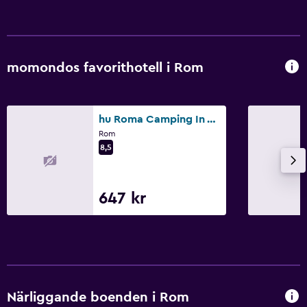
Privat parkering
Media och underhållning
momondos favorithotell i Rom
Flat-screen TV
TV
hu Roma Camping In Town
Arbetsyta
Rom
8,5
Fax/kopieringsmöjligheter
Skrivbord
647 kr
Sovrum
Garderob eller klädkammare
Familjevänligt
Närliggande boenden i Rom
Barnsängar tillgängliga