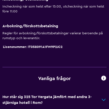
Toalett med stödhandtag
Incheckning när som helst efter 15:00, utcheckning när som helst
före 11:00
Badrum
Dusch
Avbokning/förskottsbetalning
Bidé
Regler för avbokning/förskottsbetalningar varierar beroende på
Hårfön
rumstyp och leverantör.
Toalett
Licensnummer: IT058091A1FW9P2JC2
Toalettpapper
Privat badrum
Walk-in-dusch
Vanliga frågor
Allmänt
Fönster
Hur står sig 325 Tor Vergata jämfört med andra 3-
Familjerum
stjärniga hotell i Rom?
Ljudisolerade rum