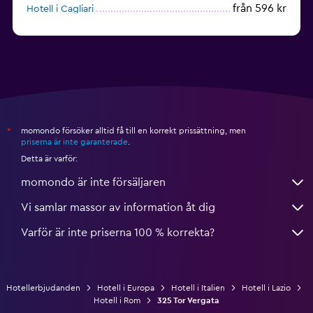
från 596 kr
Hotell i Cagliari
från 389 kr
Hotell i Rimini
momondo försöker alltid få till en korrekt prissättning, men
*
priserna är inte garanterade
.
Detta är varför:
momondo är inte försäljaren
Vi samlar massor av information åt dig
Varför är inte priserna 100 % korrekta?
Hotellerbjudanden
Hotell i Europa
Hotell i Italien
Hotell i Lazio
Hotell i Rom
325 Tor Vergata