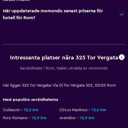
Väckningsservice
Kassaskåp
När uppdaterade momondo senast priserna för
hotell för Rom?
Mötesrum
Rumservice
Nyckelkortsåtkomst
Vattenflaska
Intressanta platser nära 325 Tor Vergata
Hälsa och säkerhet
Sevärdheter i Rom, Italien utvalda av momondo
Förstahjälpenlåda
Övervakningskameror i gemensamma utrymmen
Här ligger 325 Tor Vergata: Via Di Tor Vergata 325, 00133 Rom
Övervakningskameror utanför boendet
Kassaskåp
Mest populära sevärdheterna
Coliseum
12,3 km
Circus Maximus
12,6 km
Parkering och transport
Foro Romano
12,9 km
Aventino
12,9 km
Gratis parkering