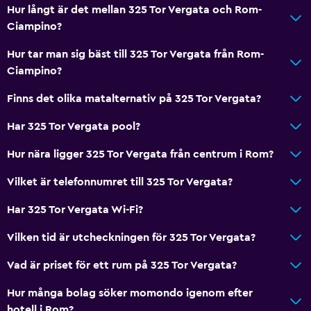
Hur långt är det mellan 325 Tor Vergata och Rom-
Ljudisolering
Ciampino?
Telefon
Hur tar man sig bäst till 325 Tor Vergata från Rom-
Kakel/marmorgolv
Ciampino?
Förvaring
Finns det olika matalternativ på 325 Tor Vergata?
Restauranger
Har 325 Tor Vergata pool?
Minibar
Hur nära ligger 325 Tor Vergata från centrum i Rom?
Restaurang
Vilket är telefonnumret till 325 Tor Vergata?
Bar/lounge
Frukost på rummet
Har 325 Tor Vergata Wi-Fi?
Försäljningsautomat (drycker)
Vilken tid är utcheckningen för 325 Tor Vergata?
Försäljningsautomat (snacks)
Vad är priset för ett rum på 325 Tor Vergata?
Tjänster och bekvämligheter
Hur många bolag söker momondo igenom efter
hotell i Rom?