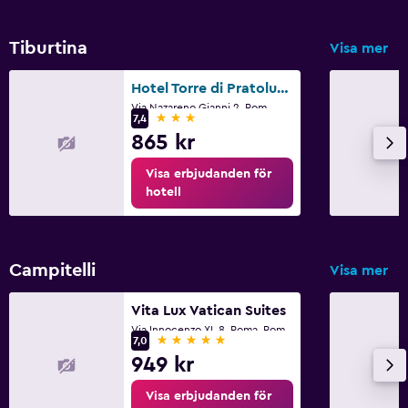
Tiburtina
Visa mer
Hotel Torre di Pratolungo
Via Nazareno Gianni 2, Rom
3 stjärnor
7,4
865 kr
Visa erbjudanden för
hotell
Campitelli
Visa mer
Vita Lux Vatican Suites
Via Innocenzo XI, 8, Roma, Rom
5 stjärnor
7,0
949 kr
Visa erbjudanden för