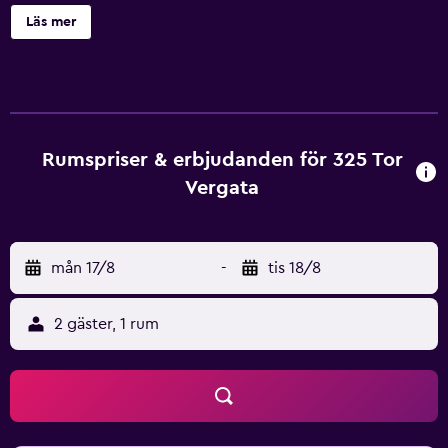
tunnelbanestation. Detta hotell med 3 stjärnor har
Läs mer
luftkonditionerade rum med gratis WiFi och eget badrum.
Här finns även en bar. Boendet har rumsservice och
bagageförvaring. Alla rum på Hotel 325 Tor Vergata har
skrivbord och platt-tv. I det egna badrummet finns bidé,
gratis toalettartiklar och hårtork. Boendeenheterna har ett
värdeskåp. På boendet serveras en frukostbuffé, en
Rumspriser & erbjudanden för 325 Tor
kontinental frukost och en italiensk frukost. San Giovanni
Vergata
tunnelbanestation ligger 12 km från boendet, medan Porta
Maggiore ligger 13 km bort. Flygplatsen (Rom Ciampino
flygplats) ligger 5 km från boendet.
mån 17/8
-
tis 18/8
2 gäster, 1 rum