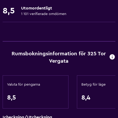
Handdukar
Utomordentligt
8,5
Brandsläckare
1 101 verifierade omdömen
Gratis toalettartiklar
Brandvarnare
Värme
Luftkonditionering
Rumsbokningsinformation för 325 Tor
Tillgänglighet och lämplighet
Vergata
Hela enheten ligger på bottenvåningen
Hela enheten är rullstolsanpassad
Valuta för pengarna
Betyg för läge
Handikappvänligt
Duschstol
8,5
8,4
Allergivänligt
Rökning förbjuden
Icheckning/Utcheckning