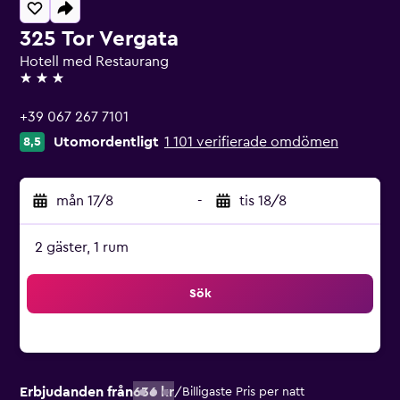
325 Tor Vergata
Hotell med Restaurang
3 stjärnor
+39 067 267 7101
Utomordentligt
1 101 verifierade omdömen
8,5
mån 17/8
-
tis 18/8
2 gäster, 1 rum
Sök
Erbjudanden från
636 kr
/
Billigaste Pris per natt