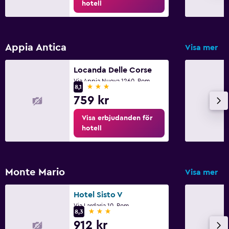
hotell
Appia Antica
Visa mer
Locanda Delle Corse
Via Appia Nuova 1260, Rom
3 stjärnor
8,1
759 kr
Visa erbjudanden för
hotell
Monte Mario
Visa mer
Hotel Sisto V
Via Lardaria 10, Rom
3 stjärnor
8,3
912 kr