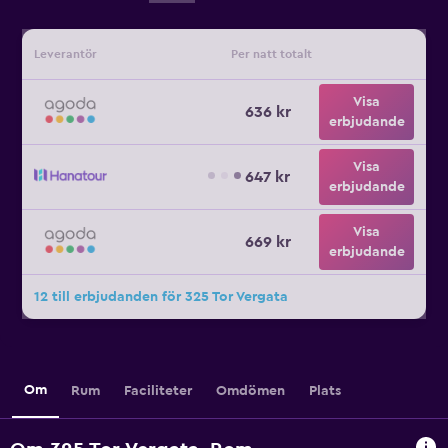
Leverantör
Per natt totalt
Visa
636 kr
erbjudande
Visa
647 kr
erbjudande
Visa
669 kr
erbjudande
12 till erbjudanden för 325 Tor Vergata
Om
Rum
Faciliteter
Omdömen
Plats