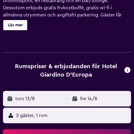
utomhuspool, en restaurang och en bar/lounge.
Dessutom erbjuds gratis frukostbuffé, gratis wi-fi i
allmänna utrymmen och avgiftsfri parkering. Gäster får
även tillgång till bekvämligheter som ett konferenscenter,
Läs mer
kaffe i allmänt utrymme och en säsongsöppen
utomhuspool. Hotel Giardino D'Europa har 60 rum som
har ingång från loftgång samt minibar och
värdeförvaringsskåp. Platt-tv med digitalkanaler.
Badrummen har dusch, bidéer, gratis toalettartiklar och
hårtorkar. Detta hotell i Rom erbjuder sina gäster gratis wi-
Rumspriser & erbjudanden för Hotel
fi. Skrivbord och telefon finns. Städning sker dagligen.
Giardino D'Europa
Detta hotell har bland annat en utomhuspool.
tors 13/8
-
fre 14/8
2 gäster, 1 rum