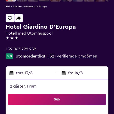
Bilder från Hotel Giardino D'Europa
Hotel Giardino D'Europa
Hotell med Utomhuspool
3 stjärnor
+39 067 222 252
Utomordentligt
1 521 verifierade omdömen
8,0
tors 13/8
-
fre 14/8
2 gäster, 1 rum
Sök