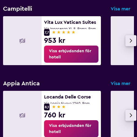
Uttag nära sängen
Campitelli
Visa mer
Garderob eller klädkammare
Vita Lux Vatican Suites
Via Innocenzo XI, 8, Roma, Rom
5 stjärnor
7,7
Arbetsyta
953 kr
Fax/kopieringsmöjligheter
Visa erbjudanden för
Skrivbord
hotell
Fitness
Träningslokal
Appia Antica
Visa mer
Locanda Delle Corse
Via Appia Nuova 1260, Rom
3 stjärnor
8,1
760 kr
Visa erbjudanden för
hotell