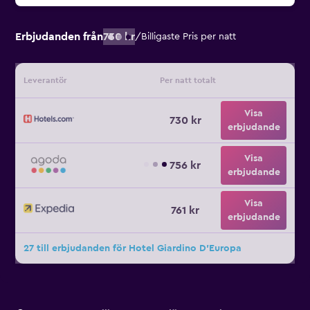
Erbjudanden från
730 kr
/
Billigaste Pris per natt
Leverantör
Per natt totalt
Visa
730 kr
erbjudande
Visa
756 kr
erbjudande
Visa
761 kr
erbjudande
27 till erbjudanden för Hotel Giardino D'Europa