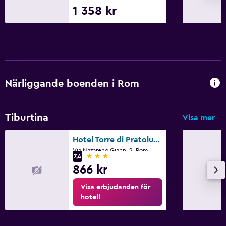
1 358 kr
Familjevänligt
Barnvakt eller crèche
Barnsängar tillgängliga
Barnmåltider
Närliggande boenden i Rom
Pool och spa
Utomhuspool
Tiburtina
Visa mer
Bastu
Hotel Torre di Pratolungo
Via Nazareno Gianni 2, Rom
3 stjärnor
7,4
Tvättstuga
866 kr
Tvättstuga
Visa erbjudanden för
Tvätt-/kemtvättsservice
hotell
Sovrum