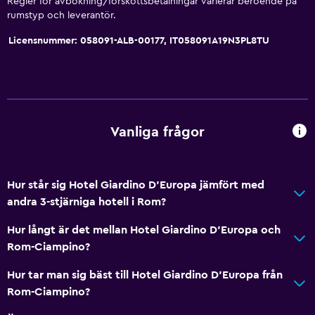
Regler för avbokning/förskottsbetalningar varierar beroende på
rumstyp och leverantör.
Tjänster och bekvämligheter
Licensnummer: 058091-ALB-00177, IT058091A19N3PL8TU
Affärscentrum
Väckningsservice
Kassaskåp
Mötesrum
Vanliga frågor
Rumservice
Nyckelkortsåtkomst
Hur står sig Hotel Giardino D'Europa jämfört med
Expressutcheckning
andra 3-stjärniga hotell i Rom?
Reception dygnet runt
Hur långt är det mellan Hotel Giardino D'Europa och
Rom-Ciampino?
Badrum
Hur tar man sig bäst till Hotel Giardino D'Europa från
Dusch
Rom-Ciampino?
Badmössa