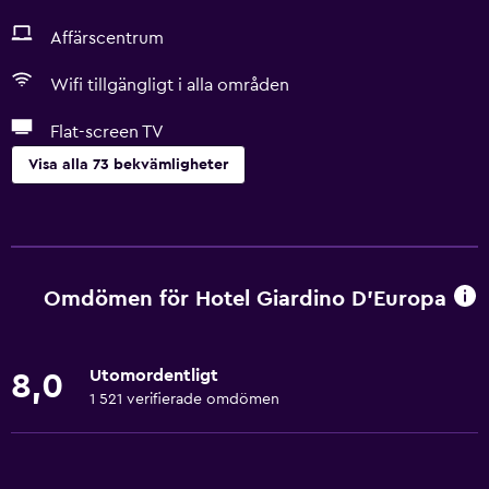
Affärscentrum
Wifi tillgängligt i alla områden
Flat-screen TV
Visa alla 73 bekvämligheter
Grundläggande bekvämligheter
Gratis WiFi
Wifi tillgängligt i alla områden
Omdömen för Hotel Giardino D'Europa
Internet
Handdukar
Utomordentligt
8,0
Brandsläckare
1 521 verifierade omdömen
Gratis toalettartiklar
Schampo