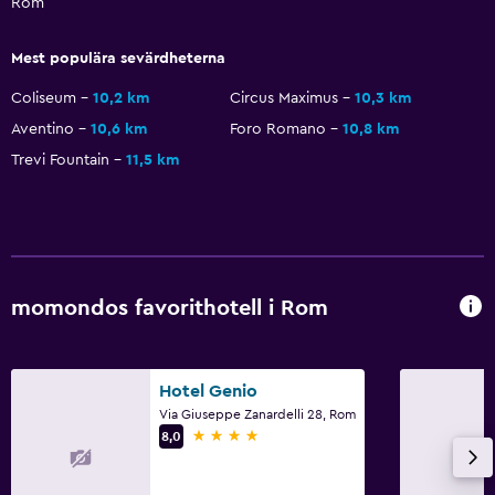
Rom
Flat-screen TV
Delat lounge/TV-område
Mest populära sevärdheterna
Kabel- eller satellit-TV
Coliseum
10,2 km
Circus Maximus
10,3 km
TV
Aventino
10,6 km
Foro Romano
10,8 km
Trevi Fountain
11,5 km
Allmänt
Familjerum
Utsikt över trädgård
Telefon
momondos favorithotell i Rom
Förvaring
Utomhus
Hotel Genio
Terrass/uteplats
Via Giuseppe Zanardelli 28, Rom
4 stjärnor
8,0
Balkong
Trädgård