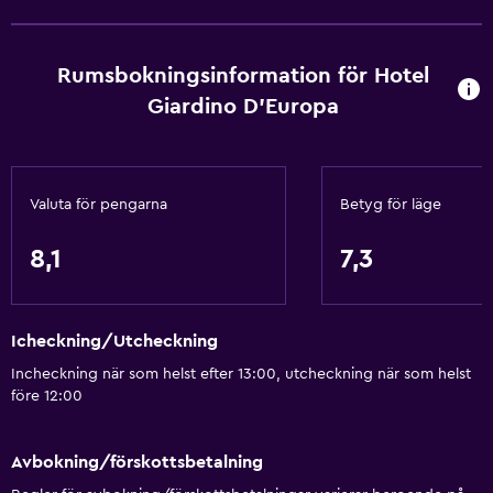
Brandvarnare
Värme
Rumsbokningsinformation för Hotel
Kroppstvål
Giardino D'Europa
Luftkonditionering
Restauranger
Valuta för pengarna
Betyg för läge
Inpackade luncher
Dietspecifika menyer (vid begäran)
8,1
7,3
Restaurang
Bar/lounge
Icheckning/Utcheckning
Frukost på rummet
Incheckning när som helst efter 13:00, utcheckning när som helst
Kylskåp
före 12:00
Mat kan levereras till gästboendet
Försäljningsautomat (drycker)
Avbokning/förskottsbetalning
Försäljningsautomat (snacks)