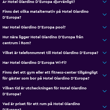
Är Hotel Giardino D'Europa djurvänligt?
Bidé
Hårfön
Finns det olika matalternativ på Hotel Giardino
D'Europa?
Toalett
Toalettpapper
Har Hotel Giardino D'Europa pool?
Privat badrum
Hur nära ligger Hotel Giardino D'Europa från
centrum i Rom?
Tillgänglighet och lämplighet
Vilket är telefonnumret till Hotel Giardino D'Europa?
Husdjur får medtagas vid förfrågan. Kostnader kan
tillkomma.
Har Hotel Giardino D'Europa Wi-Fi?
Hiss
Finns det ett gym eller ett fitness-center tillgängligt
Nås via hiss
för gäster som bor på Hotel Giardino D'Europa?
Rökning förbjuden
Vilken tid är utcheckningen för Hotel Giardino
Övre våningar nås med hiss
D'Europa?
Rökningsområden
Vad är priset för ett rum på Hotel Giardino
D'Europa?