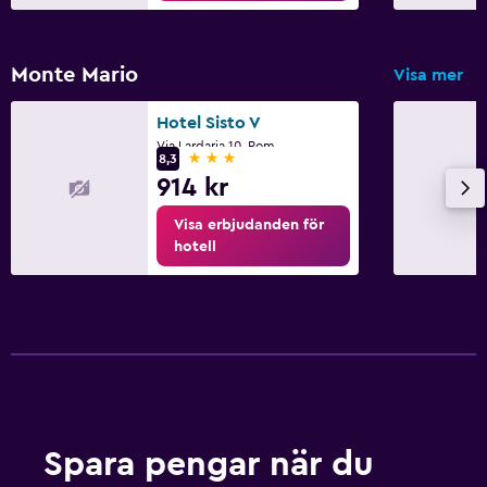
Monte Mario
Visa mer
Hotel Sisto V
Via Lardaria 10, Rom
3 stjärnor
8,3
914 kr
Visa erbjudanden för
hotell
Spara pengar när du