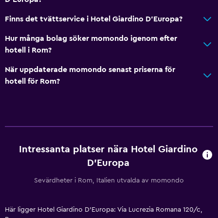
Hälsa och säkerhet
Finns det tvättservice i Hotel Giardino D'Europa?
Daglig städning
Hur många bolag söker momondo igenom efter
Förstahjälpenlåda
hotell i Rom?
Övervakningskameror i gemensamma utrymmen
När uppdaterade momondo senast priserna för
Övervakningskameror utanför boendet
hotell för Rom?
Kassaskåp
Parkering och transport
Flygbuss (tilläggsavgift)
Gratis parkering
Intressanta platser nära Hotel Giardino
D'Europa
Privat parkering
Transferservice (mot extra avgift)
Sevärdheter i Rom, Italien utvalda av momondo
Media och underhållning
Här ligger Hotel Giardino D'Europa: Via Lucrezia Romana 120/c,