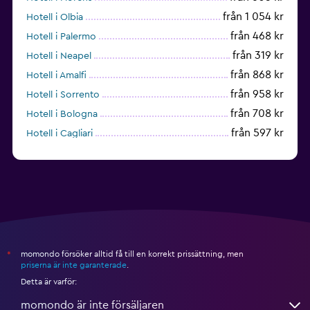
från 1 054 kr
Hotell i Olbia
från 468 kr
Hotell i Palermo
från 319 kr
Hotell i Neapel
från 868 kr
Hotell i Amalfi
från 958 kr
Hotell i Sorrento
från 708 kr
Hotell i Bologna
från 597 kr
Hotell i Cagliari
från 389 kr
Hotell i Rimini
momondo försöker alltid få till en korrekt prissättning, men
*
priserna är inte garanterade
.
Detta är varför:
momondo är inte försäljaren