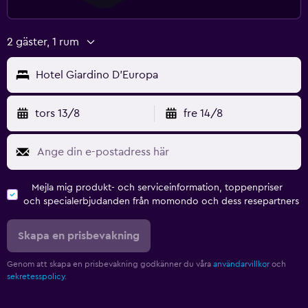
2 gäster, 1 rum
Hotel Giardino D'Europa
tors 13/8
fre 14/8
Mejla mig produkt- och serviceinformation, toppenpriser
och specialerbjudanden från momondo och dess resepartners
Skapa en prisbevakning
Genom att skapa en prisbevakning godkänner du våra
användarvillkor
och
sekretesspolicy.