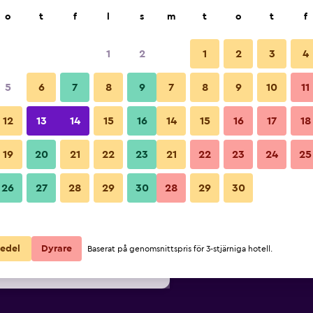
k
o
t
f
l
s
m
t
o
t
f
1
2
1
2
3
4
lligaste Pris per natt
5
6
7
8
9
7
8
9
10
11
Lobby
ör
Per natt
12
13
14
15
16
14
15
16
17
18
totalt
19
20
21
22
23
21
22
23
24
25
575 kr
Visa erbjudande
Bilder från Hotel Alba Roma
26
27
28
29
30
28
29
30
579 kr
Visa erbjudande
614 kr
Visa erbjudande
edel
Dyrare
Baserat på genomsnittspris för 3-stjärniga hotell.
Roma