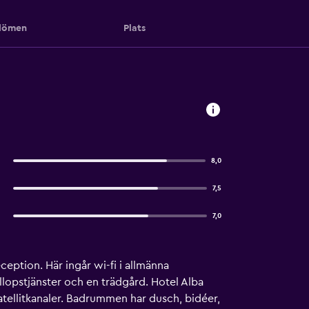
ömen
Plats
8,0
7,5
7,0
eption. Här ingår wi-fi i allmänna
llopstjänster och en trädgård. Hotel Alba
tellitkanaler. Badrummen har dusch, bidéer,