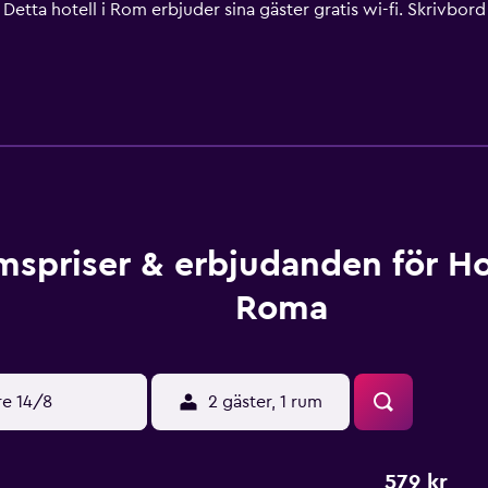
. Detta hotell i Rom erbjuder sina gäster gratis wi-fi. Skrivbor
kan fås på begäran.
spriser & erbjudanden för Ho
Roma
re 14/8
2 gäster, 1 rum
579 kr