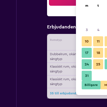
Sö
m
t
575 kr
Erbjudanden från
/
Bi
3
4
Rumstyp
Leverant
10
11
17
18
Dubbelrum, okänd
sängtyp
24
25
Klassiskt rum, okänd
sängtyp
31
Klassiskt rum, okänd
sängtyp
Billigare
M
35 till erbjudanden för Hotel Alba 