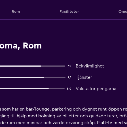
Rum
Faciliteter
Omd
Roma, Rom
Bekvämlighet
7,0
Tjänster
7,3
Valuta för pengarna
8,0
ng som har en bar/lounge, parkering och dygnet runt-öppen rec
gång till hjälp med bokning av biljetter och guidade turer, brö
de rum med minibar och värdeförvaringsskåp. Platt-tv med sa