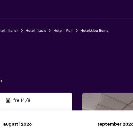
ell i Italien
Hotell i Lazio
Hotell i Rom
Hotel Alba Roma
n
fre 14/8
augusti 2026
september 202