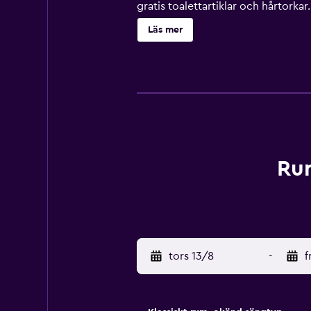
gratis toalettartiklar och hårtorkar
dagligen och strykjärn/strykbräda 
Läs mer
Rum
tors 13/8
-
f