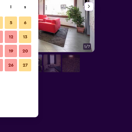
l
s
5
6
12
13
1/7
Restaurang
19
20
26
27