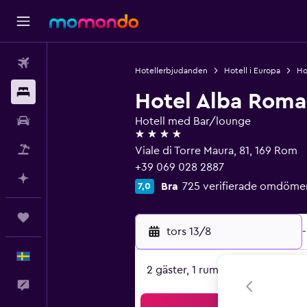
Flyg
Hotellerbjudanden
Hotell i Europa
Hot
Boende
Hotel Alba Roma
Hyrbil
Hotell med Bar/lounge
4 stjärnor
Paketresor
Viale di Torre Maura, 81, 169 Rom
+39 069 028 2887
Planera med AI
Bra
725 verifierade omdöme
7,0
Trips
tors 13/8
-
Svenska
2 gäster, 1 rum
Feedback