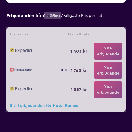
Erbjudanden från
1 403 kr
/
Billigaste Pris per natt
Leverantör
Per natt totalt
Visa
1 403 kr
erbjudande
Visa
1 760 kr
erbjudande
Visa
1 857 kr
erbjudande
5 till erbjudanden för Hotel Romeo