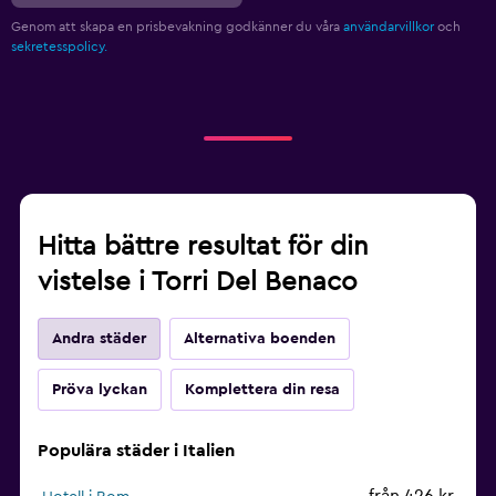
Genom att skapa en prisbevakning godkänner du våra
användarvillkor
och
sekretesspolicy.
Hitta bättre resultat för din
vistelse i Torri Del Benaco
Andra städer
Alternativa boenden
Pröva lyckan
Komplettera din resa
Populära städer i Italien
från 426 kr