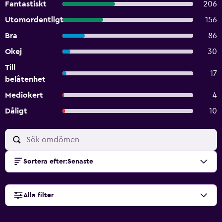
Fantastiskt
206
Utomordentligt
156
Bra
86
Okej
30
Till
17
belåtenhet
Mediokert
4
Dåligt
10
Sortera efter
:
Senaste
Alla filter