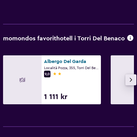
momondos favorithotell i Torri Del Benaco
Albergo Del Garda
Località Pozza, 355, Torri Del Benaco, Veneto
2 stjärnor
9,0
1 111 kr