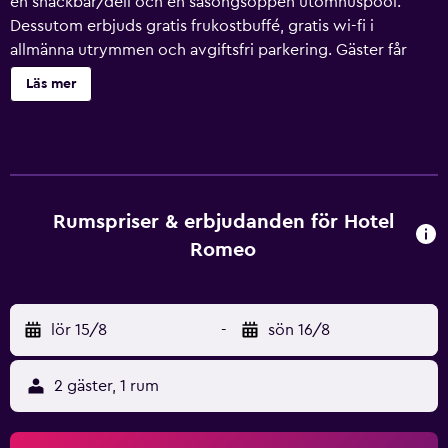
en snackbar/deli och en säsongsöppen utomhuspool.
Dessutom erbjuds gratis frukostbuffé, gratis wi-fi i
allmänna utrymmen och avgiftsfri parkering. Gäster får
även tillgång till bekvämligheter som conciergetjänster,
Läs mer
dygnet runt-öppen reception och en trädgård. Hotel
Romeo erbjuder 44 luftkonditionerade rum med hårtork.
Gäster har tillgång till gratis wi-fi. Badrummen har dusch
och bidéer. Städning sker dagligen. Detta hotell har bland
annat en säsongsöppen utomhuspool.
Rumspriser & erbjudanden för Hotel
Romeo
lör 15/8
-
sön 16/8
2 gäster, 1 rum