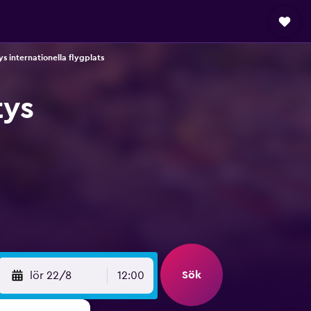
ys internationella flygplats
tys
Sök
lör 22/8
12:00