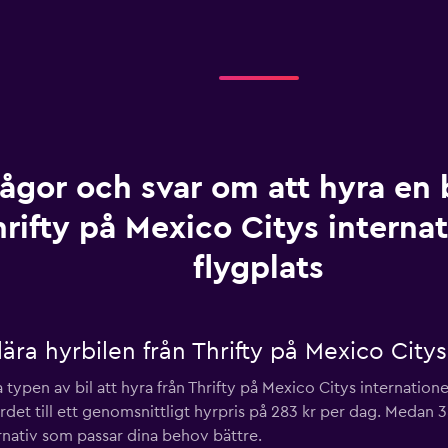
rågor och svar om att hyra en b
rifty på Mexico Citys internat
flygplats
ra hyrbilen från Thrifty på Mexico Citys 
ypen av bil att hyra från Thrifty på Mexico Citys internationel
värdet till ett genomsnittligt hyrpris på 283 kr per dag. Me
ternativ som passar dina behov bättre.