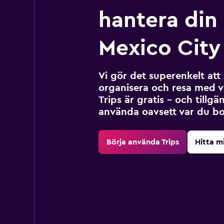
hantera din r
Mexico City
Vi gör det superenkelt at
organisera och resa med v
Trips är gratis – och tillgä
använda oavsett var du bo
Börja använda Trips
Hitta m