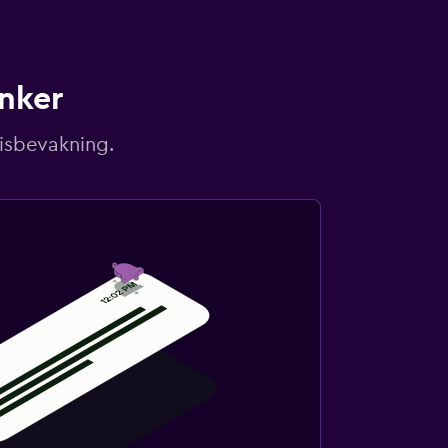
unker
risbevakning.