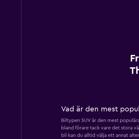
F
Th
Vad är den mest populä
Biltypen SUV är den mest populära t
bland förare tack vare det stora 
bil kan du alltid välja ett annat al