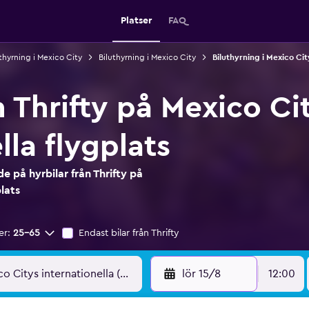
Platser
FAQ
thyrning i Mexico City
Biluthyrning i Mexico City
Biluthyrning i Mexico Cit
n Thrifty på Mexico Ci
lla flygplats
 på hyrbilar från Thrifty på
lats
er:
25-65
Endast bilar från Thrifty
lör 15/8
12:00