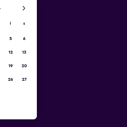
6
l
s
pp
5
6
12
13
19
20
26
27
o Citys