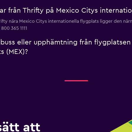
lar från Thrifty på Mexico Citys internatio
rifty nära Mexico Citys internationella flygplats ligger den n
 800 365 1111
elbuss eller upphämtning från flygplatsen
ts (MEX)?
sätt att