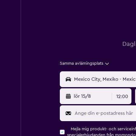
Dagl
Samma avlämingsplats
lör 15/8
12:00
Mejla mig produkt- och servicein
specialerbjudanden från momondo 