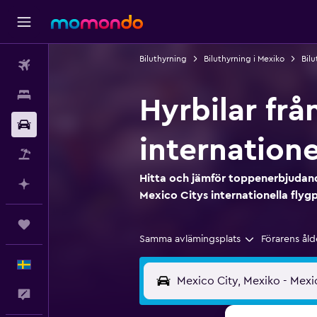
Biluthyrning
Biluthyrning i Mexiko
Bilu
Flyg
Boende
Hyrbilar frå
Hyrbil
internatione
Paketresor
Hitta och jämför toppenerbjudande
Planera med AI
Mexico Citys internationella flygp
Trips
Samma avlämingsplats
Förarens åld
Svenska
Feedback