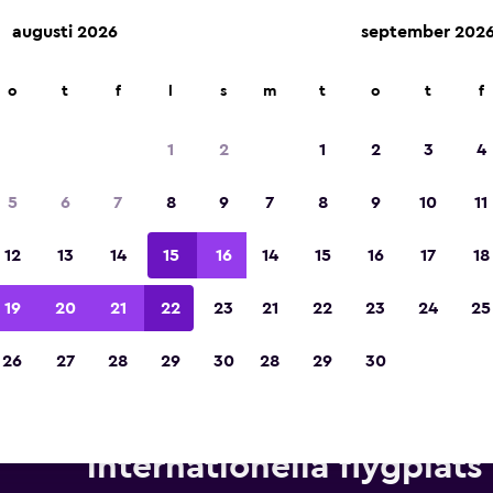
augusti 2026
september 202
o
t
f
l
s
m
t
o
t
f
Utsedd till vinnare av Europas bästa resea
2023
1
2
1
2
3
4
5
6
7
8
9
7
8
9
10
11
12
13
14
15
16
14
15
16
17
18
19
20
21
22
23
21
22
23
24
25
26
27
28
29
30
28
29
30
yrbilar från Thrifty nära Mexic
internationella flygplats