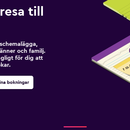
esa till
t schemalägga,
änner och familj.
ngligt för dig att
kar.
ina bokningar