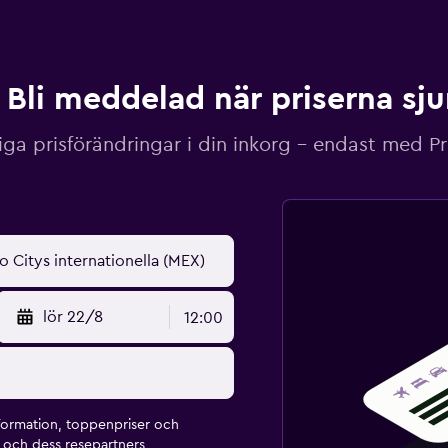
Bli meddelad när priserna sj
iga prisförändringar i din inkorg – endast med P
lör 22/8
12:00
formation, toppenpriser och
och dess resepartners