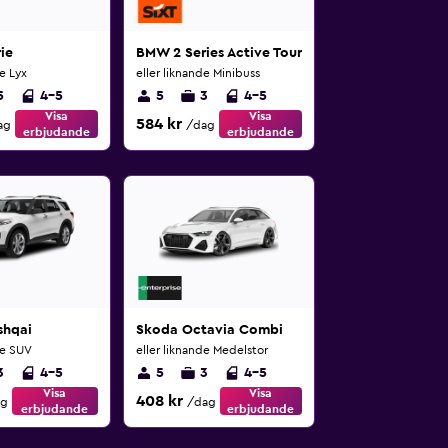
ie
BMW 2 Series Active Tourer
de Lyx
eller liknande Minibuss
5
4-5
5
3
4-5
Visa
Visa
584 kr
ag
/dag
erbjudande
erbjudande
shqai
Skoda Octavia Combi
de SUV
eller liknande Medelstor
3
4-5
5
3
4-5
Visa
Visa
408 kr
ag
/dag
erbjudande
erbjudande