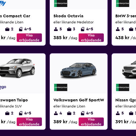
ss Compact Car
Skoda Octavia
BMW 3-ser
 liknande Liten
eller liknande Medelstor
eller liknan
2
4-5
5
3
4-5
5
Visa
Visa
 kr
385 kr
438 kr
/dag
/dag
/d
erbjudande
erbjudande
kswagen Taigo
Volkswagen Golf SportWagen
Nissan Qa
 liknande SUV
eller liknande Liten
eller liknan
2
4-5
4
2
4-5
5
Visa
Visa
 kr
389 kr
391 kr
/dag
/dag
/d
erbjudande
erbjudande