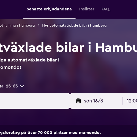
Senaste erbjudandena
Insikter
FAQ
luthyrning i Hamburg
Hyr automatväxlade bilar i Hamburg
växlade bilar i Ham
liga automatväxlade bilar i
 momondo!
er:
25-65
sön 16/8
12:0
ngsföretag på över 70 000 platser med momondo.