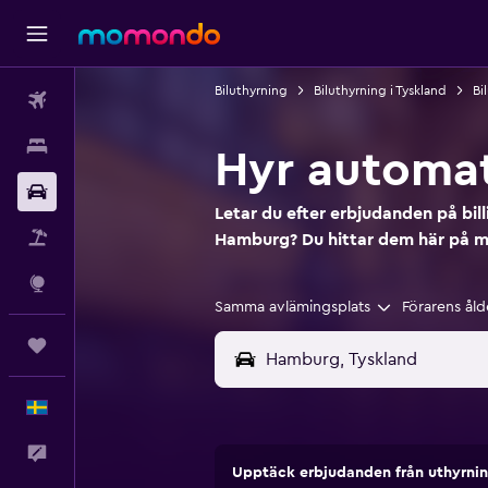
Biluthyrning
Biluthyrning i Tyskland
Bi
Flyg
Boende
Hyr automat
Hyrbil
Letar du efter erbjudanden på bil
Paketresor
Hamburg? Du hittar dem här på
Explore
Samma avlämingsplats
Förarens åld
Trips
Svenska
Feedback
Upptäck erbjudanden från uthyrni