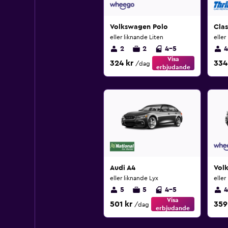
Volkswagen Polo
Cla
eller liknande Liten
eller
2
2
4-5
4
Visa
324 kr
334
/dag
erbjudande
Audi A4
Vol
eller liknande Lyx
eller
5
5
4-5
4
Visa
501 kr
359
/dag
erbjudande