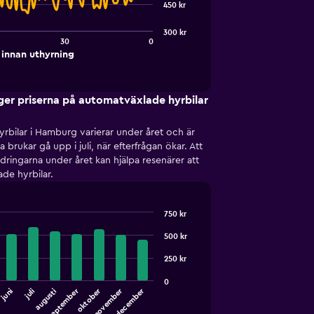
450 kr
300 kr
30
0
innan uthyrning
ger priserna på automatväxlade hyrbilar
rbilar i Hamburg varierar under året och är
 brukar gå upp i juli, när efterfrågan ökar. Att
ndringarna under året kan hjälpa resenärer att
de hyrbilar.
750 kr
500 kr
250 kr
0
oktober
september
december
november
juli
juni
augusti