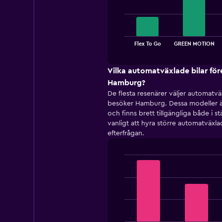
4
bars.
The
chart
End
Flex To Go
GREEN MOTION
of
has
interactive
1
chart
X
Vilka automatväxlade bilar före
axis
Hamburg?
displaying
De flesta resenärer väljer automatv
categories.
besöker Hamburg. Dessa modeller är 
Range:
och finns brett tillgängliga både i s
4
vanligt att hyra större automatväxl
categories.
efterfrågan.
The
chart
has
1
Bar
Chart
Y
graphic.
chart
with
axis
4
displaying
bars.
values.
Range:
The
0