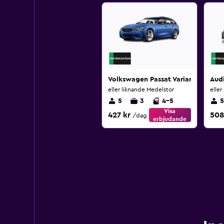
Volkswagen Passat Variant
Audi
eller liknande Medelstor
eller
5
3
4-5
5
Visa
427 kr
508
/dag
erbjudande