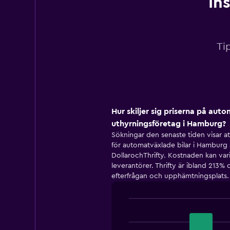
In
Ti
Hur skiljer sig priserna på aut
uthyrningsföretag i Hamburg?
Sökningar den senaste tiden visar at
för automatväxlade bilar i Hamburg
DollarochThrifty. Kostnaden kan var
leverantörer. Thrifty är ibland 213%
efterfrågan och upphämtningsplats.
Bar
Chart
graphic.
chart
with