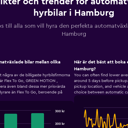
sikter och trender för automa
hyrbilar i Hamburg
ps till alla som vill hyra den perfekta automatväxl
Hamburg
omatväxlade bilar mellan olika
När är det bäst att boka e
Hamburg?
t några av de billigaste hyrbilsfirmorna
You can often find lower ave
 är Flex To Go, GREEN MOTION ,
around 5 days before pickup.
iera även bland dessa mer prisvärda
pickup location, and vehicle 
 dyrare än Flex To Go, beroende på
choice between automatic ca
300 kr
Line
Chart
graphic.
chart
with
200 kr
91