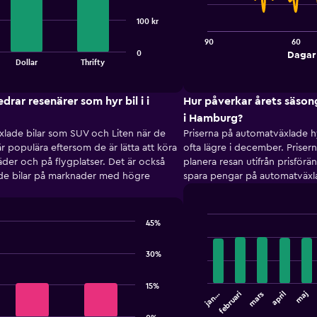
data
points.
100 kr
90
60
The
End
0
Dagar 
chart
of
Dollar
Thrifty
interactive
has
chart
1
drar resenärer som hyr bil i i
Hur påverkar årets säson
X
axis
i Hamburg?
displaying
äxlade bilar som SUV och Liten när de
Priserna på automatväxlade hy
Dagar
populära eftersom de är lätta att köra
ofta lägre i december. Priserna
innan
täder och på flygplatser. Det är också
planera resan utifrån prisförä
uthyrning.
ade bilar på marknader med högre
spara pengar på automatväxla
Range:
91
categories.
The
45%
Bar
Chart
chart
graphic.
chart
has
with
30%
12
1
bars.
Y
15%
axis
jan…
april
mars
februari
maj
The
displaying
chart
End