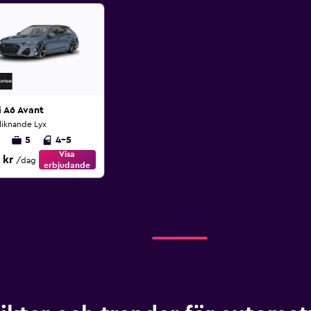
 A6 Avant
 liknande Lyx
5
4-5
Visa
 kr
/dag
erbjudande