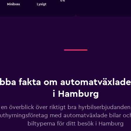
values.
0%
of
has
Minibuss
Lyxigt
Range:
interactive
1
300
chart
X
to
axis
750.
displaying
categories.
Range:
12
categories.
The
chart
has
1
Y
bba fakta om automatväxlade 
axis
displaying
i Hamburg
values.
Range:
0
 en överblick över riktigt bra hyrbilserbjudanden
to
luthyrningsföretag med automatväxlade bilar oc
750.
biltyperna för ditt besök i Hamburg