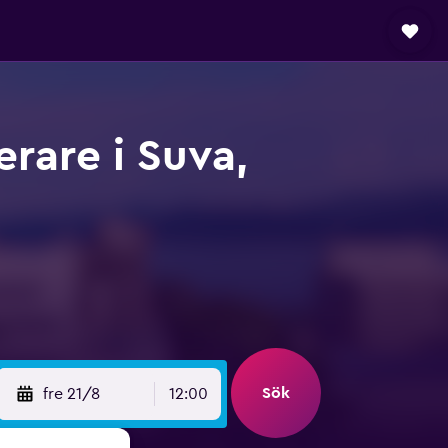
erare i Suva,
Sök
fre 21/8
12:00