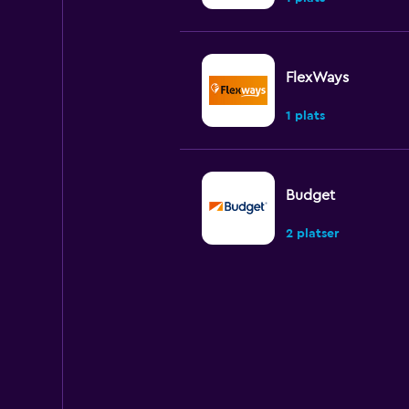
FlexWays
1 plats
Budget
2 platser
Final Rentals
1 plats