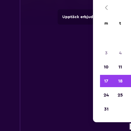
Upptäck erbjudanden från uthyrni
m
t
3
4
10
11
17
18
24
25
31