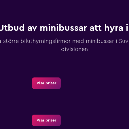
Utbud av minibussar att hyra 
a större biluthyrningsfirmor med minibussar i Suv
divisionen
Visa priser
Visa priser