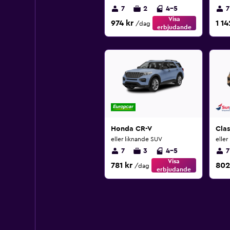
7
2
4-5
7
Visa
974 kr
1 14
/dag
erbjudande
Honda CR-V
Cla
eller liknande SUV
eller
7
3
4-5
7
Visa
781 kr
802
/dag
erbjudande