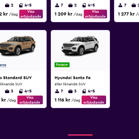
2
4-5
7
2
4-5
7
Visa
Visa
2 kr
1 209 kr
1 277 kr
/dag
/dag
/
erbjudande
erbjudande
ss Standard SUV
Hyundai Santa Fe
 liknande SUV
eller liknande SUV
3
4-5
7
3
4-5
Visa
Visa
 kr
1 116 kr
/dag
/dag
erbjudande
erbjudande