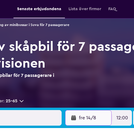
Senaste erbjudandena
Lista över firmor
FAQ
ng av minibussar i Suva för 7 passagerare
 skåpbil för 7 passag
visionen
bilar för 7 passagerare i
er:
25-65
fre 14/8
12:00