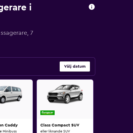
gerare i
assagerare, 7
Välj datum
en Caddy
Class Compact SUV
de Minibuss
eller liknande SUV