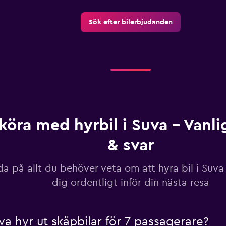
Sök efter bilerbjudanden
 köra med hyrbil i Suva – Vanli
& svar
da på allt du behöver veta om att hyra bil i Suv
dig ordentligt inför din nästa resa
uva hyr ut skåpbilar för 7 passagerare?