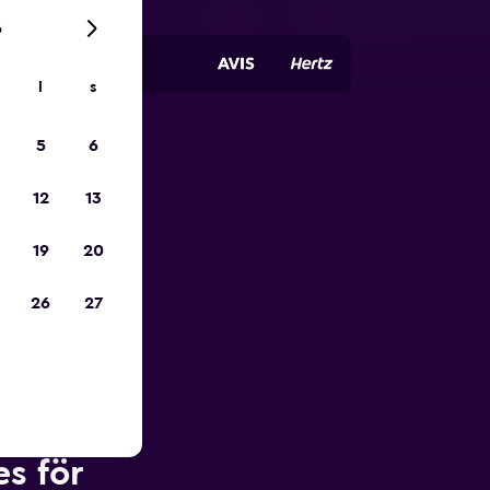
6
l
s
5
6
pp
12
13
19
20
26
27
s för