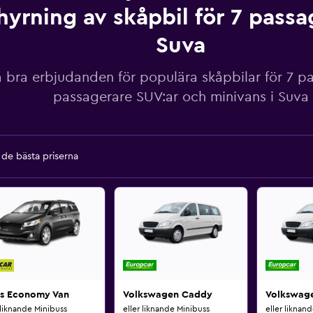
hyrning av skåpbil för 7 passa
Suva
a bra erbjudanden för populära skåpbilar för 7 p
passagerare SUV:ar och minivans i Suva
a de bästa priserna
ss Economy Van
Volkswagen Caddy
Volkswag
 liknande Minibuss
eller liknande Minibuss
eller liknan