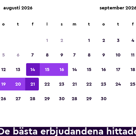
augusti 2026
september 202
ngsföretag på över 70 000 platser med momondo.
o
t
f
l
s
m
t
o
t
f
1
2
1
2
3
4
Utsedd till vinnare av Europas bästa resea
5
6
7
8
9
7
8
9
10
11
2023
12
13
14
15
16
14
15
16
17
18
19
20
21
22
23
21
22
23
24
25
26
27
28
29
30
28
29
30
De bästa erbjudandena hittade