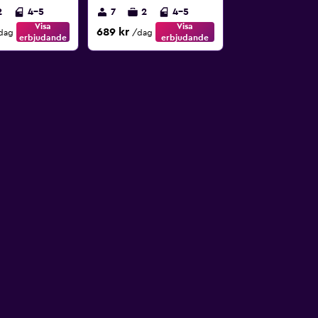
2
4-5
7
2
4-5
Visa
Visa
689 kr
dag
/dag
erbjudande
erbjudande