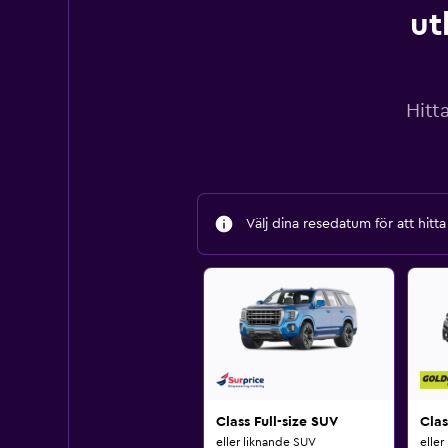
ut
Hitt
Välj dina resedatum för att hitt
Class Full-size SUV
Cla
eller liknande SUV
eller