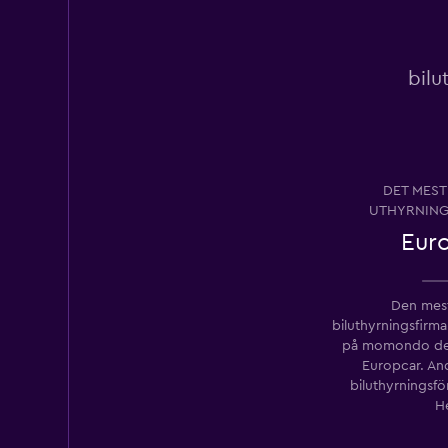
Coastal Cars
1 plats
bilu
Goldcar Rental SP
DET MEST
1 plats
UTHYRNING
Eur
Hertz
Den mest
1 plats
biluthyrningsfirma
på momondo den
Europcar. An
biluthyrningsfö
H