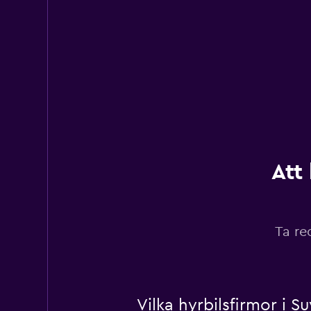
Att
Ta re
Vilka hyrbilsfirmor i S