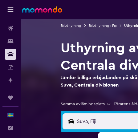
Biluthyrning
Biluthyrning i Fiji
Uthyrni
Flyg
Boende
Uthyrning av
Hyrbil
Centrala di
Paketresor
Jämför billiga erbjudanden på skåp
Planera med AI
Suva, Centrala divisionen
Trips
Samma avlämingsplats
Förarens åld
Svenska
Feedback