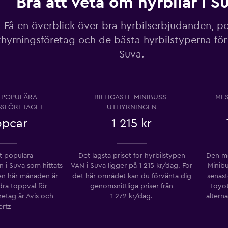
Bra att veta om hyrbilar i S
Visa priser
Få en överblick över bra hyrbilserbjudanden, p
thyrningsföretag och de bästa hyrbilstyperna för 
Suva.
Visa priser
 POPULÄRA
BILLIGASTE MINIBUSS-
MES
SFÖRETAGET
UTHYRNINGEN
opcar
1 215 kr
Visa priser
 populära
Det lägsta priset för hyrbilstypen
Den me
n i Suva som hittats
VAN i Suva ligger på 1 215 kr/dag. För
Minibu
 här månaden är
det här området kan du förvänta dig
senast
dra toppval för
genomsnittliga priser från
Toyot
retag är Avis och
1 272 kr/dag.
altern
ertz