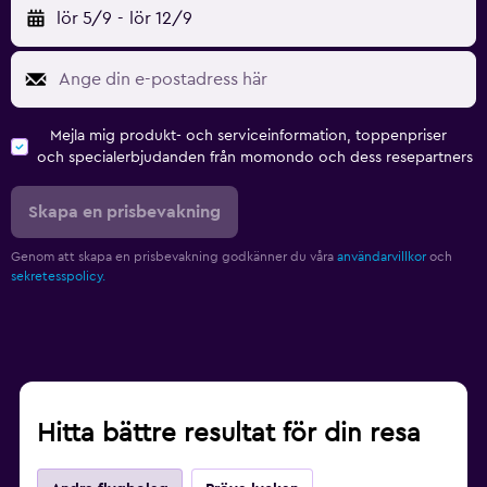
lör 5/9
-
lör 12/9
Mejla mig produkt- och serviceinformation, toppenpriser
och specialerbjudanden från momondo och dess resepartners
Skapa en prisbevakning
Genom att skapa en prisbevakning godkänner du våra
användarvillkor
och
sekretesspolicy.
Hitta bättre resultat för din resa