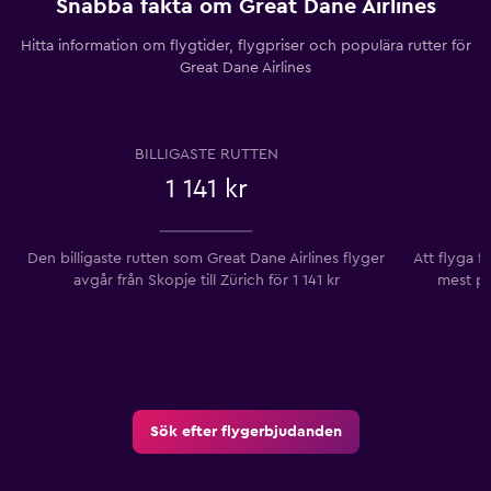
Snabba fakta om Great Dane Airlines
Hitta information om flygtider, flygpriser och populära rutter för
Great Dane Airlines
BILLIGASTE RUTTEN
1 141 kr
Den billigaste rutten som Great Dane Airlines flyger
Att flyga fr
avgår från Skopje till Zürich ​​för 1 141 kr
mest po
Sök efter flygerbjudanden