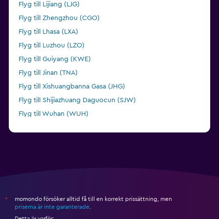
Flyg till Lijiang (LJG)
Flyg till Zhengzhou (CGO)
Flyg till Lhasa (LXA)
Flyg till Luzhou (LZO)
Flyg till Guiyang (KWE)
Flyg till Jinan (TNA)
Flyg till Xishuangbanna Gasa (JHG)
Flyg till Shijiazhuang Daguocun (SJW)
Flyg till Wuhan (WUH)
Flyg till Sanya (SYX)
momondo försöker alltid få till en korrekt prissättning, men
*
priserna är inte garanterade
.
Detta är varför: