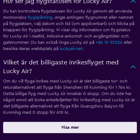
Hur ser jag flygstatusen för Lucky Air?
Du kan kontrollera flygstatusen för Lucky Air genom att använda
momondos
flygspårning
. Ange antingen flygnumret eller namnet
på flygplatsen, välj datum och tid (om applicerbart) och klicka på
knappen för flygspårning. Vi visar dig information om flygstatus
för Lucky Air i realtid, inklusive ankomst- och avgångstider och
gatenummer. Du kan också ringa Lucky Air på
+86 10 95326
eller
besöka deras webbplats på
luckyair.net
.
Vilket är det billigaste inrikesflyget med
Lucky Air?
Om du vill flyga inrikes med Lucky Air är det billigaste tur- och
returalternativet att flyga från Shenzhen till Kunming för 1 764 kr.
Detta billiga flyg med Lucky Air innebär 0 stopp. Om du inte har
något emot att boka enkelbiljetter för inrikesflyg med Lucky Air är
det billigaste alternativet att flyga från Guangzhou Baiyun till
Kunming med 0 stopp för 610 kr.
Visa mer