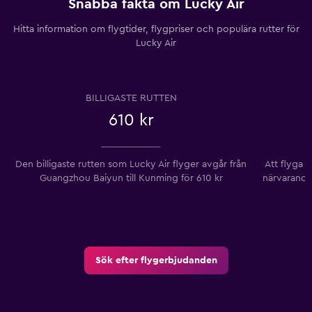
Snabba fakta om Lucky Air
Hitta information om flygtider, flygpriser och populära rutter för
Lucky Air
BILLIGASTE RUTTEN
610 kr
Den billigaste rutten som Lucky Air flyger avgår från
Att flyga f
Guangzhou Baiyun till Kunming ​​för 610 kr
närvarande
Sök efter flygerbjudanden