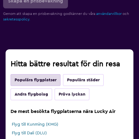
Skapa en prisbevakning
Genom att skapa en prisbevakning godkänner du våra
användarvillkor
och
sekretesspolicy.
Hitta bättre resultat för din resa
Populära flygplatser
Populära städer
Andra flygbolag
Pröva lyckan
De mest besökta flygplatserna nära Lucky Air
Flyg till Kunming (KMG)
Flyg till Dali (DLU)