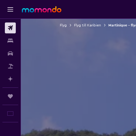
Flyg
Flyg till Karibien
Martinique – fly
Flyg
Boende
Hyrbil
Paketresor
Planera med AI
Trips
Svenska