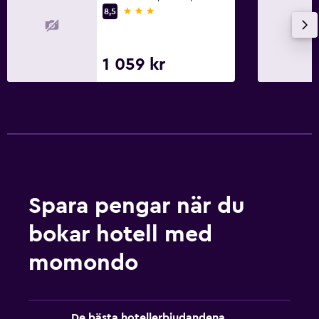
3 stjärnor
8,5
1 059 kr
Spara pengar när du
bokar hotell med
momondo
De bästa hotellerbjudandena