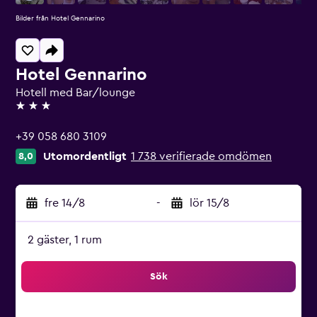
Bilder från Hotel Gennarino
Hotel Gennarino
Hotell med Bar/lounge
3 stjärnor
+39 058 680 3109
Utomordentligt
1 738 verifierade omdömen
8,0
fre 14/8
-
lör 15/8
2 gäster, 1 rum
Sök