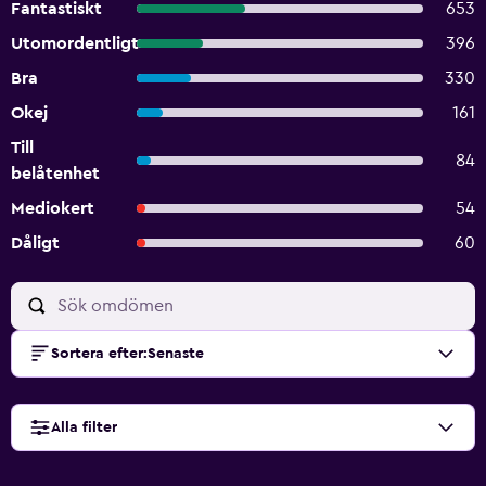
Fantastiskt
653
Utomordentligt
396
Bra
330
Okej
161
Till
84
belåtenhet
Mediokert
54
Dåligt
60
Sortera efter
:
Senaste
Alla filter