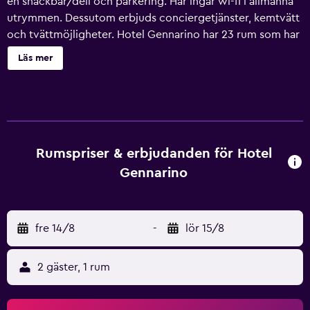
en snackbar/deli och parkering. Här ingår wi-fi i allmänna
utrymmen. Dessutom erbjuds conciergetjänster, kemtvätt
och tvättmöjligheter. Hotel Gennarino har 23 rum som har
ingång från loftgång samt minibar och
Läs mer
värdeförvaringsskåp. Sängarna har memory foam-
madrasser och sängtillbehör av högsta kvalitet. Kuddmeny
finns tillgänglig. 17-tums LCD-tv med satellitkanaler.
Badrummen har dusch, bidéer, gratis toalettartiklar och
hårtorkar. Detta hotell i Livorno erbjuder sina gäster gratis
wi-fi. Skrivbord och telefon finns. Städning sker dagligen.
Rumspriser & erbjudanden för Hotel
Gennarino
fre 14/8
-
lör 15/8
2 gäster, 1 rum