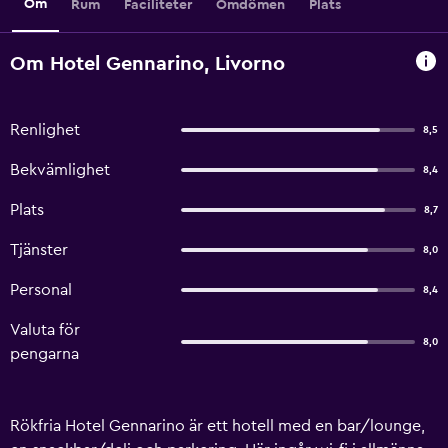
Om
Rum
Faciliteter
Omdömen
Plats
Om Hotel Gennarino, Livorno
Renlighet
8,5
Bekvämlighet
8,4
Plats
8,7
Tjänster
8,0
Personal
8,4
Valuta för
8,0
pengarna
Rökfria Hotel Gennarino är ett hotell med en bar/lounge,