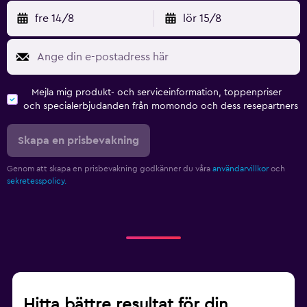
fre 14/8
lör 15/8
Mejla mig produkt- och serviceinformation, toppenpriser
och specialerbjudanden från momondo och dess resepartners
Skapa en prisbevakning
Genom att skapa en prisbevakning godkänner du våra
användarvillkor
och
sekretesspolicy.
Hitta bättre resultat för din