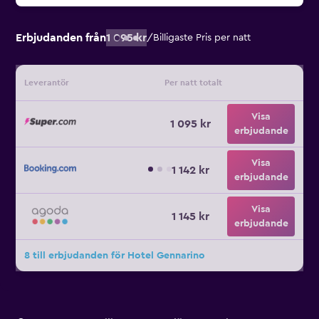
Erbjudanden från
1 095 kr
/
Billigaste Pris per natt
Leverantör
Per natt totalt
Visa
1 095 kr
erbjudande
Visa
1 142 kr
erbjudande
Visa
1 145 kr
erbjudande
8 till erbjudanden för Hotel Gennarino