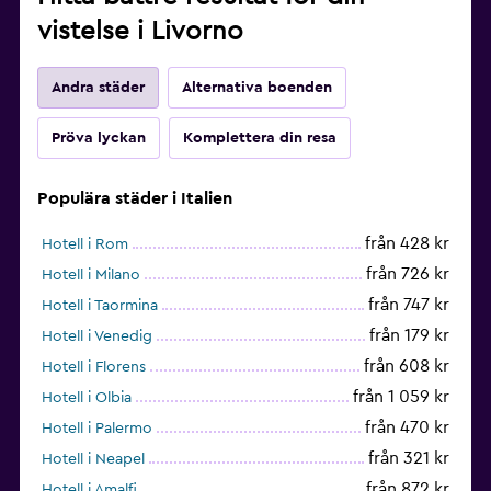
vistelse i Livorno
Andra städer
Alternativa boenden
Pröva lyckan
Komplettera din resa
Populära städer i Italien
från 428 kr
Hotell i Rom
från 726 kr
Hotell i Milano
från 747 kr
Hotell i Taormina
från 179 kr
Hotell i Venedig
från 608 kr
Hotell i Florens
från 1 059 kr
Hotell i Olbia
från 470 kr
Hotell i Palermo
från 321 kr
Hotell i Neapel
från 872 kr
Hotell i Amalfi