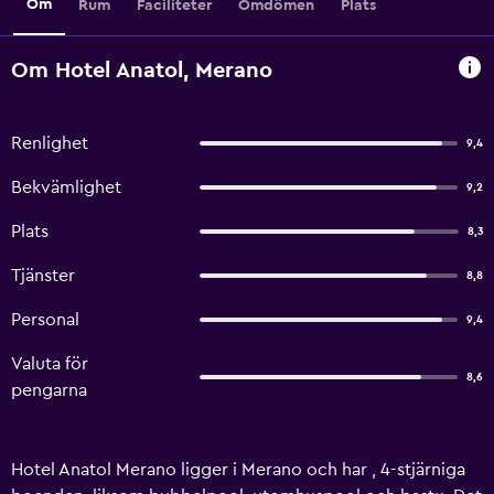
Om
Rum
Faciliteter
Omdömen
Plats
Om Hotel Anatol, Merano
Renlighet
9,4
Bekvämlighet
9,2
Plats
8,3
Tjänster
8,8
Personal
9,4
Valuta för
8,6
pengarna
Hotel Anatol Merano ligger i Merano och har , 4-stjärniga