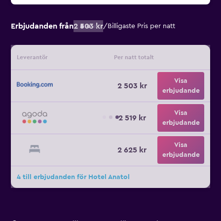
Erbjudanden från
2 503 kr
/
Billigaste Pris per natt
Leverantör
Per natt totalt
Visa
2 503 kr
erbjudande
Visa
2 519 kr
erbjudande
Visa
2 625 kr
erbjudande
4 till erbjudanden för Hotel Anatol