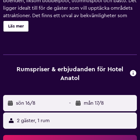
boenden, liksom bubbelpool, utomhuspool och bastu. Det
ligger idealt till för de gäster som vill upptäcka områdets
attraktioner. Det finns ett urval av bekvämligheter som
gäster kan använda som en tur- och utflyktsdisk och hiss.
Läs mer
Redan packade luncher finns för resenärer som vill ge sig
ut och upptäcka det närliggande området. Detta hotellet
har rum utrustade med hårtork och minibar. För gäster
som vill utforska lokala restauranger och caféer finns det
ett stort urval av ställen precis i närheten. Erbjuder även
ett utmärkt läge för att upptäcka närliggande Scena och
Rumspriser & erbjudanden för Hotel
Tirolo.
Anatol
sön 16/8
-
mån 17/8
2 gäster, 1 rum