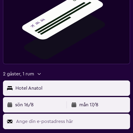
2 gäster, 1 rum
Hotel Anatol
sön 16/8
mån 17/8