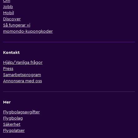
Om
Jobb
Mobil
Discover
Så fungerar vi
momondo-kupongkoder
Kontakt
Hjälp/Vanliga frågor
Press
Samarbetsprogram
Annonsera med oss
Mer
Flygbolagsavgifter
Flygbolag
Säkerhet
Flygplatser