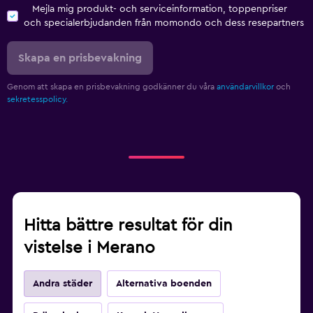
Mejla mig produkt- och serviceinformation, toppenpriser
och specialerbjudanden från momondo och dess resepartners
Skapa en prisbevakning
Genom att skapa en prisbevakning godkänner du våra
användarvillkor
och
sekretesspolicy.
Hitta bättre resultat för din
vistelse i Merano
Andra städer
Alternativa boenden