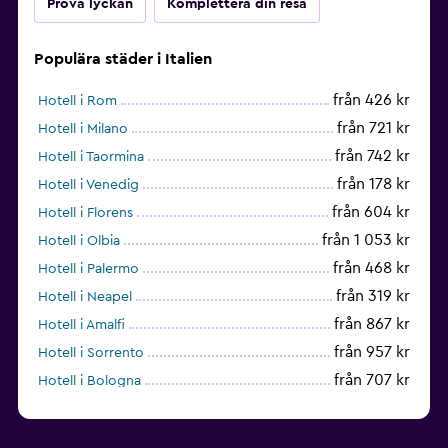
Pröva lyckan
Komplettera din resa
Populära städer i Italien
från 426 kr
Hotell i Rom
från 721 kr
Hotell i Milano
från 742 kr
Hotell i Taormina
från 178 kr
Hotell i Venedig
från 604 kr
Hotell i Florens
från 1 053 kr
Hotell i Olbia
från 468 kr
Hotell i Palermo
från 319 kr
Hotell i Neapel
från 867 kr
Hotell i Amalfi
från 957 kr
Hotell i Sorrento
från 707 kr
Hotell i Bologna
från 596 kr
Hotell i Cagliari