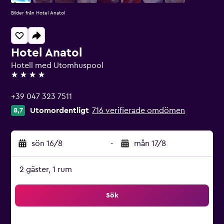
Bilder från Hotel Anatol
Hotel Anatol
Hotell med Utomhuspool
4 stjärnor
+39 047 323 7511
Utomordentligt
716 verifierade omdömen
8,7
sön 16/8
-
mån 17/8
2 gäster, 1 rum
Sök