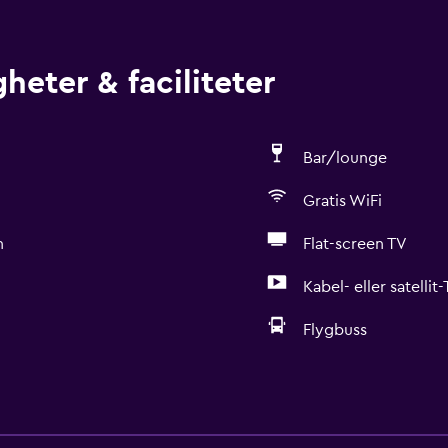
heter & faciliteter
Bar/lounge
Gratis WiFi
n
Flat-screen TV
Kabel- eller satellit
Flygbuss
Grundläggande bekväml
Gratis WiFi