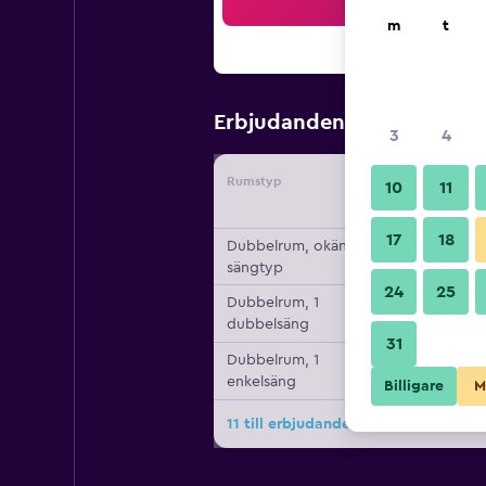
Sö
m
t
550 kr
Erbjudanden från
/
Bi
3
4
Rumstyp
Leverant
10
11
17
18
Dubbelrum, okänd
sängtyp
24
25
Dubbelrum, 1
dubbelsäng
31
Dubbelrum, 1
enkelsäng
Billigare
M
11 till erbjudanden för Hotel Neapol