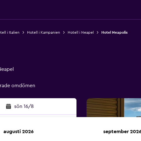
ell i Italien
Hotell i Kampanien
Hotell i Neapel
Hotel Neapolis
Neapel
ierade omdömen
sön 16/8
augusti 2026
september 202