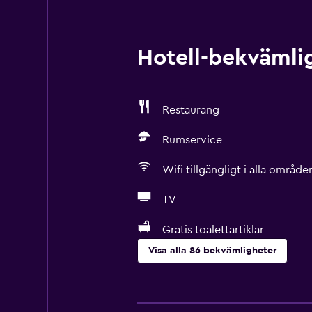
Hotell-bekvämlig
Restaurang
Rumservice
Wifi tillgängligt i alla område
TV
Gratis toalettartiklar
Visa alla 86 bekvämligheter
Tillgänglighet och lämplighet
Hela enheten är rullstolsanpassad