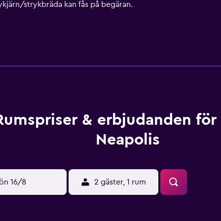
ykjärn/strykbräda kan fås på begäran.
Rumspriser & erbjudanden för
Neapolis
ön 16/8
2 gäster, 1 rum