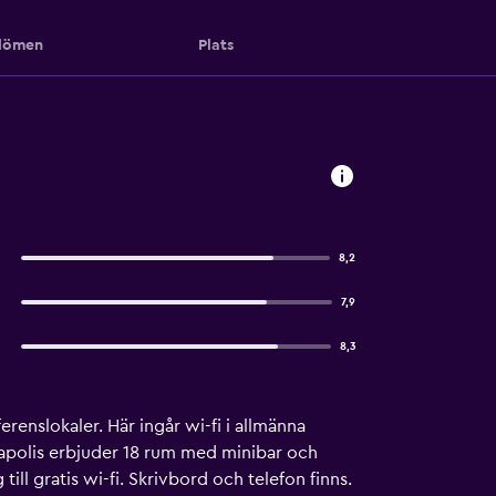
ömen
Plats
8,2
7,9
8,3
erenslokaler. Här ingår wi-fi i allmänna
apolis erbjuder 18 rum med minibar och
ll gratis wi-fi. Skrivbord och telefon finns.