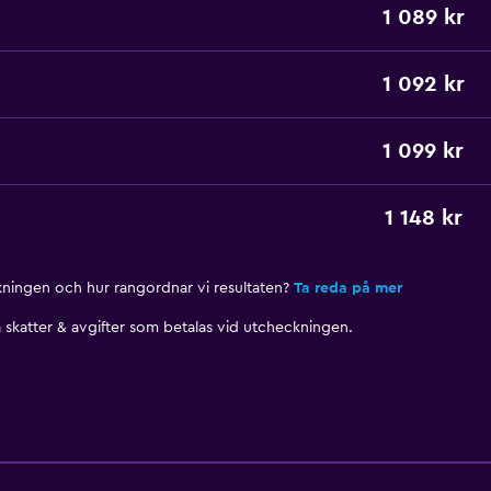
1 089 kr
1 092 kr
1 099 kr
1 148 kr
nkningen och hur rangordnar vi resultaten?
Ta reda på mer
skatter & avgifter som betalas vid utcheckningen.