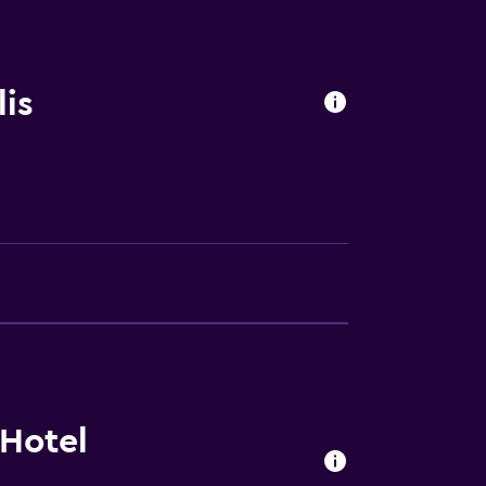
mråden
is
Hotel