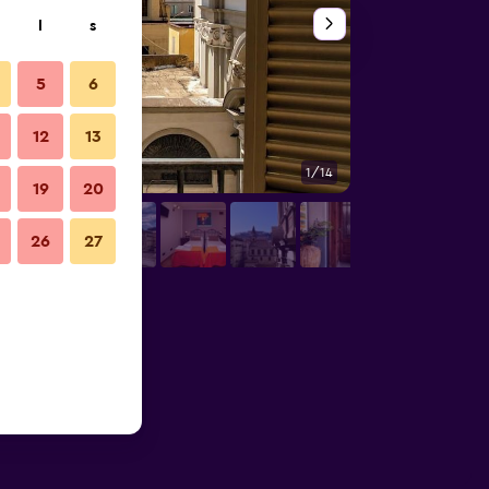
l
s
5
6
12
13
1/14
Utomhus
19
20
26
27