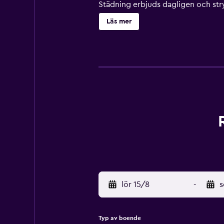
Städning erbjuds dagligen och str
Läs mer
lör 15/8
-
s
Typ av boende