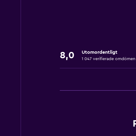
Husdjur får medtagas vid förfråga
Handikappvänligt
Lättillgänglig dusch
Hiss
Duschstol
Utomordentligt
8,0
Nås via hiss
1 047 verifierade omdömen
Allergivänligt
Allergivänlig kudde
Allergivänliga rum
Rökning förbjuden
Fjäderfri kudde
Toalett med stödhandtag
Övre våningar nås med hiss
Rökningsområden