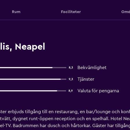
Rum
Faciliteter
Omd
is, Neapel
Bekvämlighet
8,3
Tjänster
9,3
Valuta för pengarna
8,9
ster erbjuds tillgång till en restaurang, en bar/lounge och konf
ätt, dygnet runt-öppen reception och en spelhall. Hotel Ne
l-TV. Badrummen har dusch och hårtorkar. Gäster har tillgång ti