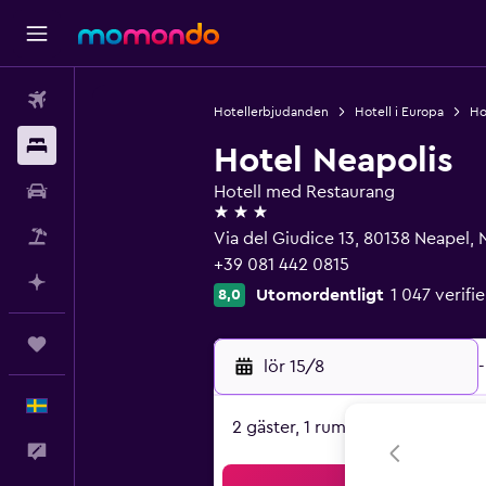
Flyg
Hotellerbjudanden
Hotell i Europa
Hot
Boende
Hotel Neapolis
Hyrbil
Hotell med Restaurang
3 stjärnor
Paketresor
Via del Giudice 13, 80138 Neapel, 
+39 081 442 0815
Planera med AI
Utomordentligt
1 047 verif
8,0
Trips
lör 15/8
-
Svenska
2 gäster, 1 rum
Feedback