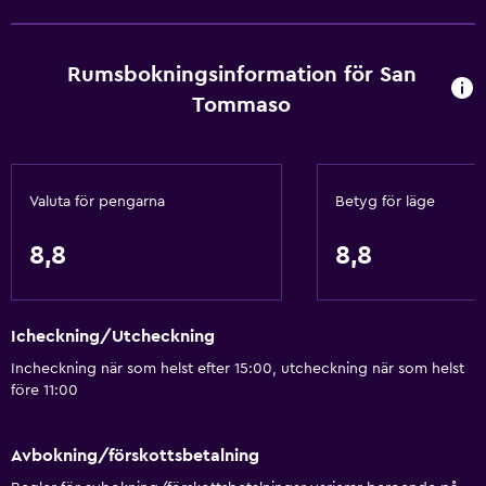
Grundläggande bekvämligheter
Gratis WiFi
Rumsbokningsinformation för San
Wifi tillgängligt i alla områden
Tommaso
Internet
Handdukar
Valuta för pengarna
Betyg för läge
Luftkonditionering
Gratis toalettartiklar
8,8
8,8
Värme
Allmänt
Icheckning/Utcheckning
Familjerum
Incheckning när som helst efter 15:00, utcheckning när som helst
före 11:00
Havsutsikt
Telefon
Avbokning/förskottsbetalning
Tofflor