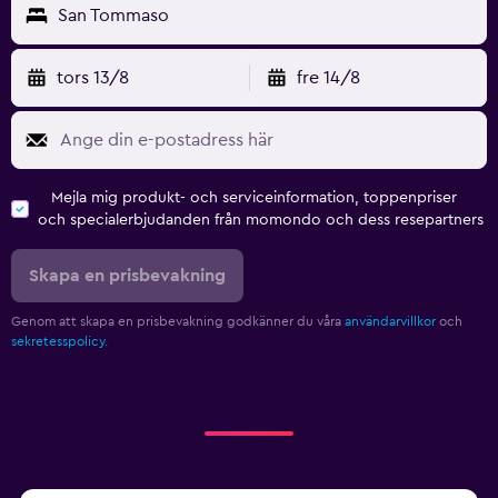
San Tommaso
tors 13/8
fre 14/8
Mejla mig produkt- och serviceinformation, toppenpriser
och specialerbjudanden från momondo och dess resepartners
Skapa en prisbevakning
Genom att skapa en prisbevakning godkänner du våra
användarvillkor
och
sekretesspolicy.