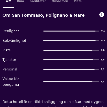
Om
Rum
Faciliteter
Omdömen
Plats
Om San Tommaso, Polignano a Mare
Renlighet
9,3
Bekvämlighet
9,3
Plats
8,8
Tjänster
8,9
Personal
9,2
Valuta för
8,8
pengarna
Detta hotell är en rökfri anläggning och ståtar med dygnet