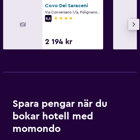
Saker att göra
Covo Dei Saraceni
Cykeluthyrning
Via Conversano 1/a, Polignano a Mare, Bari
4 stjärnor
8,6
Familjevänligt
Barnsängar tillgängliga
2 194 kr
Spara pengar när du
bokar hotell med
momondo