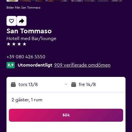
Bilder från San Tommaso
San Tommaso
Hotell med Bar/lounge
4 stjärnor
+39 080 426 5550
Utomordentligt
909 verifierade omdömen
8,9
tors 13/8
-
fre 14/8
2 gäster, 1 rum
Sök