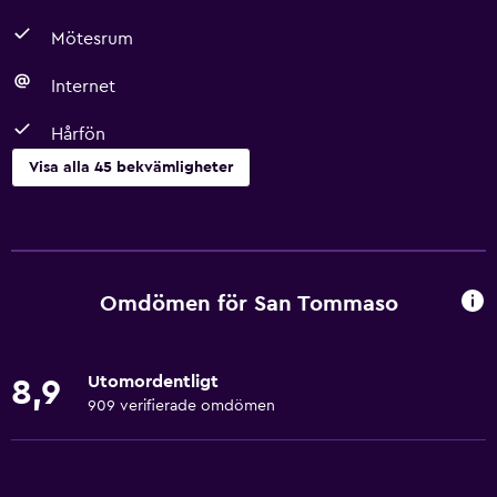
Mötesrum
Internet
Hårfön
Visa alla 45 bekvämligheter
Badrum
Bidé
Spabad
Omdömen för San Tommaso
Hårfön
Toalett
Utomordentligt
8,9
Dusch
909 verifierade omdömen
Morgonrock
Privat badrum