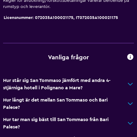
Regler för avbokning/förskottsbetalningar varierar beroende på
Förvaring
rumstyp och leverantör.
Licensnummer: 072035A100021175, IT072035A100021175
Parkering och transport
Flygbuss (tilläggsavgift)
Gratis parkering
Privat parkering
Vanliga frågor
Transferservice (mot extra avgift)
Tillgänglighet och lämplighet
Hur står sig San Tommaso jämfört med andra 4-
stjärniga hotell i Polignano a Mare?
Rökfria rum tillgängliga
Hiss
Hur långt är det mellan San Tommaso och Bari
Palese?
Nås via hiss
Tillgänglig parkering
Hur tar man sig bäst till San Tommaso från Bari
Palese?
Tjänster och bekvämligheter