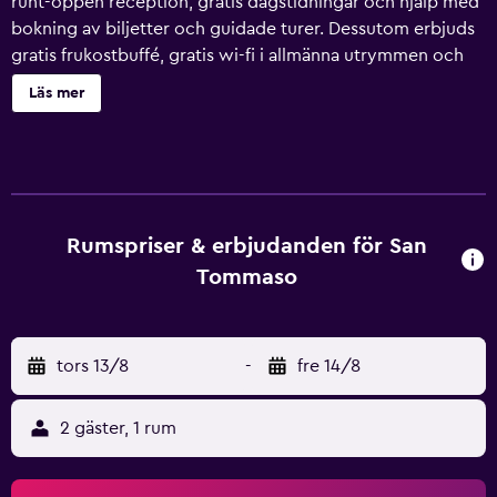
runt-öppen reception, gratis dagstidningar och hjälp med
bokning av biljetter och guidade turer. Dessutom erbjuds
gratis frukostbuffé, gratis wi-fi i allmänna utrymmen och
avgiftsfri parkering. Här har gäster även tillgång till en
Läs mer
trädgård, ett värdeförvaringsskåp i receptionen och en
bankettsal. San Tommaso erbjuder 8 luftkonditionerade
rum med minibar och värdeförvaringsskåp. Smart-tv med
betalfilmer. Badrummen har badkar eller dusch med
bubbelbadkar, badrockar och hårtorkar. Detta hotell i
Polignano a Mare erbjuder sina gäster gratis wi-fi. Gratis
Rumspriser & erbjudanden för San
dagstidningar och telefon finns. Städning sker dagligen.
Tommaso
Fritidsaktiviteterna nedan finns antingen tillgängliga på
plats eller i närheten. Avgifter kan tillkomma.
tors 13/8
-
fre 14/8
2 gäster, 1 rum