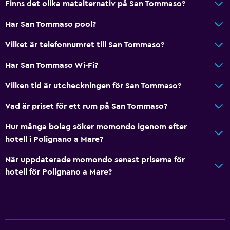
Finns det olika matalternativ på San Tommaso?
Kassaskåp
Har San Tommaso pool?
Mötesrum
Vilket är telefonnumret till San Tommaso?
Rumservice
Reception dygnet runt
Har San Tommaso Wi-Fi?
Vilken tid är utcheckningen för San Tommaso?
Utomhus
Vad är priset för ett rum på San Tommaso?
Balkong
Terrass/uteplats
Hur många bolag söker momondo igenom efter
hotell i Polignano a Mare?
Trädgård
När uppdaterade momondo senast priserna för
Restauranger
hotell för Polignano a Mare?
Bar/lounge
Frukost på rummet
Minibar