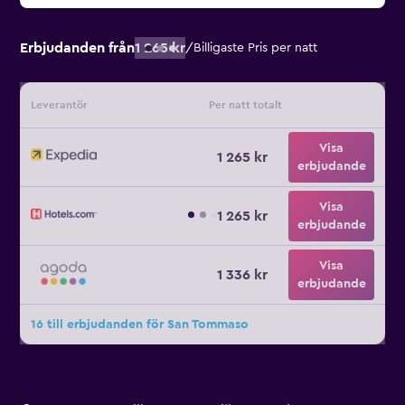
Erbjudanden från
1 265 kr
/
Billigaste Pris per natt
Leverantör
Per natt totalt
Visa
1 265 kr
erbjudande
Visa
1 265 kr
erbjudande
Visa
1 336 kr
erbjudande
16 till erbjudanden för San Tommaso