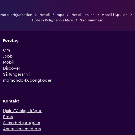
Hotellerbjudanden
Hotell i Europa
Hotell i Italien
Hotell i Apulien
Hotell i Polignano a Mare
San Tommaso
Företag
Om
Jobb
Mobil
Discover
Så fungerar vi
momondo-kupongkoder
Kontakt
Hjälp/Vanliga frågor
Press
Samarbetsprogram
Annonsera med oss