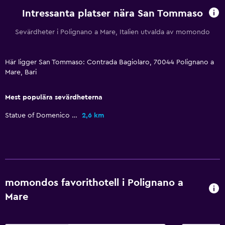
Intressanta platser nära San Tommaso
Sovrum
Sevärdheter i Polignano a Mare, Italien utvalda av momondo
Fällbar säng
Garderob eller klädkammare
Här ligger San Tommaso: Contrada Bagiolaro, 70044 Polignano a
Mare, Bari
Hälsa och säkerhet
Daglig städning
Mest populära sevärdheterna
Kassaskåp
Statue of Domenico Modugno
2,6 km
Media och underhållning
TV
momondos favorithotell i Polignano a
Arbetsyta
Mare
Skrivbord