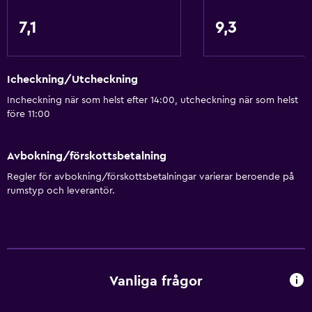
Grundläggande bekvämligheter
7,1
9,3
Gratis WiFi
Icheckning/Utcheckning
Incheckning när som helst efter 14:00, utcheckning när som helst
före 11:00
Avbokning/förskottsbetalning
Regler för avbokning/förskottsbetalningar varierar beroende på
rumstyp och leverantör.
Vanliga frågor