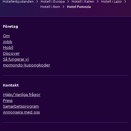
Hotellerbjudanden
Hotell i Europa
Hotell i Italien
Hotell i Lazio
Hotell i Rom
Hotel Pomezia
Företag
Om
Jobb
Mobil
Discover
Så fungerar vi
momondo-kupongkoder
Kontakt
Hjälp/Vanliga frågor
Press
Samarbetsprogram
Annonsera med oss