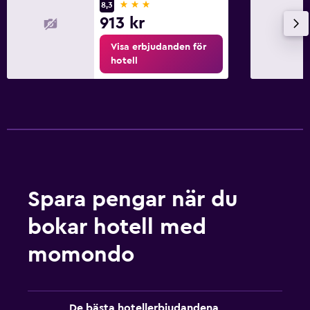
3 stjärnor
8,3
913 kr
Visa erbjudanden för
hotell
Spara pengar när du
bokar hotell med
momondo
De bästa hotellerbjudandena