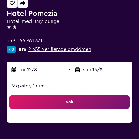
Hotel Pomezia
Hotell med Bar/lounge
2 stjärnor
+39 066 861 371
Bra
2 655 verifierade omdömen
7,0
lör 15/8
-
sön 16/8
2 gäster, 1 rum
Sök