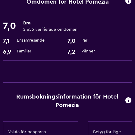
Omdömen för Hotel Pomezia
Badrum
Hårfön
Bra
7,0
2 655 verifierade omdömen
Restauranger
7,1
7,0
Ensamresande
Par
Bar/lounge
6,9
7,2
Familjer
Vänner
Allmänt
Förvaring
Hälsa och säkerhet
Kassaskåp
Rumsbokningsinformation för Hotel
Pomezia
Tjänster och bekvämligheter
Reception dygnet runt
Valuta för pengarna
Betyg för läge