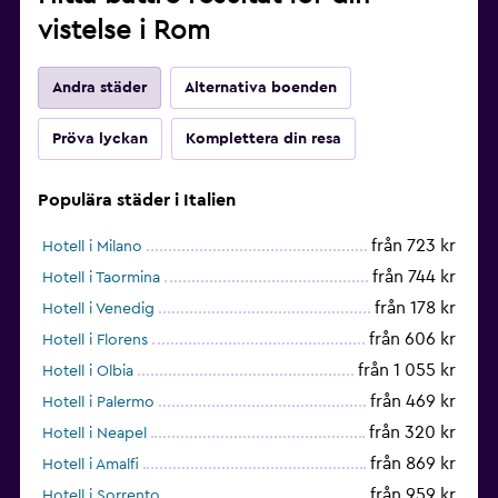
vistelse i Rom
Andra städer
Alternativa boenden
Pröva lyckan
Komplettera din resa
Populära städer i Italien
från 723 kr
Hotell i Milano
från 744 kr
Hotell i Taormina
från 178 kr
Hotell i Venedig
från 606 kr
Hotell i Florens
från 1 055 kr
Hotell i Olbia
från 469 kr
Hotell i Palermo
från 320 kr
Hotell i Neapel
från 869 kr
Hotell i Amalfi
från 959 kr
Hotell i Sorrento