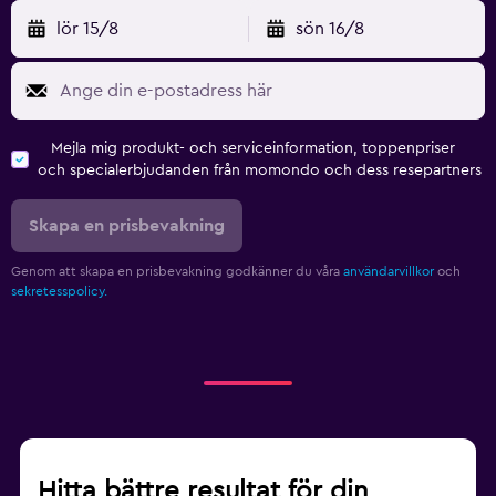
lör 15/8
sön 16/8
Mejla mig produkt- och serviceinformation, toppenpriser
och specialerbjudanden från momondo och dess resepartners
Skapa en prisbevakning
Genom att skapa en prisbevakning godkänner du våra
användarvillkor
och
sekretesspolicy.
Hitta bättre resultat för din