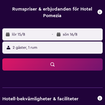
gäster kan slappna av och ta en drink i baren. Gäster kan
även testa någon av många barer och kaféer som finns i
Rumspriser & erbjudanden för Hotel
det lokala området. Detta hotellet är beläget i Lazio
Pomezia
vinregion och är en perfekt bas för de som är intresserade
av att prova det lokala områdets specialiteter. Tiberön,
Pantheon och Piazza Navona ligger även inom 10 minuter
lör 15/8
-
sön 16/8
till fots.
2 gäster, 1 rum
Hotell-bekvämligheter & faciliteter