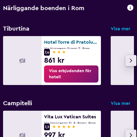
Närliggande boenden i Rom
Tiburtina
Visa mer
Hotel Torre di Pratolungo
Via Nazareno Gianni 2, Rom
3 stjärnor
7,4
861 kr
Visa erbjudanden för
hotell
Campitelli
Visa mer
Vita Lux Vatican Suites
Via Innocenzo XI, 8, Roma, Rom
5 stjärnor
7,3
997 kr