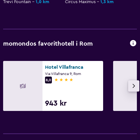
Trevi Fountain
1,0 km
Circus Maximus
1,3 km
momondos favorithotell i Rom
Hotel Villafranca
Via Villafranca 9, Rom
4 stjärnor
8,0
943 kr