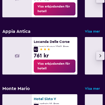
Visa erbjudanden för
hotell
Appia Antica
Visa mer
Locanda Delle Corse
Via Appia Nuova 1260, Rom
3 stjärnor
8,1
761 kr
Visa erbjudanden för
hotell
Monte Mario
Visa mer
Hotel Sisto V
Via Lardaria 10, Rom