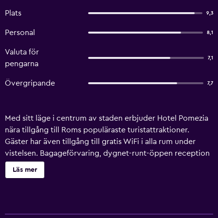
Plats
9,3
Personal
8,1
Valuta för
7,1
pengarna
Övergripande
7,7
Med sitt läge i centrum av staden erbjuder Hotel Pomezia
nära tillgång till Roms populäraste turistattraktioner.
Gäster har även tillgång till gratis WiFi i alla rum under
vistelsen. Bagageförvaring, dygnet-runt-öppen reception
och biljettservice är endast några av de tjänster som detta
Läs mer
hotellet erbjuder sina gäster. Dessutom finns det en
flerspråkig personal tillgängligt för att ge information om
lokalområdet. Hotel Pomezia har rum utrustade med
hårtork. Hotel Pomezia serverar frukost varje morgon, och