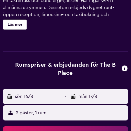
en takterrass och conciergetjänster. Här ingår wi-fi i
allmänna utrymmen. Dessutom erbjuds dygnet runt-
öppen reception, limousine- och taxibokning och
expressutcheckning. The B Place Hotel erbjuder 26 rum
Läs mer
med minibar och värdeförvaringsskåp. LCD-tv med
digitalkanaler. Badrummen har dusch, bidéer, gratis
toalettartiklar och hårtorkar. Detta hotell i Rom erbjuder
sina gäster gratis wi-fi. Skrivbord och telefon finns.
Städning sker dagligen.
Rumspriser & erbjudanden för The B
Place
sön 16/8
-
mån 17/8
2 gäster, 1 rum