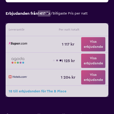
Erbjudanden från
1 117 kr
/
Billigaste Pris per natt
Leverantör
Per natt totalt
Visa
1 117 kr
erbjudande
Visa
1 125 kr
erbjudande
Visa
1 204 kr
erbjudande
18 till erbjudanden för The B Place