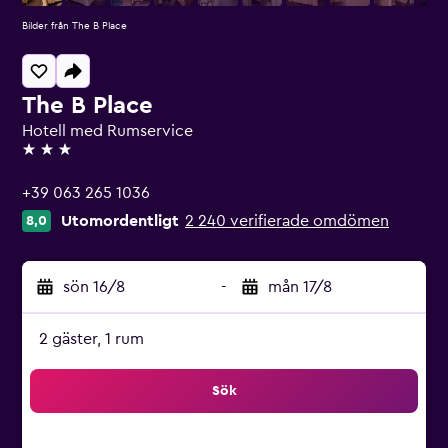
Bilder från The B Place
The B Place
Hotell med Rumservice
3 stjärnor
+39 063 265 1036
Utomordentligt
2 240 verifierade omdömen
8,0
sön 16/8
-
mån 17/8
2 gäster, 1 rum
Sök