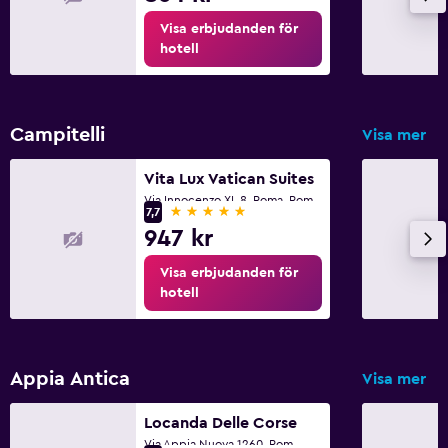
Visa erbjudanden för
hotell
Campitelli
Visa mer
Vita Lux Vatican Suites
Via Innocenzo XI, 8, Roma, Rom
5 stjärnor
7,7
947 kr
Visa erbjudanden för
hotell
Appia Antica
Visa mer
Locanda Delle Corse
Via Appia Nuova 1260, Rom