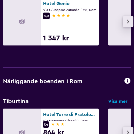
Hotel Genio
Via Giuseppe Zanardelli 28, Rom
4 stjärnor
8,0
1 347 kr
Närliggande boenden i Rom
Tiburtina
Visa mer
Hotel Torre di Pratolungo
Via Nazareno Gianni 2, Rom
3 stjärnor
7,4
864 kr