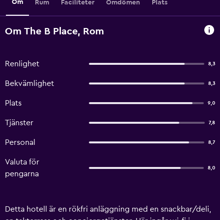
Om
Rum
Faciliteter
Omdömen
Plats
Om The B Place, Rom
Renlighet
8,3
Bekvämlighet
8,3
Plats
9,0
Tjänster
7,8
Personal
8,7
Valuta för
8,0
pengarna
Detta hotell är en rökfri anläggning med en snackbar/deli,