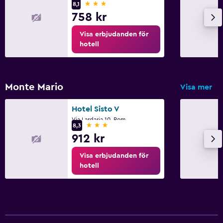
3 stjärnor
8,1
758 kr
Visa erbjudanden för
hotell
Monte Mario
Visa mer
Hotel Sisto V
Via Lardaria 10, Rom
3 stjärnor
8,3
912 kr
Visa erbjudanden för
hotell