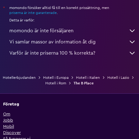
momondo försöker alltid få till en korrekt prissättning, men
*
priserna är inte garanterade
.
Detta är varför:
momondo är inte försäljaren
Vi samlar massor av information åt dig
Varför är inte priserna 100 % korrekta?
Hotellerbjudanden
Hotell i Europa
Hotell i Italien
Hotell i Lazio
Hotell i Rom
The B Place
Företag
Om
Jobb
Mobil
Discover
Så fungerar vi