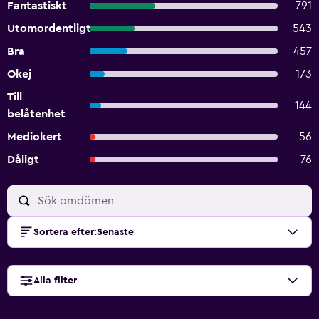
Fantastiskt
791
Utomordentligt
543
Bra
457
Okej
173
Till
144
belåtenhet
Mediokert
56
Dåligt
76
Sortera efter
:
Senaste
Alla filter