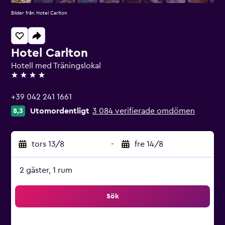
Bilder från Hotel Carlton
Hotel Carlton
Hotell med Träningslokal
4 stjärnor
+39 042 241 1661
Utomordentligt
3 084 verifierade omdömen
8,3
tors 13/8
-
fre 14/8
2 gäster, 1 rum
Sök