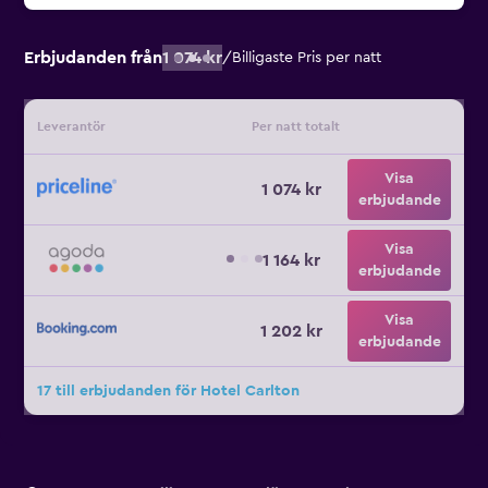
Erbjudanden från
1 074 kr
/
Billigaste Pris per natt
Leverantör
Per natt totalt
Visa
1 074 kr
erbjudande
Visa
1 164 kr
erbjudande
Visa
1 202 kr
erbjudande
17 till erbjudanden för Hotel Carlton