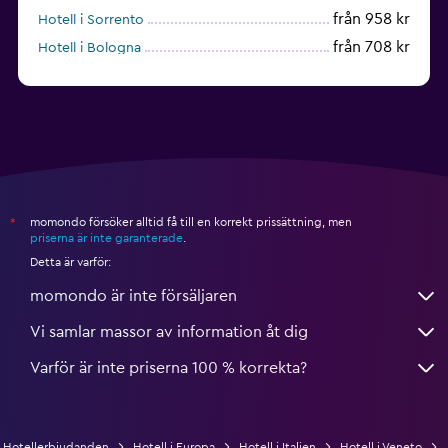
från 958 kr
Hotell i Sorrento
från 708 kr
Hotell i Bologna
från 597 kr
Hotell i Cagliari
momondo försöker alltid få till en korrekt prissättning, men
*
priserna är inte garanterade
.
Detta är varför:
momondo är inte försäljaren
Vi samlar massor av information åt dig
Varför är inte priserna 100 % korrekta?
Hotellerbjudanden
Hotell i Europa
Hotell i Italien
Hotell i Veneto