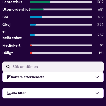
Fantastiskt
1019
Utomordentligt
681
Bra
619
Okej
296
Till
257
belåtenhet
Mediokert
91
Dåligt
121
Sortera efter
:
Senaste
Alla filter