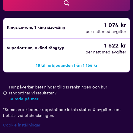
1 074 kr
Kingsize-rum, 1 king size-säng
per natt med avgifter
1 622 kr
Superior-rum, okänd sängtyp
per natt med avgifter
15 till erbjudanden från 1 164 kr
Hur påverkar betalningar till oss rankningen och hur
rangordnar vi resultaten?
Ta reda på mer
*
Summan inkluderar uppskattade lokala skatter & avgifter som
betalas vid utcheckningen.
Cookie-inställningar