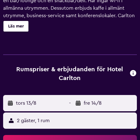
en bar/lounge och en snackbar/deli. Här ingår wi-fi i
allmänna utrymmen. Dessutom erbjuds kaffe i allmänt
utrymme, business-service samt konferenslokaler. Carlton
erbjuder 92 luftkonditionerade rum med minibar och
Läs mer
värdeförvaringsskåp. Platt-tv med digitalkanaler.
Badrummen har badkar/dusch med bubbelbadkar och
regndusch. Badrummen är även utrustade med badrockar,
tofflor och bidéer. Gäster har tillgång till gratis fast
internetuppkoppling och wi-fi. Boendet tillhandahåller
skrivbord, gratis dagstidningar och telefon. Städning
Rumspriser & erbjudanden för Hotel
erbjuds dagligen och strykjärn/strykbräda kan fås på
Carlton
begäran. Detta hotell har bland annat gratis cyklar.
Fritidsaktiviteterna nedan finns antingen tillgängliga på
plats eller i närheten. Avgifter kan tillkomma.
tors 13/8
-
fre 14/8
2 gäster, 1 rum