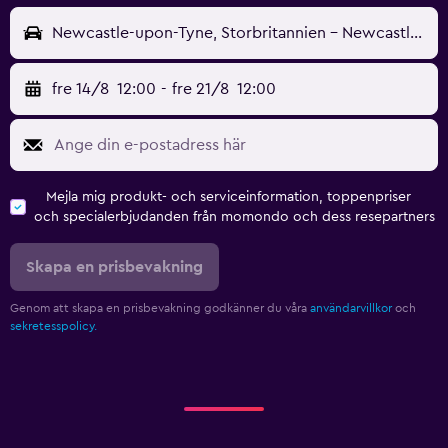
Newcastle-upon-Tyne, Storbritannien - Newcastle (NCL)
fre 14/8
12:00
-
fre 21/8
12:00
Mejla mig produkt- och serviceinformation, toppenpriser
och specialerbjudanden från momondo och dess resepartners
Skapa en prisbevakning
Genom att skapa en prisbevakning godkänner du våra
användarvillkor
och
sekretesspolicy.