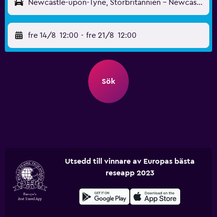
Newcastle-upon-Tyne, Storbritannien - Newcastle (NCL)
fre 14/8
12:00
-
fre 21/8
12:00
Sök
Utsedd till vinnare av Europas bästa
reseapp 2023