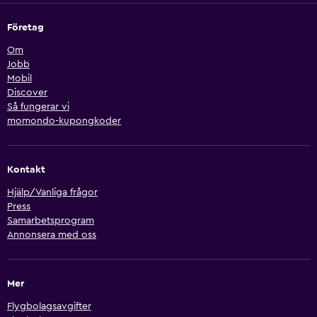
Företag
Om
Jobb
Mobil
Discover
Så fungerar vi
momondo-kupongkoder
Kontakt
Hjälp/Vanliga frågor
Press
Samarbetsprogram
Annonsera med oss
Mer
Flygbolagsavgifter