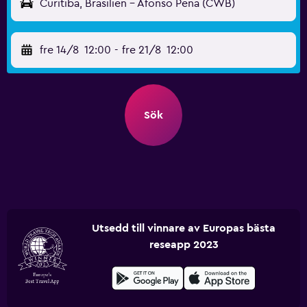
Curitiba, Brasilien - Afonso Pena (CWB)
fre 14/8
12:00
-
fre 21/8
12:00
Sök
Utsedd till vinnare av Europas bästa
reseapp 2023