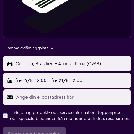
Samma avlämingsplats
Curitiba, Brasilien - Afonso Pena (CWB)
fre 14/8
12:00
-
fre 21/8
12:00
Mejla mig produkt- och serviceinformation, toppenpriser
och specialerbjudanden från momondo och dess resepartners
Skapa en prisbevakning