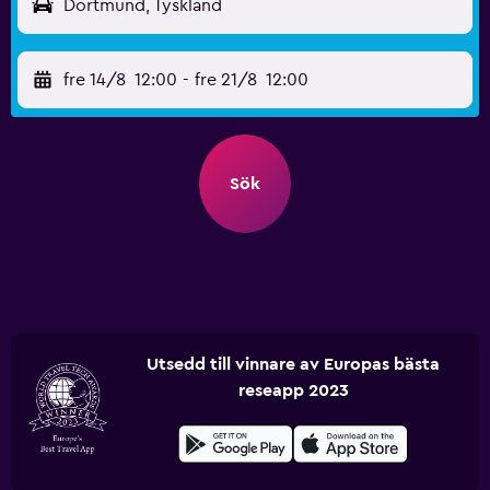
Dortmund, Tyskland
fre 14/8
12:00
-
fre 21/8
12:00
Sök
Utsedd till vinnare av Europas bästa
reseapp 2023