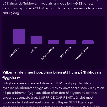
på Katmandu Tribhuvan flygplats är modellen MG ZS för ett
genomsnittspris på 962 kr/dag, och för erbjudanden så låga som
788 kr/dag.
Bar
Chart
graphic.
chart
with
5
bars.
Suzuki Ci…
MG ZS
Suzuki Celerio
BYD ATTO 3
Hyundai Creta
The
chart
End
of
has
interactive
1
chart
X
Vilken är den mest populära bilen att hyra på Tribhuvan
axis
flygplats?
displaying
Enligt våra användare är bilklassen SUV mest populär bland
categories.
hyrbilar på Tribhuvan flygplats. 62 % av användare som vill hyra en
Range:
bil på Tribhuvan flygplats sökte efter den här typen av fordon
5
under det senaste året. SURPRICE CAR RENTAL är det mest
categories.
populära hyrbilsföretaget som har biltypen SUV tillgängliga.
The