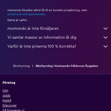
momondo försöker alltid få till en korrekt prissättning, men
*
priserna är inte garanterade
.
Detta är varför:
momondo är inte försäljaren
Vi samlar massor av information åt dig
Varför är inte priserna 100 % korrekta?
Biluthyrning
Biluthyrning i Katmandu Tribhuvan flygplats
Företag
Om
Jobb
Mobil
Discover
Så fungerar vi