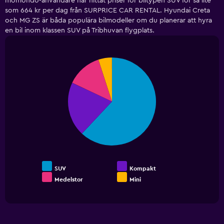
momondo-användare har hittat priser för biltypen SUV för så lite
chart
has
som 664 kr per dag från SURPRICE CAR RENTAL. Hyundai Creta
1
och MG ZS är båda populära bilmodeller om du planerar att hyra
Y
en bil inom klassen SUV på Tribhuvan flygplats.
axis
displaying
values.
Pie
Chart
Range:
graphic.
chart
0
with
to
4
slices.
60.
SUV
Kompakt
Medelstor
Mini
End
of
interactive
chart