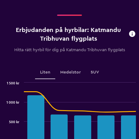
Erbjudanden på hyrbilar: Katmandu
Tribhuvan flygplats
Hitta rätt hyrbil för dig på Katmandu Tribhuvan flygplats
Liten
Medelstor
SUV
1 500 kr
Combination
Chart
graphic.
chart
with
1 000 kr
2
data
series.
500 kr
The
chart
has