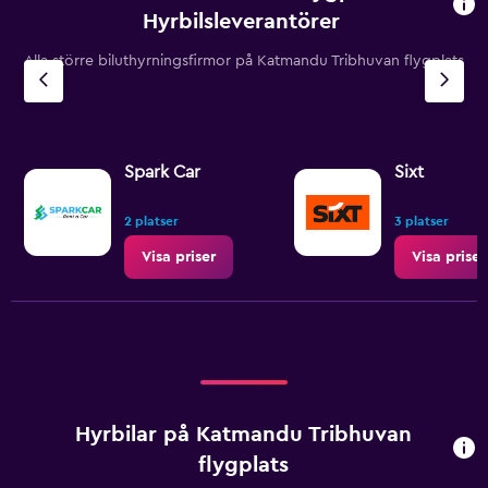
Hyrbilsleverantörer
Alla större biluthyrningsfirmor på Katmandu Tribhuvan flygplats
Spark Car
Sixt
2 platser
3 platser
Visa priser
Visa priser
Hyrbilar på Katmandu Tribhuvan
flygplats