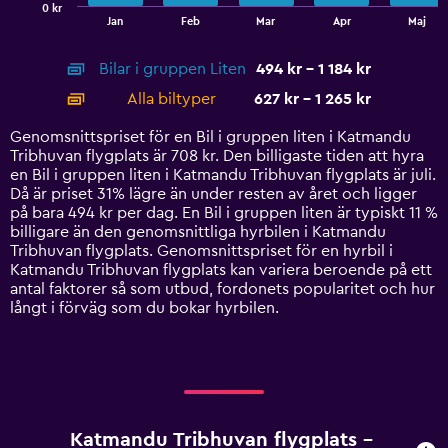
0 kr
1
End
Jan
Feb
Mar
Apr
Maj
of
X
interactive
axis
chart
Bilar i gruppen Liten
494 kr - 1 184 kr
displaying
categories.
Alla biltyper
627 kr - 1 265 kr
Range:
14
Genomsnittspriset för en Bil i gruppen liten i Katmandu
categories.
Tribhuvan flygplats är 708 kr. Den billigaste tiden att hyra
The
en Bil i gruppen liten i Katmandu Tribhuvan flygplats är juli.
chart
Då är priset 31% lägre än under resten av året och ligger
has
på bara 494 kr per dag. En Bil i gruppen liten är typiskt 11 %
1
billigare än den genomsnittliga hyrbilen i Katmandu
Y
Tribhuvan flygplats. Genomsnittspriset för en hyrbil i
axis
Katmandu Tribhuvan flygplats kan variera beroende på ett
displaying
antal faktorer så som utbud, fordonets popularitet och hur
values.
långt i förväg som du bokar hyrbilen.
Range:
0
to
1500.
Katmandu Tribhuvan flygplats –