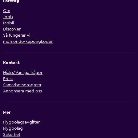
Företag
Om
Jobb
Mobil
Discover
Så fungerar vi
momondo-kupongkoder
Kontakt
Hjälp/Vanliga frågor
Press
Samarbetsprogram
Annonsera med oss
Mer
Flygbolagsavgifter
Flygbolag
Säkerhet