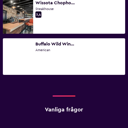
Wissota Chophouse - Cullman
Steakhouse
3,4
Buffalo Wild Wings - Cullman
American
Vanliga frågor