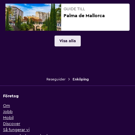
GUIDE TILL
Palma de Mallorca
Visa alla
Reseguider
Enköping
Företag
Om
Jobb
Mobil
Discover
Så fungerar vi