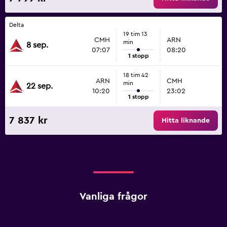
Delta
19 tim 13
CMH
ARN
min
8 sep.
07:07
08:20
1 stopp
18 tim 42
ARN
CMH
min
22 sep.
10:20
23:02
1 stopp
7 837 kr
Hitta liknande
Vanliga frågor