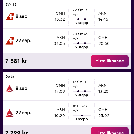
SWISS
22 tim 13
CMH
ARN
min
8 sep.
10:32
14:45
2 stopp
20 tim 45
ARN
CMH
min
22 sep.
06:05
20:50
2 stopp
7 581 kr
Hitta liknande
Delta
17 tim 11
CMH
ARN
min
8 sep.
14:09
13:20
2 stopp
18 tim 42
ARN
CMH
min
22 sep.
10:20
23:02
1 stopp
7 799 kr
Hitta liknande