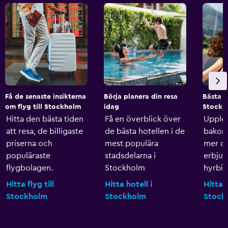
Få de senaste insikterna
Börja planera din resa
Bästa h
om flyg till Stockholm
idag
Stockh
Hitta den bästa tiden
Få en överblick över
Upple
att resa, de billigaste
de bästa hotellen i de
bakom 
priserna och
mest populära
mer o
populäraste
stadsdelarna i
erbju
flygbolagen.
Stockholm
hyrbila
Hitta flyg till
Hitta hotell i
Hitta b
Stockholm
Stockholm
Stock