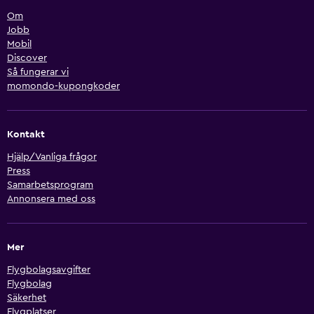
Om
Jobb
Mobil
Discover
Så fungerar vi
momondo-kupongkoder
Kontakt
Hjälp/Vanliga frågor
Press
Samarbetsprogram
Annonsera med oss
Mer
Flygbolagsavgifter
Flygbolag
Säkerhet
Flygplatser