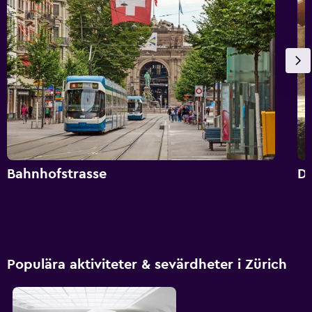
Bahnhofstrasse
Dj
Populära aktiviteter & sevärdheter i Zürich