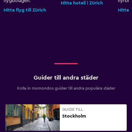
flygbolagen.
hyrbila
Hitta hotell i Zürich
Hitta flyg till Zürich
Hitta b
Guider till andra städer
Kolla in momondos guider till andra populära städer
GUIDE TILL
Stockholm