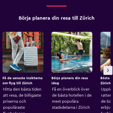
Börja planera din resa till Zürich
Få de senaste insikterna
Börja planera din resa
Bästa h
om flyg till Zürich
idag
Zürich
Hitta den bästa tiden
Få en överblick över
Upple
att resa, de billigaste
de bästa hotellen i de
ratten
priserna och
mest populära
de bäs
populäraste
stadsdelarna i Zürich
erbju