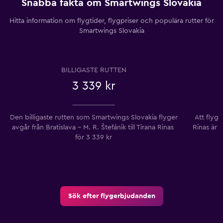
Snabba fakta om Smartwings Slovakia
Hitta information om flygtider, flygpriser och populära rutter för
Smartwings Slovakia
BILLIGASTE RUTTEN
3 339 kr
Den billigaste rutten som Smartwings Slovakia flyger
Att flyga
avgår från Bratislava - M. R. Štefánik till Tirana Rinas ​​
Rinas ​​ä
för 3 339 kr
Sök efter flygerbjudanden