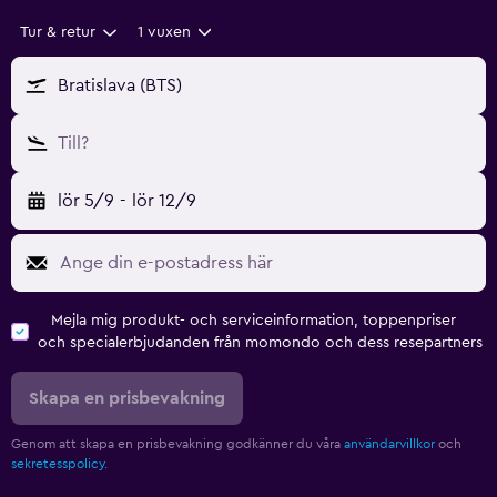
Tur & retur
1 vuxen
Bratislava (BTS)
Till?
lör 5/9
-
lör 12/9
Mejla mig produkt- och serviceinformation, toppenpriser
och specialerbjudanden från momondo och dess resepartners
Skapa en prisbevakning
Genom att skapa en prisbevakning godkänner du våra
användarvillkor
och
sekretesspolicy.