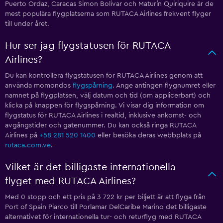
Puerto Ordaz, Caracas Simon Bolivar och Maturín Quiriquire är de
mest populära flygplatserna som RUTACA Airlines frekvent flyger
till under året.
Hur ser jag flygstatusen för RUTACA
Airlines?
Du kan kontrollera flygstatusen för RUTACA Airlines genom att
använda momondos
flygspårning
. Ange antingen flygnumret eller
namnet på flygplatsen, välj datum och tid (om applicerbart) och
klicka på knappen för flygspårning. Vi visar dig information om
flygstatus för RUTACA Airlines i realtid, inklusive ankomst- och
avgångstider och gatenummer. Du kan också ringa RUTACA
Airlines på
+58 281 520 1400
eller besöka deras webbplats på
rutaca.com.ve
.
Vilket är det billigaste internationella
flyget med RUTACA Airlines?
Med 0 stopp och ett pris på 3 722 kr per biljett är att flyga från
Port of Spain Piarco till Porlamar DelCaribe Marino det billigaste
alternativet för internationella tur- och returflyg med RUTACA