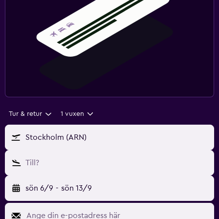
Tur & retur
1 vuxen
Stockholm (ARN)
Till?
sön 6/9
-
sön 13/9