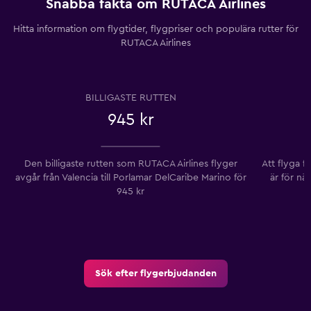
Snabba fakta om RUTACA Airlines
Hitta information om flygtider, flygpriser och populära rutter för
RUTACA Airlines
BILLIGASTE RUTTEN
945 kr
Den billigaste rutten som RUTACA Airlines flyger
Att flyga fr
avgår från Valencia till Porlamar DelCaribe Marino ​​för
är för n
945 kr
Sök efter flygerbjudanden