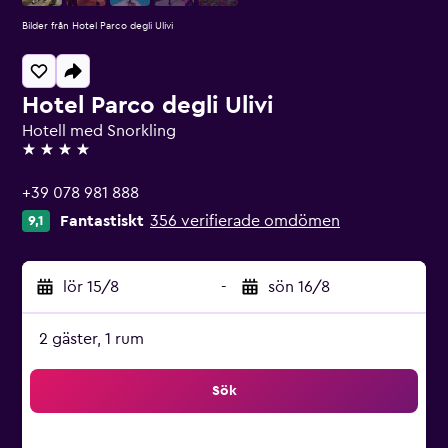
Bilder från Hotel Parco degli Ulivi
Hotel Parco degli Ulivi
Hotell med Snorkling
4 stjärnor
+39 078 981 888
Fantastiskt
356 verifierade omdömen
9,1
lör 15/8
-
sön 16/8
2 gäster, 1 rum
Sök