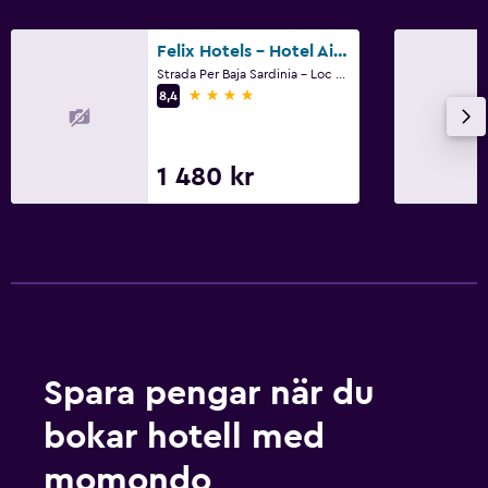
Felix Hotels - Hotel Airone
Strada Per Baja Sardinia - Loc Lu Postu, 0, Arzachena, Sardinien
4 stjärnor
8,4
1 480 kr
Spara pengar när du
bokar hotell med
momondo