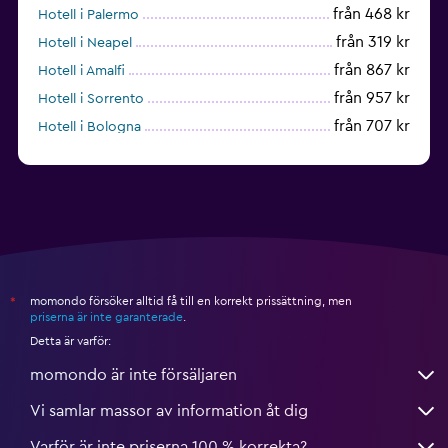
från 468 kr
Hotell i Palermo
från 319 kr
Hotell i Neapel
från 867 kr
Hotell i Amalfi
från 957 kr
Hotell i Sorrento
från 707 kr
Hotell i Bologna
från 596 kr
Hotell i Cagliari
momondo försöker alltid få till en korrekt prissättning, men
*
priserna är inte garanterade
.
Detta är varför:
momondo är inte försäljaren
Vi samlar massor av information åt dig
Varför är inte priserna 100 % korrekta?