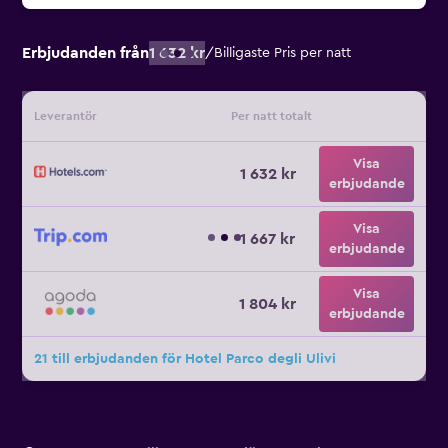
Erbjudanden från
1 632 kr
/
Billigaste Pris per natt
Leverantör
Per natt totalt
Visa
1 632 kr
erbjudande
Visa
1 667 kr
erbjudande
Visa
1 804 kr
erbjudande
21 till erbjudanden för Hotel Parco degli Ulivi