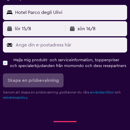
Hotel Parco degli Ulivi
lör 15/8
sön 16/8
Mejla mig produkt- och serviceinformation, toppenpriser
och specialerbjudanden från momondo och dess resepartners
Skapa en prisbevakning
Genom att skapa en prisbevakning godkänner du våra
användarvillkor
och
sekretesspolicy.