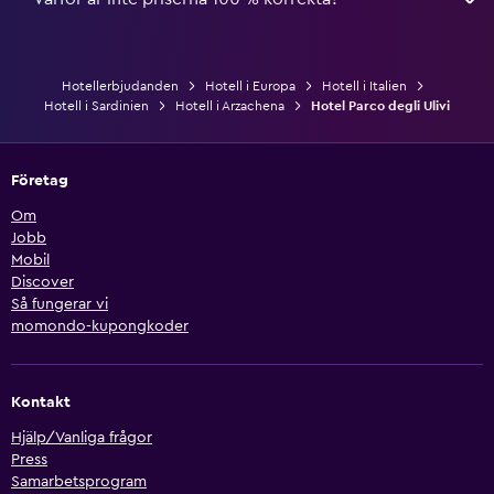
Hotellerbjudanden
Hotell i Europa
Hotell i Italien
Hotell i Sardinien
Hotell i Arzachena
Hotel Parco degli Ulivi
Företag
Om
Jobb
Mobil
Discover
Så fungerar vi
momondo-kupongkoder
Kontakt
Hjälp/Vanliga frågor
Press
Samarbetsprogram