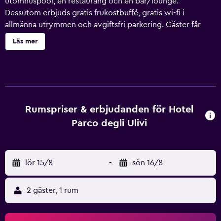
utomhuspool, en restaurang och en bar/lounge.
Dessutom erbjuds gratis frukostbuffé, gratis wi-fi i
allmänna utrymmen och avgiftsfri parkering. Gäster får
även tillgång till bekvämligheter som en snackbar/deli, en
Läs mer
takterrass och kaffe/te i allmänt utrymme. Felix Hotels -
Country Resort Parco Degli Ulivi erbjuder 35 rum med
minibar och hårtork. Rummen har terrasser. På tv:n kan du
se satellitkanaler och ha tillgång till betalfilmer.
Badrummen har bidéer och gratis toalettartiklar. Detta
hotell i Arzachena erbjuder sina gäster gratis wi-fi.
Rumspriser & erbjudanden för Hotel
Skrivbord och telefon finns. Städning erbjuds dagligen
Parco degli Ulivi
och allergitestade sängkläder kan fås på begäran. En
utomhuspool och barnpool finns på området.
Fritidsaktiviteterna nedan finns antingen tillgängliga på
lör 15/8
-
sön 16/8
plats eller i närheten. Avgifter kan tillkomma.
2 gäster, 1 rum