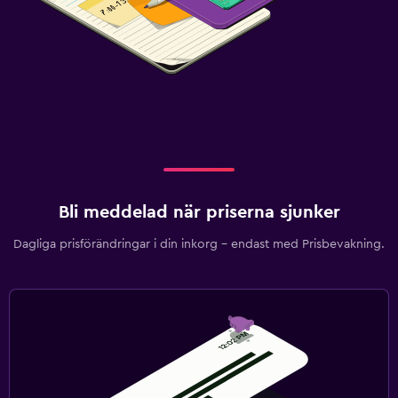
Garderob eller klädkammare
Hälsa och säkerhet
Daglig städning
Förstahjälpenlåda
Kassaskåp
Arbetsyta
Bli meddelad när priserna sjunker
Fax/kopieringsmöjligheter
Dagliga prisförändringar i din inkorg – endast med Prisbevakning.
Skrivbord
Familjevänligt
Barnsängar tillgängliga
Barnvakt (tilläggsavgift)