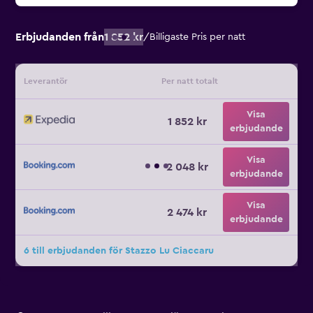
Erbjudanden från
1 852 kr
/
Billigaste Pris per natt
Leverantör
Per natt totalt
Visa
1 852 kr
erbjudande
Visa
2 048 kr
erbjudande
Visa
2 474 kr
erbjudande
6 till erbjudanden för Stazzo Lu Ciaccaru