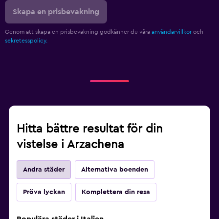
Skapa en prisbevakning
Genom att skapa en prisbevakning godkänner du våra
användarvillkor
och
sekretesspolicy.
Hitta bättre resultat för din
vistelse i Arzachena
Andra städer
Alternativa boenden
Pröva lyckan
Komplettera din resa
Populära städer i Italien