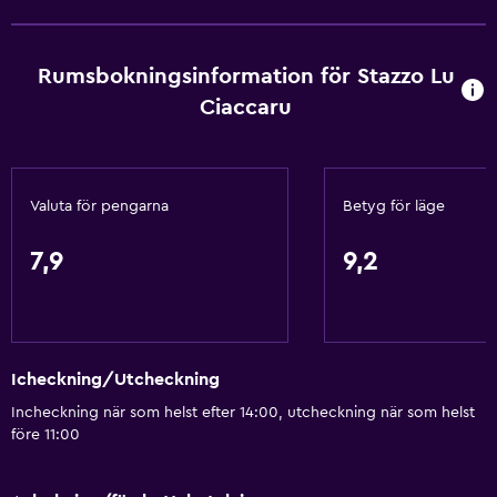
Eldstad
Vardagsrum
Rumsbokningsinformation för Stazzo Lu
Tofflor
Ciaccaru
Bäddsoffa
Solarium
Ljudisolering
Valuta för pengarna
Betyg för läge
Telefon
Kakel/marmorgolv
7,9
9,2
Stadsutsikt
Grundläggande bekvämligheter
Icheckning/Utcheckning
Wifi tillgängligt i alla områden
Incheckning när som helst efter 14:00, utcheckning när som helst
Internet
före 11:00
Brandsläckare
Gratis toalettartiklar