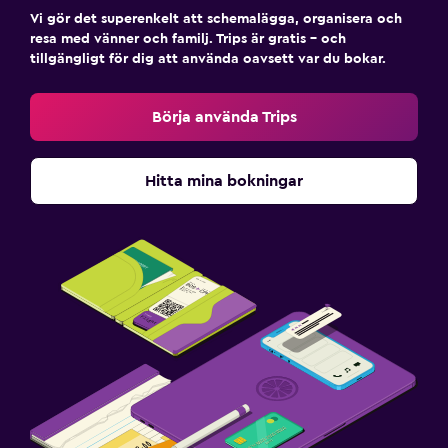
Vi gör det superenkelt att schemalägga, organisera och
Rökfria rum tillgängliga
resa med vänner och familj. Trips är gratis – och
tillgängligt för dig att använda oavsett var du bokar.
Husdjur får medtagas vid förfrågan. Kostnader kan
tillkomma.
Börja använda Trips
Tvättstuga
Tvättstuga
Hitta mina bokningar
Strykservice
Tvätt-/kemtvättsservice
Torkställ för kläder
Sovrum
Extra långa sängar (> 2 meter)
Uttag nära sängen
Bäddsoffa