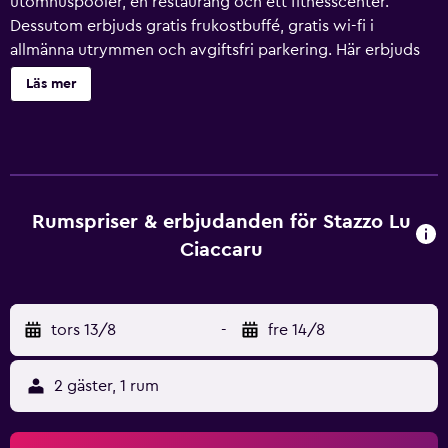
utomhuspooler, en restaurang och ett fitnesscenter.
Dessutom erbjuds gratis frukostbuffé, gratis wi-fi i
allmänna utrymmen och avgiftsfri parkering. Här erbjuds
dessutom bland annat en bar/lounge, en bar vid poolen
Läs mer
och en bastu. Stazzo Lu Ciaccaru erbjuder 17 rum med
värdeförvaringsskåp och badrock. Sängarna har
sängtillbehör av högsta kvalitet. Detta hotell i Arzachena
erbjuder sina gäster gratis wi-fi. Kaffe- och tebryggare
och minibar finns på rummet. Badrummen har tofflor,
bidéer, gratis toalettartiklar och hårtorkar. Städning sker
Rumspriser & erbjudanden för Stazzo Lu
dagligen. Här hittar du 3 utomhuspooler, samt bastu och
Ciaccaru
fitnesscenter.
tors 13/8
-
fre 14/8
2 gäster, 1 rum