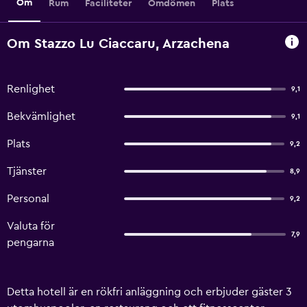
Om
Rum
Faciliteter
Omdömen
Plats
Om Stazzo Lu Ciaccaru, Arzachena
Renlighet
9,1
Bekvämlighet
9,1
Plats
9,2
Tjänster
8,9
Personal
9,2
Valuta för
7,9
pengarna
Detta hotell är en rökfri anläggning och erbjuder gäster 3