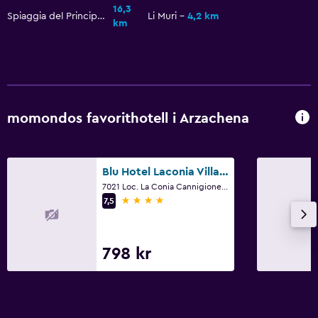
Utomhuspool
16,3
Spiaggia del Principe
Li Muri
4,2 km
km
Pool med utsikt
Privat pool
Poolbar
Bastu
momondos favorithotell i Arzachena
Restauranger
Inpackade luncher
Blu Hotel Laconia Village
Dietspecifika menyer (vid begäran)
7021 Loc. La Conia Cannigione di Arzachena Arzachena, Italy, Arzachena, Sardinien
4 stjärnor
7,5
Restaurang
Bar/lounge
Mat kan levereras till gästboendet
798 kr
Minibar
Frukost på rummet
Matbord