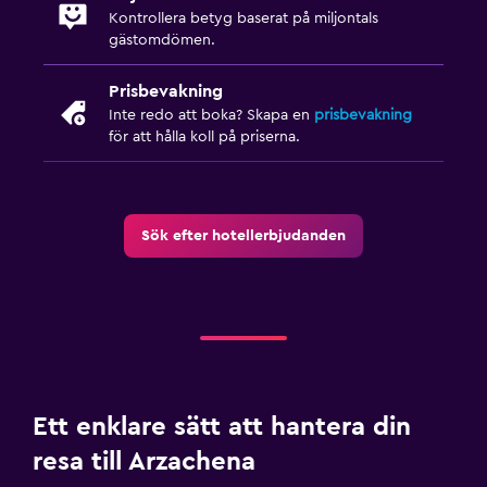
Trädgård
Kontrollera betyg baserat på miljontals
gästomdömen.
Terrass/uteplats
Strandstolar
Prisbevakning
Inte redo att boka? Skapa en
prisbevakning
Grill
för att hålla koll på priserna.
Balkong
Parkering och transport
Sök efter hotellerbjudanden
Flygbuss (tilläggsavgift)
Gratis parkering
Privat parkering
Transferservice (mot extra avgift)
Tillgänglighet och lämplighet
Ett enklare sätt att hantera din
Rökningsområden
resa till Arzachena
Privat ingång