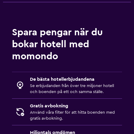
Tjänster och bekvämligheter
Biluthyrning
Spara pengar när du
Rumservice
bokar hotell med
Utflyktsdisk
momondo
Nyckelåtkomst
Expressutcheckning
Privat incheckning/utcheckning
De bästa hotellerbjudandena
Reception dygnet runt
Se erbjudanden från över tre miljoner hotell
och boenden på ett och samma ställe.
Kassaskåp
Gratis avbokning
Utomhus
Använd våra filter för att hitta boenden med
gratis avbokning.
Utomhus matplats
Utomhusmöbler
Miljontals omdömen