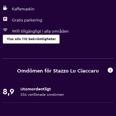
Kaffemaskin
Gratis parkering
Wifi tillgängligt i alla områden
Visa alla 110 bekvämligheter
Allmänt
Familjerum
Utsikt över trädgård
Omdömen för Stazzo Lu Ciaccaru
Trägolv eller parkettgolv
Sammanlänkade rum tillgängliga
Utomordentligt
8,9
Bergsutsikt
556 verifierade omdömen
Utsikt över poolen
Förvaring