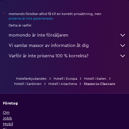
momondo försöker alltid få till en korrekt prissättning, men
*
priserna är inte garanterade
.
Detta är varför:
momondo är inte försäljaren
Vi samlar massor av information åt dig
Varför är inte priserna 100 % korrekta?
Hotellerbjudanden
Hotell i Europa
Hotell i Italien
Hotell i Sardinien
Hotell i Arzachena
Stazzo Lu Ciaccaru
Företag
Om
Jobb
Mobil