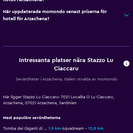
Morgonrock
När uppdaterade momondo senast priserna för
Privat badrum
hotell för Arzachena?
Dusch
Badmössa
Badkar
Bidé
Intressanta platser nära Stazzo Lu
Toalett
Ciaccaru
Toalettpapper
Sevärdheter i Arzachena, Italien utvalda av momondo
Walk-in-dusch
Pool och spa
Här ligger Stazzo Lu Ciaccaru: 7021 Localita O Lu Ciaccaru,
Arzachena, 07021 Arzachena, Sardinien
Uppvärmd pool
Infinity pool
Mest populära sevärdheterna
Bubbelpool
Tomba dei Giganti di Li Lolghi
1,9 km
Aquadream
12,0 km