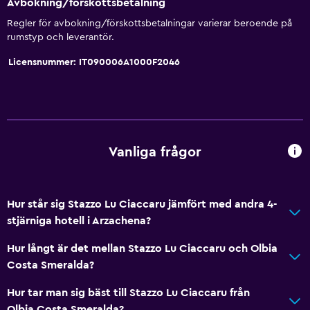
Avbokning/förskottsbetalning
Värme
Regler för avbokning/förskottsbetalningar varierar beroende på
rumstyp och leverantör.
Luftkonditionering
Licensnummer: IT090006A1000F2046
Gratis WiFi
Sängkläder
Handdukar
Schampo
Vanliga frågor
Adapter
Kroppstvål
Papperskorgar
Hur står sig Stazzo Lu Ciaccaru jämfört med andra 4-
Balsam
stjärniga hotell i Arzachena?
Hur långt är det mellan Stazzo Lu Ciaccaru och Olbia
Kök
Costa Smeralda?
Elektrisk vattenkokare
Hur tar man sig bäst till Stazzo Lu Ciaccaru från
Köksutrustning
Olbia Costa Smeralda?