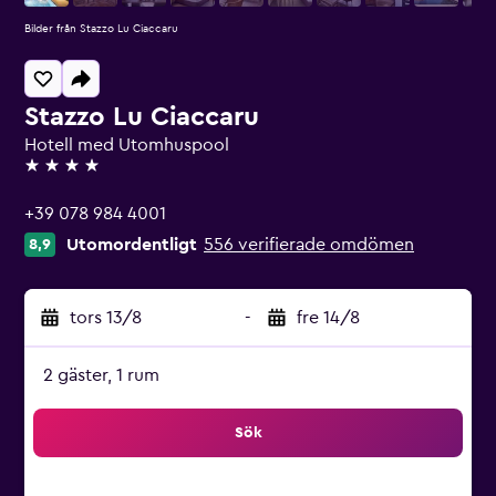
Bilder från Stazzo Lu Ciaccaru
Stazzo Lu Ciaccaru
Hotell med Utomhuspool
4 stjärnor
+39 078 984 4001
Utomordentligt
556 verifierade omdömen
8,9
tors 13/8
-
fre 14/8
2 gäster, 1 rum
Sök