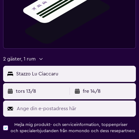
Media och underhållning
Kabel- eller satellit-TV
Saker att göra
Matlagningsklasser
Fitness
2 gäster, 1 rum
Träningslokal
Stazzo Lu Ciaccaru
tors 13/8
fre 14/8
Mejla mig produkt- och serviceinformation, toppenpriser
och specialerbjudanden från momondo och dess resepartners