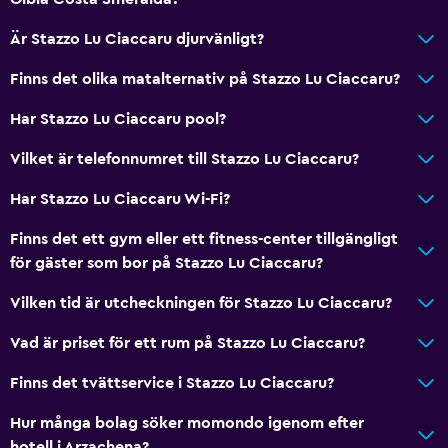
Kök
Är Stazzo Lu Ciaccaru djurvänligt?
Diskmaskin
Finns det olika matalternativ på Stazzo Lu Ciaccaru?
Ugn
Mikrovågsugn
Har Stazzo Lu Ciaccaru pool?
Spishäll
Vilket är telefonnumret till Stazzo Lu Ciaccaru?
Te/kaffebryggare
Har Stazzo Lu Ciaccaru Wi-Fi?
Vattenkokare
Finns det ett gym eller ett fitness-center tillgängligt
Brödrost
för gäster som bor på Stazzo Lu Ciaccaru?
Kylskåp
Vilken tid är utcheckningen för Stazzo Lu Ciaccaru?
Kaffemaskin
Matplats
Vad är priset för ett rum på Stazzo Lu Ciaccaru?
Finns det tvättservice i Stazzo Lu Ciaccaru?
Badrum
Hur många bolag söker momondo igenom efter
Hårfön
hotell i Arzachena?