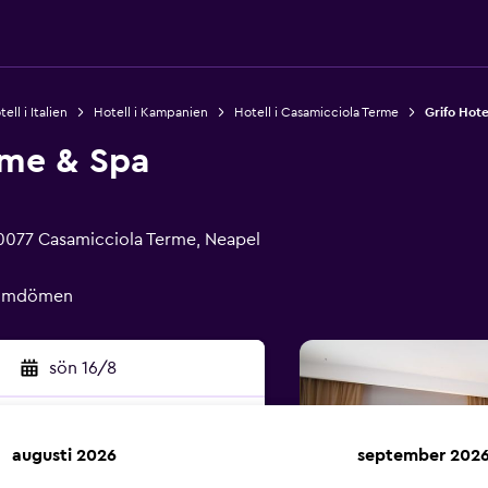
ell i Italien
Hotell i Kampanien
Hotell i Casamicciola Terme
Grifo Hot
rme & Spa
80077 Casamicciola Terme, Neapel
e omdömen
sön 16/8
augusti 2026
september 202