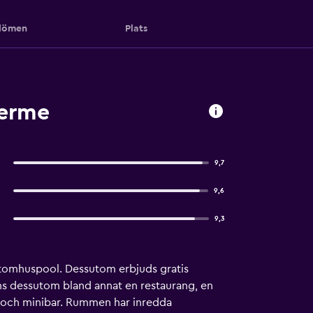
ömen
Plats
Terme
9,7
9,6
9,3
 utomhuspool. Dessutom erbjuds gratis
inns dessutom bland annat en restaurang, en
 och minibar. Rummen har inredda