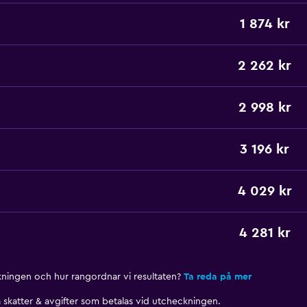
1 874 kr
2 262 kr
2 998 kr
3 196 kr
4 029 kr
4 281 kr
nkningen och hur rangordnar vi resultaten?
Ta reda på mer
skatter & avgifter som betalas vid utcheckningen.