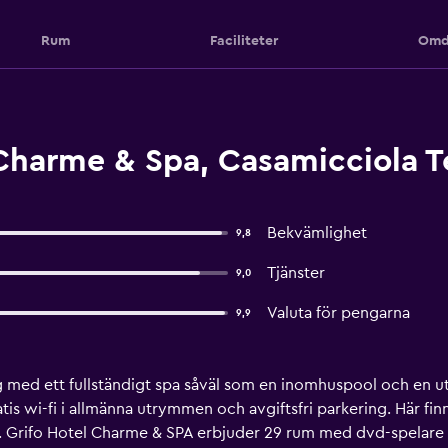
Rum
Faciliteter
Omd
Charme & Spa, Casamicciola 
Bekvämlighet
9,8
Tjänster
9,0
Valuta för pengarna
9,9
ing med ett fullständigt spa såväl som en inomhuspool och en
atis wi-fi i allmänna utrymmen och avgiftsfri parkering. Här f
. Grifo Hotel Charme & SPA erbjuder 29 rum med dvd-spelare