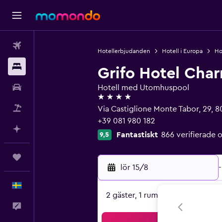
Flyg
Hotellerbjudanden
Hotell i Europa
Hot
Boende
Grifo Hotel Cha
Hyrbil
Hotell med Utomhuspool
4 stjärnor
Paketresor
Via Castiglione Monte Tabor, 29, 
+39 081 980 182
Planera med AI
Fantastiskt
866 verifierad
9,5
Trips
lör 15/8
-
Svenska
2 gäster, 1 rum
Feedback