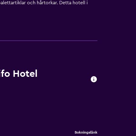
ettartiklar och hårtorkar. Detta hotell i
örvaringsskåp och telefon. Massage på
u 2 bubbelpooler, en inomhuspool och en
l eller bubbelpool under uppsikt av vuxen.
 tillgängliga på plats eller i närheten.
fo Hotel
Bokningslänk