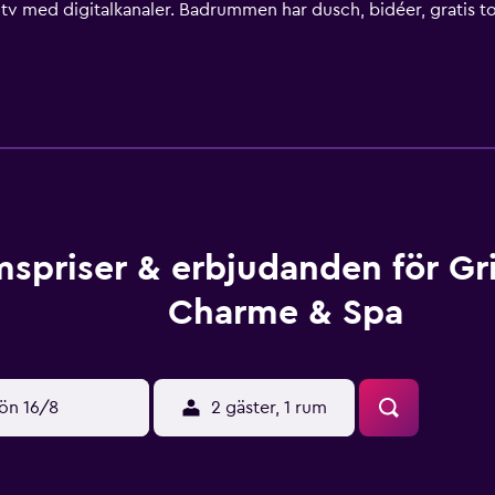
v med digitalkanaler. Badrummen har dusch, bidéer, gratis toal
äster gratis wi-fi. Boendet tillhandahåller skrivbord, värdef
der kan fås på begäran. Städning sker dagligen. Här hittar d
inns här även bastu. Barn under 14 år får endast vistas i poo
 pool eller bubbelpool. Fritidsaktiviteterna nedan finns antingen
spriser & erbjudanden för Gri
Charme & Spa
ön 16/8
2 gäster, 1 rum