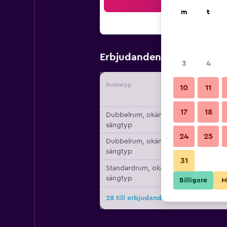
Sö
m
t
1 358 kr
Erbjudanden från
/
3
4
Rumstyp
Leverant
10
11
17
18
Dubbelrum, okänd
sängtyp
24
25
Dubbelrum, okänd
sängtyp
31
Standardrum, okänd
sängtyp
Billigare
M
28 till erbjudanden för Grifo Hotel