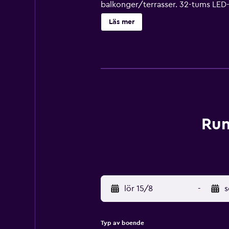
balkonger/terrasser. 32-tums LED-t
Casamicciola Terme erbjuder sina g
Läs mer
rummet och allergitestade sängklä
utomhuspool. Förutom en barnpool f
Gäster under 14 år får inte vistas i
Avgifter kan tillkomma.
Rum
lör 15/8
-
s
Typ av boende