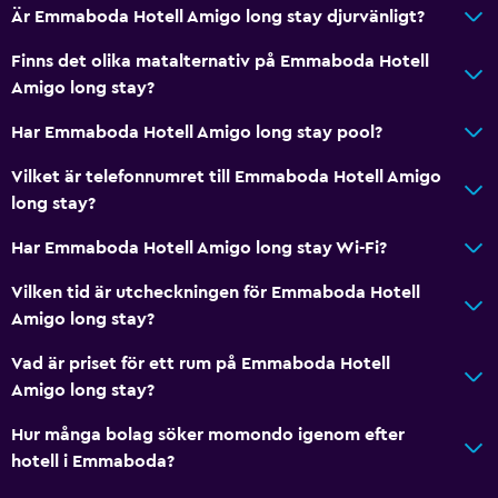
Hela enheten ligger på bottenvåningen
Är Emmaboda Hotell Amigo long stay djurvänligt?
Husdjur får medtagas vid förfrågan. Kostnader kan
Finns det olika matalternativ på Emmaboda Hotell
tillkomma.
Amigo long stay?
Hiss
Har Emmaboda Hotell Amigo long stay pool?
Nås via hiss
Tillgänglig parkering
Vilket är telefonnumret till Emmaboda Hotell Amigo
long stay?
Rökning förbjuden
Fjäderfri kudde
Har Emmaboda Hotell Amigo long stay Wi-Fi?
Toalett med stödhandtag
Vilken tid är utcheckningen för Emmaboda Hotell
Övre våningar nås med hiss
Amigo long stay?
Privat ingång
Vad är priset för ett rum på Emmaboda Hotell
Amigo long stay?
Kök
Hur många bolag söker momondo igenom efter
Elektrisk vattenkokare
hotell i Emmaboda?
Ugn