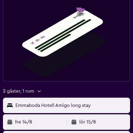
Nyckelkortsåtkomst
Expressutcheckning
Parkering och transport
Gratis parkering
Privat parkering
Arbetsyta
Fax/kopieringsmöjligheter
Skrivbord
2 gäster, 1 rum
Familjevänligt
Emmaboda Hotell Amigo long stay
Barnsängar tillgängliga
fre 14/8
lör 15/8
Höga barnstolar