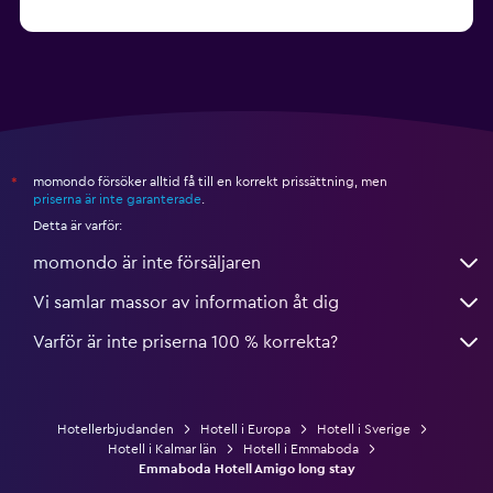
från 660 kr
Hotell i Umeå
momondo försöker alltid få till en korrekt prissättning, men
*
priserna är inte garanterade
.
Detta är varför:
momondo är inte försäljaren
Vi samlar massor av information åt dig
Varför är inte priserna 100 % korrekta?
Hotellerbjudanden
Hotell i Europa
Hotell i Sverige
Hotell i Kalmar län
Hotell i Emmaboda
Emmaboda Hotell Amigo long stay