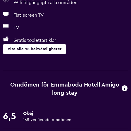
Wifi tillgängligt i alla områden
Flat-screen TV
TV
Gratis toalettartiklar
Visa alla 95 bekvämligheter
Grundläggande bekvämligheter
Gratis WiFi
Mobil hotspot-enhet
Omdömen för Emmaboda Hotell Amigo
Wifi tillgängligt i alla områden
long stay
Internet
Sängkläder
Okej
6,5
Handdukar
165 verifierade omdömen
Fläkt