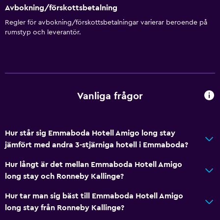
Eldstad
Avbokning/förskottsbetalning
Vardagsrum
Regler för avbokning/förskottsbetalningar varierar beroende på
rumstyp och leverantör.
Utsikt över trädgård
Trägolv eller parkettgolv
Utsikt över innergården
Sammanlänkade rum tillgängliga
Vanliga frågor
Bäddsoffa
Ljudisolering
Heltäckningsmatta
Hur står sig Emmaboda Hotell Amigo long stay
jämfört med andra 3-stjärniga hotell i Emmaboda?
Kakel/marmorgolv
Stadsutsikt
Hur långt är det mellan Emmaboda Hotell Amigo
long stay och Ronneby Kallinge?
Förvaring
Hur tar man sig bäst till Emmaboda Hotell Amigo
Tillgänglighet och lämplighet
long stay från Ronneby Kallinge?