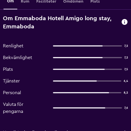
Om
Rum
Faciliteter
Omdömen
Plats
Om Emmaboda Hotell Amigo long stay,
Emmaboda
Renlighet
7,2
Bekvämlighet
7,2
Plats
7,5
Tjänster
6,4
Personal
8,2
Valuta för
7,6
pengarna