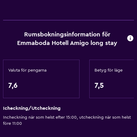
Brandsläckare
Gratis toalettartiklar
Schampo
Rumsbokningsinformation för
Brandvarnare
Emmaboda Hotell Amigo long stay
Värme
Kroppstvål
Luftkonditionering
Valuta för pengarna
Betyg för läge
Handdukar/lakan (extra kostnad)
7,6
7,5
Papperskorgar
Allmänt
Icheckning/Utcheckning
Utsikt över lugn gata
Incheckning när som helst efter 15:00, utcheckning när som helst
Tillgång till exekutiv lounge
före 11:00
Familjerum