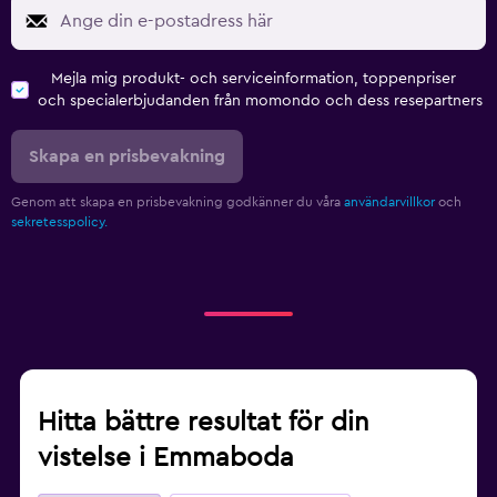
Fitness
Gym
Mejla mig produkt- och serviceinformation, toppenpriser
och specialerbjudanden från momondo och dess resepartners
Spa
Skapa en prisbevakning
Bastu
Genom att skapa en prisbevakning godkänner du våra
användarvillkor
och
sekretesspolicy.
Hitta bättre resultat för din
vistelse i Emmaboda