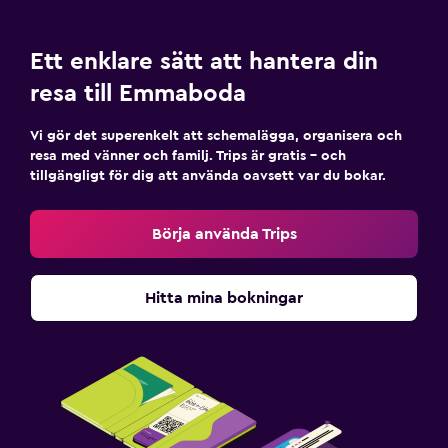
Restauranger
Ett enklare sätt att hantera din
Minibar
resa till Emmaboda
Dietspecifika menyer (vid begäran)
Vi gör det superenkelt att schemalägga, organisera och
Restaurang
resa med vänner och familj. Trips är gratis – och
tillgängligt för dig att använda oavsett var du bokar.
Bar/lounge
Matbord
Börja använda Trips
Media och underhållning
Hitta mina bokningar
Flat-screen TV
Bibliotek
Böcker
TV