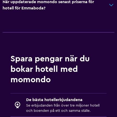
När uppdaterade momondo senast priserna för
Mikrovågsugn
hotell för Emmaboda?
Köksutrustning
Te/kaffebryggare
Kylskåp
Kaffemaskin
Matplats
Kök
Spara pengar när du
bokar hotell med
Badrum
momondo
Dusch
Badkar
Hårfön
De bästa hotellerbjudandena
Toalett
Se erbjudanden från över tre miljoner hotell
och boenden på ett och samma ställe.
Toalettpapper