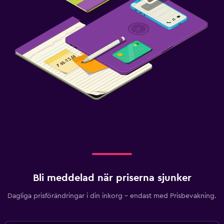
Utomhus
Terrass/uteplats
Balkong
Utomhus matplats
Utomhusmöbler
Saker att göra
Kasino
Foosball-spel
Bordtennis
Biljardbord
Bli meddelad när priserna sjunker
Tjänster och bekvämligheter
Dagliga prisförändringar i din inkorg – endast med Prisbevakning.
Bankomat på plats
Nyckelåtkomst