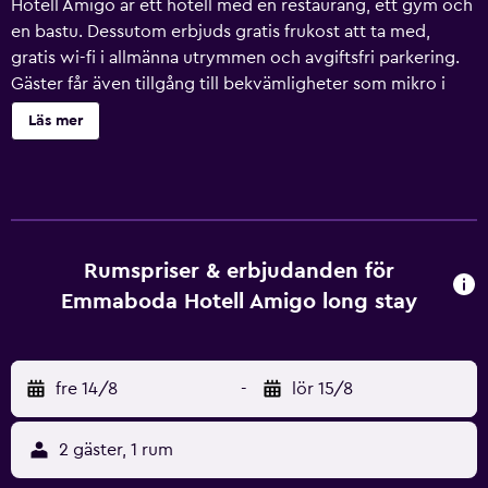
Hotell Amigo är ett hotell med en restaurang, ett gym och
en bastu. Dessutom erbjuds gratis frukost att ta med,
gratis wi-fi i allmänna utrymmen och avgiftsfri parkering.
Gäster får även tillgång till bekvämligheter som mikro i
allmänt utrymme, tvättmöjligheter och ett bibliotek.
Läs mer
Städning är tillgänglig på begäran. Hotell Amigo erbjuder
65 luftkonditionerade rum med kaffe- och tebryggare.
Sängarna har bäddmadrasser samt duntäcken och
sängtillbehör av högsta kvalitet. Kuddmeny finns
tillgänglig. Det finns digital-TV. Badrummen har dusch med
regndusch. Detta hotell i Emmaboda erbjuder sina gäster
Rumspriser & erbjudanden för
gratis wi-fi. Skrivbord och skrivbordsstolar finns. Byte av
Emmaboda Hotell Amigo long stay
handdukar och byte av lakan kan fås på begäran. Städning
sker på begäran. Detta hotell har bland annat gym och
bastu.
fre 14/8
-
lör 15/8
2 gäster, 1 rum