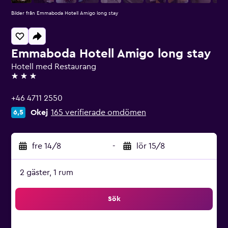
Bilder från Emmaboda Hotell Amigo long stay
Emmaboda Hotell Amigo long stay
Hotell med Restaurang
3 stjärnor
+46 4711 2550
Okej
165 verifierade omdömen
6,5
fre 14/8
-
lör 15/8
2 gäster, 1 rum
Sök