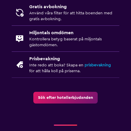
Privat badrum
Gratis avbokning
Använd våra filter för att hitta boenden med
gratis avbokning.
Tvättstuga
Tvättstuga
Miljontals omdömen
Strykjärn och strykbräda
Kontrollera betyg baserat på miljontals
gästomdömen.
Torktumlare
Torkställ för kläder
Prisbevakning
Inte redo att boka? Skapa en
prisbevakning
Tvättmaskin
för att hålla koll på priserna.
Sovrum
Läslampa
Sök efter hotellerbjudanden
Uttag nära sängen
Bäddsoffa
Klädhängare
Garderob eller klädkammare