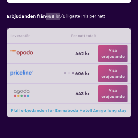
Erbjudanden från
462 kr
/
Billigaste Pris per natt
Leverantör
Per natt totalt
Visa
462 kr
erbjudande
Visa
606 kr
erbjudande
Visa
643 kr
erbjudande
9 till erbjudanden för Emmaboda Hotell Amigo long stay