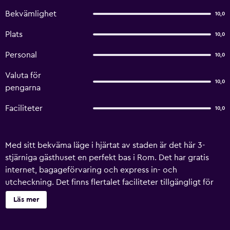
Bekvämlighet
10,0
Plats
10,0
Personal
10,0
Valuta för
10,0
pengarna
Faciliteter
10,0
Med sitt bekväma läge i hjärtat av staden är det här 3-
stjärniga gästhuset en perfekt bas i Rom. Det har gratis
internet, bagageförvaring och express in- och
utcheckning. Det finns flertalet faciliteter tillgängligt för
boende på Adelina Guesthouse, så som rumsservice,
Läs mer
biljettservice och biluthyrning. Det finns även faciliteter
som inkluderar souvenir/presentbutik, värdeskåp och