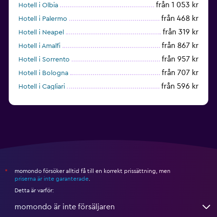
från 1 053 kr
Hotell i Olbia
från 468 kr
Hotell i Palermo
från 319 kr
Hotell i Neapel
från 867 kr
Hotell i Amalfi
från 957 kr
Hotell i Sorrento
från 707 kr
Hotell i Bologna
från 596 kr
Hotell i Cagliari
från 389 kr
Hotell i Rimini
momondo försöker alltid få till en korrekt prissättning, men
*
priserna är inte garanterade
.
Detta är varför:
momondo är inte försäljaren