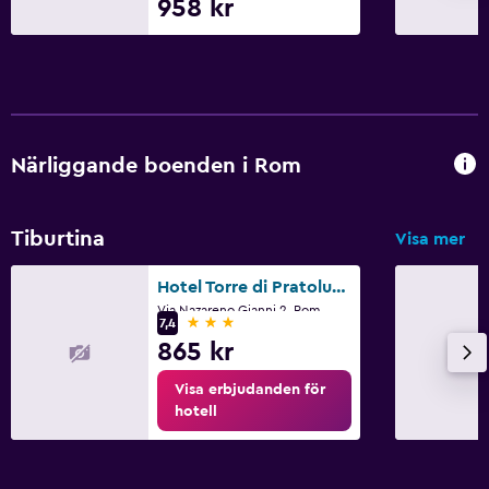
958 kr
Närliggande boenden i Rom
Tiburtina
Visa mer
Hotel Torre di Pratolungo
Via Nazareno Gianni 2, Rom
3 stjärnor
7,4
865 kr
Visa erbjudanden för
hotell