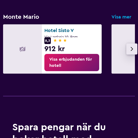
Monte Mario
Visa mer
Hotel Sisto V
Via Lardaria 10, Rom
3 stjärnor
8,3
912 kr
Visa erbjudanden för
hotell
Spara pengar när du