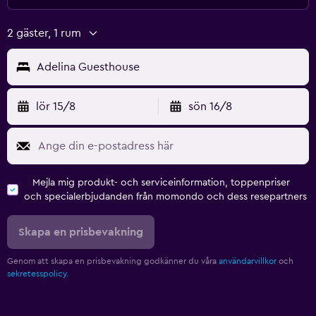
2 gäster, 1 rum
Adelina Guesthouse
lör 15/8
sön 16/8
Mejla mig produkt- och serviceinformation, toppenpriser
och specialerbjudanden från momondo och dess resepartners
Skapa en prisbevakning
Genom att skapa en prisbevakning godkänner du våra
användarvillkor
och
sekretesspolicy.