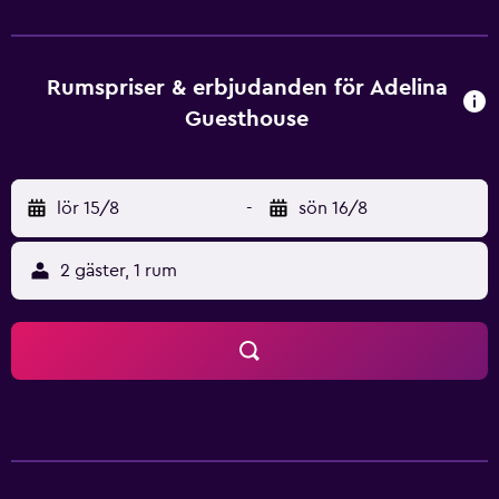
flygplatstransfer. Adelina Guesthouse har rum utrustade
med hårtork, kylskåp och minibar. Boende på detta
gästhuset kan njuta av en tillfredställande frukost varenda
dag morgon. Adelina Guesthouse är perfekt placerat i
Rumspriser & erbjudanden för Adelina
Lazio vinregion och gör det enkelt för gäster att utforska
Guesthouse
lokala områdets specialiteter. Det ligger endast några
minuter från San Giovanni och Termini Laziali Train Station,
vilket gör att man enkelt kan ta sig till och från Rom.
lör 15/8
-
sön 16/8
2 gäster, 1 rum