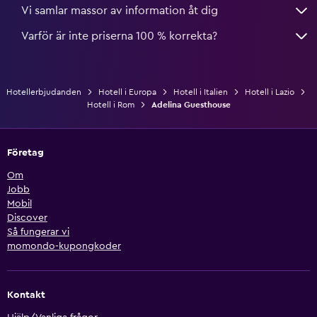
Vi samlar massor av information åt dig
Varför är inte priserna 100 % korrekta?
Hotellerbjudanden
Hotell i Europa
Hotell i Italien
Hotell i Lazio
Hotell i Rom
Adelina Guesthouse
Företag
Om
Jobb
Mobil
Discover
Så fungerar vi
momondo-kupongkoder
Kontakt