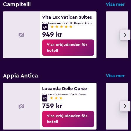
Campitelli
Visa mer
Vita Lux Vatican Suites
Via Innocenzo XI, 8, Roma, Rom
5 stjärnor
7,0
949 kr
Visa erbjudanden för
hotell
Appia Antica
Visa mer
Locanda Delle Corse
Via Appia Nuova 1260, Rom
3 stjärnor
8,1
759 kr
Visa erbjudanden för
hotell