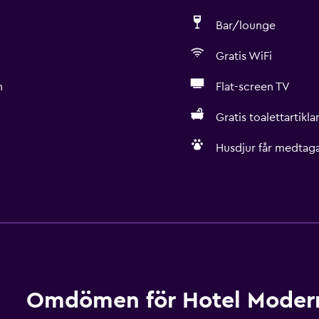
Bar/lounge
Gratis WiFi
n
Flat-screen TV
Gratis toalettartikla
Husdjur får medtaga
Badrum
Dusch
Badmössa
Bidé
Hårfön
Omdömen för Hotel Moder
Toalett