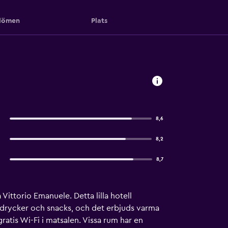
ömen
Plats
8,6
8,2
8,7
Vittorio Emanuele. Detta lilla hotell
drycker och snacks, och det erbjuds varma
gratis Wi-Fi i matsalen. Vissa rum har en