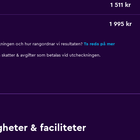
1 511 kr
1 995 kr
nkningen och hur rangordnar vi resultaten?
Ta reda på mer
skatter & avgifter som betalas vid utcheckningen.
heter & faciliteter