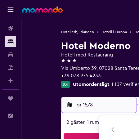
Flyg
Hotellerbjudanden
Hotell i Europa
Hot
Boende
Hotel Moderno
Hyrbil
Hotell med Restaurang
3 stjärnor
Paketresor
Via Umberto 39, 07028 Santa Teres
+39 078 975 4233
Planera med AI
Utomordentligt
1 107 verif
8,4
Trips
lör 15/8
-
Feedback
2 gäster, 1 rum