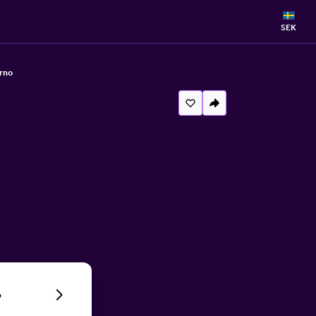
SEK
rno
6