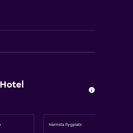
Hotel
ästboendet
m
Närmsta flygplats