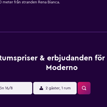
 meter från stranden Rena Bianca.
Rumspriser & erbjudanden för
Moderno
ön 16/8
2 gäster, 1 rum