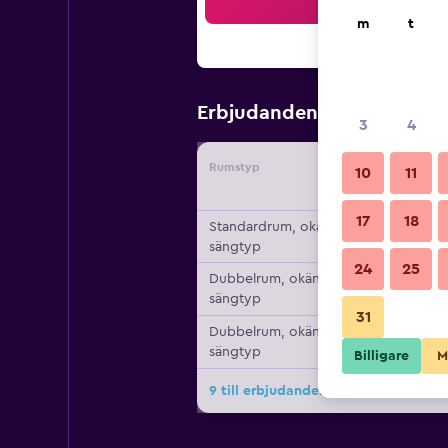
Sö
m
t
756 kr
Erbjudanden från
/
Bi
3
4
Rumstyp
Leverant
10
11
17
18
Standardrum, okänd
sängtyp
24
25
Dubbelrum, okänd
sängtyp
31
Dubbelrum, okänd
sängtyp
Billigare
M
9 till erbjudanden för Hotel Modern