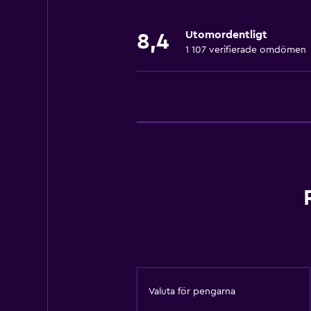
Gratis toalettartiklar
Utomordentligt
8,4
Schampo
1 107 verifierade omdömen
Värme
Luftkonditionering
Papperskorgar
Tjänster och bekvämligheter
Biluthyrning
Väckningsservice
Kassaskåp
Rumservice
Utflyktsdisk
Nyckelåtkomst
Valuta för pengarna
Expressutcheckning