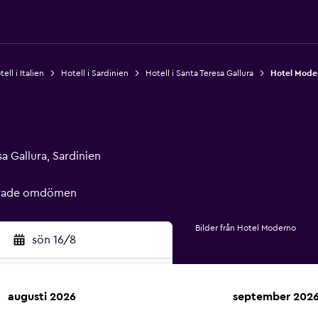
ell i Italien
Hotell i Sardinien
Hotell i Santa Teresa Gallura
Hotel Mode
a Gallura, Sardinien
ierade omdömen
Bilder från Hotel Moderno
sön 16/8
augusti 2026
september 202