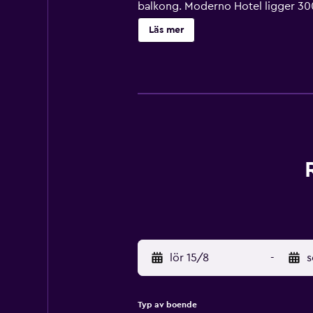
balkong. Moderno Hotel ligger 300
Läs mer
lör 15/8
-
s
Typ av boende