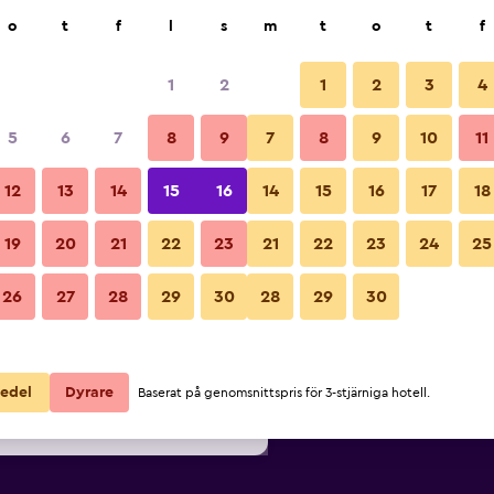
k
o
t
f
l
s
m
t
o
t
f
1
2
1
2
3
4
lligaste Pris per natt
5
6
7
8
9
7
8
9
10
11
ör
Per natt
12
13
14
15
16
14
15
16
17
18
totalt
19
20
21
22
23
21
22
23
24
25
756 kr
Visa erbjudande
26
27
28
29
30
28
29
30
781 kr
Visa erbjudande
1 093 kr
Visa erbjudande
edel
Dyrare
Baserat på genomsnittspris för 3-stjärniga hotell.
o