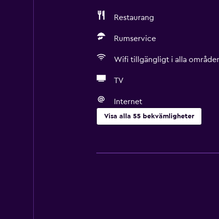
Restaurang
Rumservice
Wifi tillgängligt i alla område
TV
Internet
Visa alla 55 bekvämligheter
Grundläggande bekvämligheter
Gratis WiFi
Wifi tillgängligt i alla områden
Internet
Handdukar
Brandsläckare