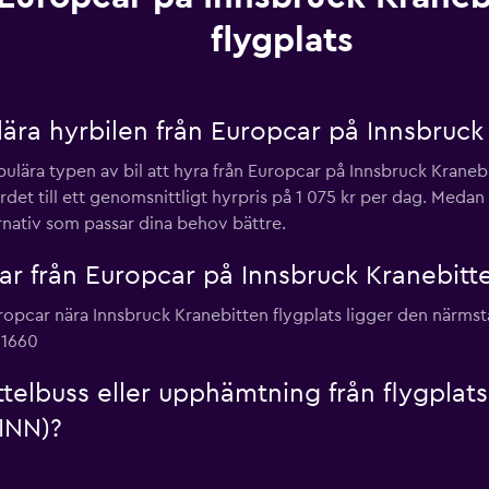
flygplats
ra hyrbilen från Europcar på Innsbruck 
ära typen av bil att hyra från Europcar på Innsbruck Kranebit
värdet till ett genomsnittligt hyrpris på 1 075 kr per dag. M
ternativ som passar dina behov bättre.
lar från Europcar på Innsbruck Kranebitt
uropcar nära Innsbruck Kranebitten flygplats ligger den närm
61660
telbuss eller upphämtning från flygplats
(INN)?