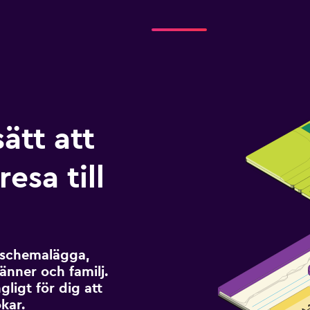
sätt att
esa till
t schemalägga,
änner och familj.
ngligt för dig att
kar.