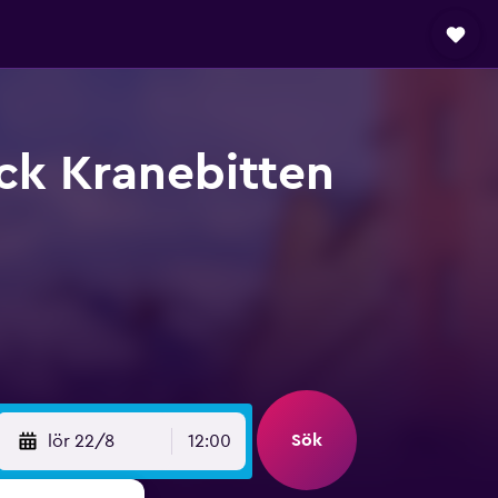
uck Kranebitten
Sök
lör 22/8
12:00