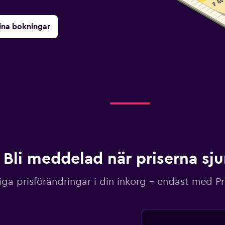
ina bokningar
Bli meddelad när priserna sj
iga prisförändringar i din inkorg – endast med P