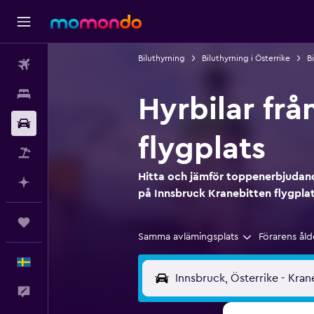
Biluthyrning
Biluthyrning i Österrike
B
Flyg
Boende
Hyrbilar fr
Hyrbil
flygplats
Paketresor
Hitta och jämför toppenerbjudand
Planera med AI
på Innsbruck Kranebitten flygpla
Trips
Samma avlämingsplats
Förarens åld
Svenska
Feedback