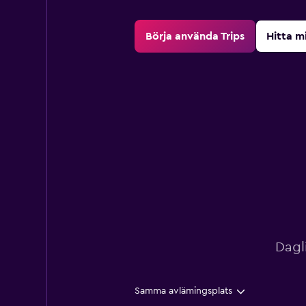
Börja använda Trips
Hitta m
Dagl
Samma avlämingsplats