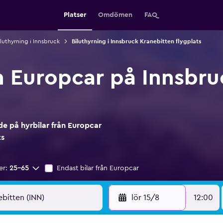
Platser
Omdömen
FAQ
iluthyrning i Innsbruck
Biluthyrning i Innsbruck Kranebitten flygplats
ån Europcar på Innsbr
e på hyrbilar från Europcar
ts
er:
25-65
Endast bilar från Europcar
lör 15/8
12:00