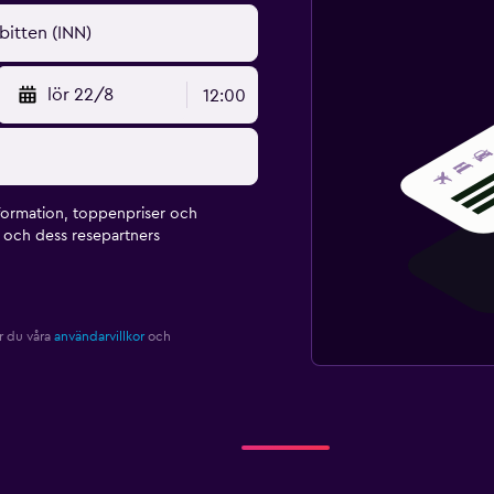
lör 22/8
12:00
formation, toppenpriser och
och dess resepartners
r du våra
användarvillkor
och