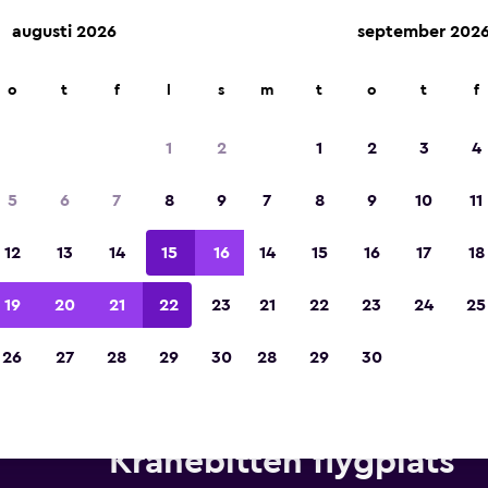
augusti 2026
september 202
o
t
f
l
s
m
t
o
t
f
Utsedd till vinnare av Europas bästa resea
2023
1
2
1
2
3
4
5
6
7
8
9
7
8
9
10
11
12
13
14
15
16
14
15
16
17
18
19
20
21
22
23
21
22
23
24
25
26
27
28
29
30
28
29
30
yrbilar från Europcar nära In
Kranebitten flygplats