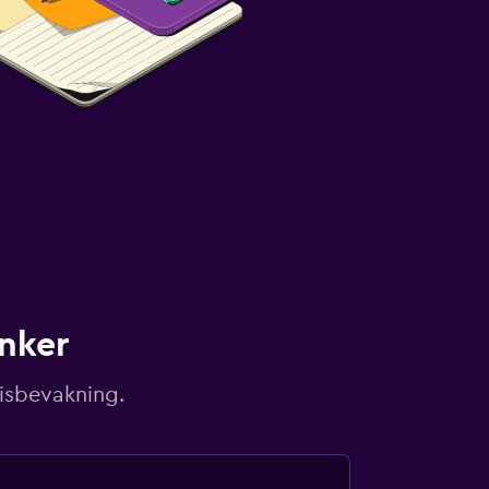
unker
risbevakning.