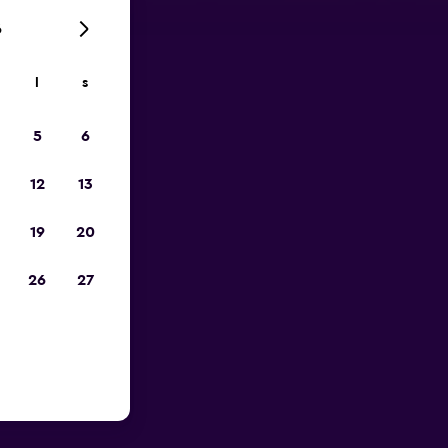
6
l
s
pp
5
6
12
13
19
20
26
27
nsbruck