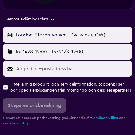
Samma avlämingsplats
London, Storbritannien - Gatwick (LGW)
fre 14/8
12:00
-
fre 21/8
12:00
Mejla mig produkt- och serviceinformation, toppenpriser
och specialerbjudanden från momondo och dess resepartners
Skapa en prisbevakning
Genom att skapa en prisbevakning godkänner du våra
användarvillkor
och
sekretesspolicy.