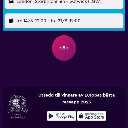
London, Storbritannien - Gatwick (LGW)
fre 14/8
12:00
-
fre 21/8
12:00
Sök
Utsedd till vinnare av Europas bästa
reseapp 2023