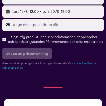
tors 13/8
12:00
-
tors 20/8
12:00
Mejla mig produkt- och serviceinformation, toppenpriser
och specialerbjudanden från momondo och dess resepartners
Skapa en prisbevakning
Genom att skapa en prisbevakning godkänner du våra
användarvillkor
och
sekretesspolicy.