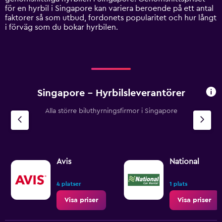
Y
för en hyrbil i Singapore kan variera beroende på ett antal
axis
faktorer så som utbud, fordonets popularitet och hur långt
displaying
i förväg som du bokar hyrbilen.
values.
Range:
0
to
1500.
Singapore – Hyrbilsleverantörer
Alla större biluthyrningsfirmor i Singapore
Avis
National
4 platser
1 plats
Visa priser
Visa priser