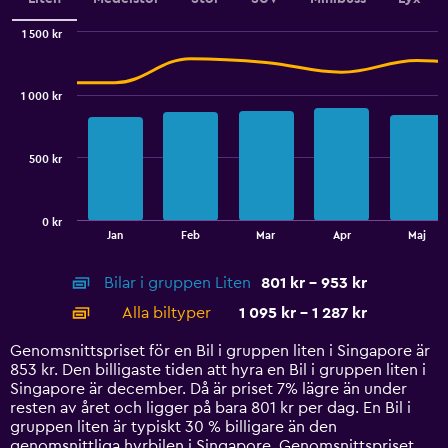
displaying
values.
1 500 kr
Range:
Combination
Chart
0
graphic.
chart
to
with
1 000 kr
2
4.5.
data
series.
500 kr
The
chart
has
0 kr
1
End
Jan
Feb
Mar
Apr
Maj
of
X
interactive
axis
chart
Bilar i gruppen Liten
801 kr - 953 kr
displaying
categories.
Alla biltyper
1 095 kr - 1 287 kr
Range:
14
Genomsnittspriset för en Bil i gruppen liten i Singapore är
categories.
853 kr. Den billigaste tiden att hyra en Bil i gruppen liten i
The
Singapore är december. Då är priset 7% lägre än under
chart
resten av året och ligger på bara 801 kr per dag. En Bil i
has
gruppen liten är typiskt 30 % billigare än den
1
genomsnittliga hyrbilen i Singapore. Genomsnittspriset