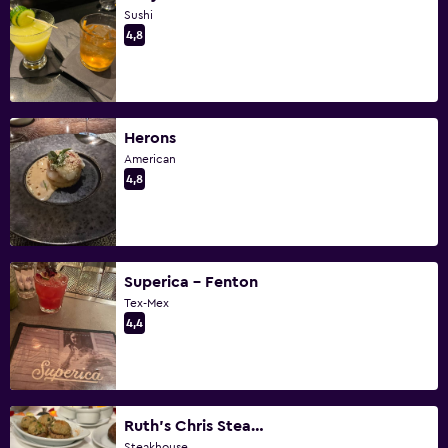
Sushi
4,8
Herons
American
4,8
Superica - Fenton
Tex-Mex
4,4
Ruth's Chris Steak House - Cary
Steakhouse