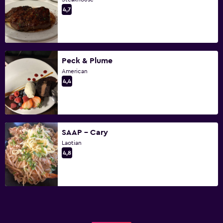
4,7
Peck & Plume
American
4,4
SAAP - Cary
Laotian
4,8