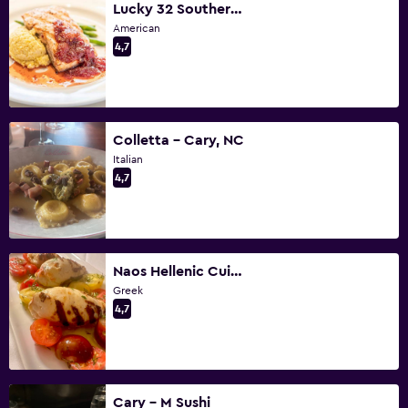
Lucky 32 Southern Kitchen - Cary
American
4,7
Colletta - Cary, NC
Italian
4,7
Naos Hellenic Cuisine
Greek
4,7
Cary - M Sushi