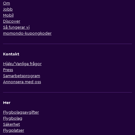
Om
Jobb
Mobil
Discover
Så fungerar vi
momondo-kupongkoder
Kontakt
Hjälp/Vanliga frågor
Press
Samarbetsprogram
Annonsera med oss
Mer
Flygbolagsavgifter
Flygbolag
Säkerhet
Flygplatser