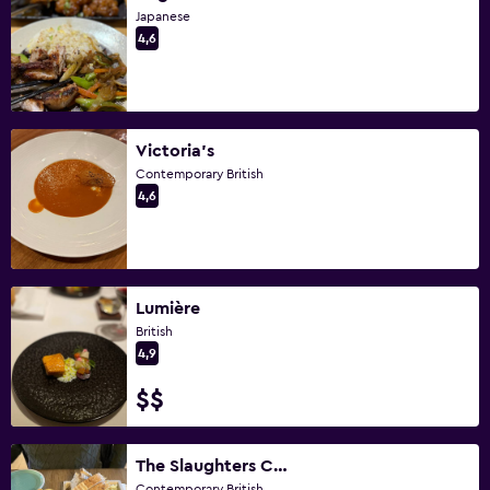
Japanese
4,6
Victoria's
Contemporary British
4,6
Lumière
British
4,9
$$
The Slaughters Country Inn Restaurant & Bar
Contemporary British