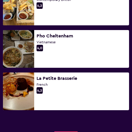
4,2
Pho Cheltenham
Vietnamese
4,0
La Petite Brasserie
French
4,2