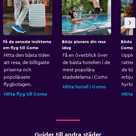
Få de senaste insikterna
Börja planera din resa
Bästa h
om flyg till Como
idag
Como
Hitta den bästa tiden
Få en överblick över
Upple
att resa, de billigaste
de bästa hotellen i de
ratten
priserna och
mest populära
de bäs
populäraste
stadsdelarna i Como
erbju
flygbolagen.
hyrbila
Hitta hotell i Como
Hitta flyg till Como
Hitta 
Guider till andra städer