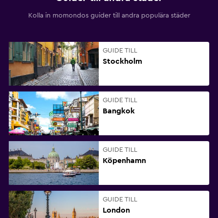
Kolla in momondos guider till andra populära städer
GUIDE TILL
Stockholm
GUIDE TILL
Bangkok
GUIDE TILL
Köpenhamn
GUIDE TILL
London