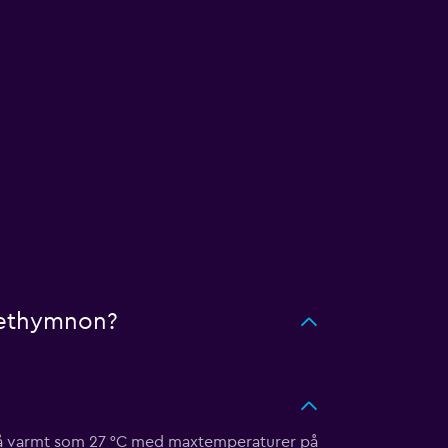
 Rethymnon?
r så varmt som 27 °C med maxtemperaturer på