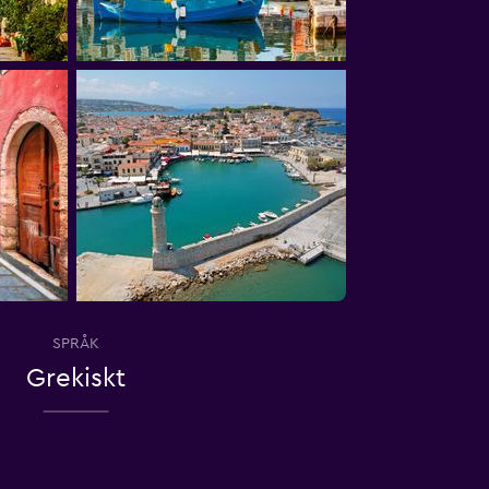
SPRÅK
Grekiskt