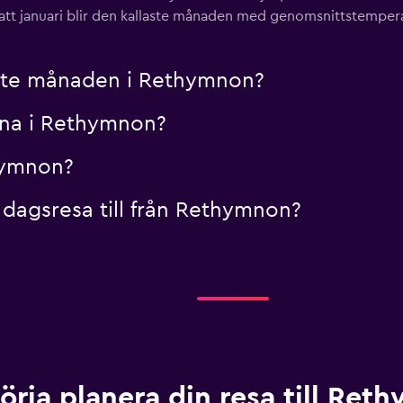
 att januari blir den kallaste månaden med genomsnittstemperatur
aste månaden i Rethymnon?
nna i Rethymnon?
thymnon?
 dagsresa till från Rethymnon?
örja planera din resa till Ret