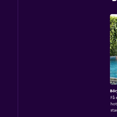
Bör
Få 
hot
sta