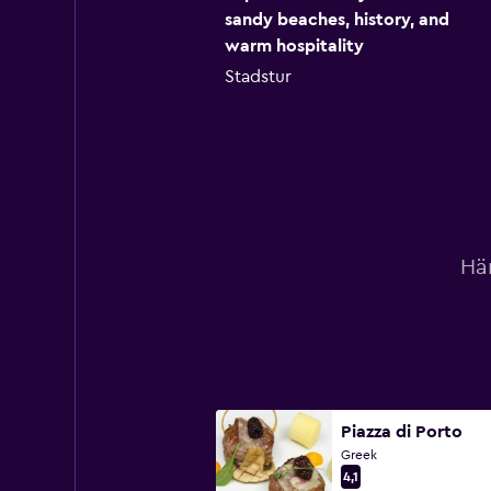
sandy beaches, history, and
warm hospitality
Stadstur
Här
Piazza di Porto
Greek
4,1