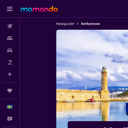
Reseguider
Rethymnon
Flyg
Boende
Hyrbil
Paketresor
Planera med AI
Trips
Svenska
Feedback