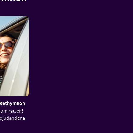
i Rethymnon
om ratten!
rbjudandena