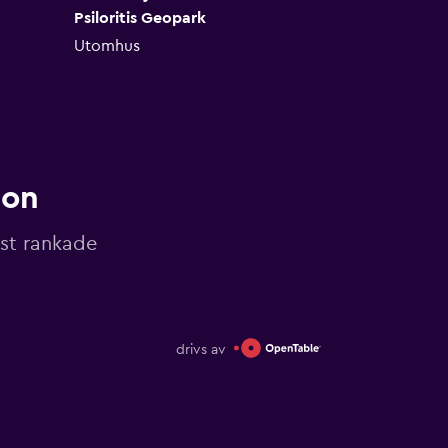
Psiloritis Geopark
Utomhus
non
gst rankade
drivs av