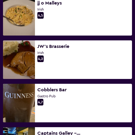
jj o Malleys
Irish
4,5
JW's Brasserie
Irish
4,2
Cobblers Bar
Gastro Pub
4,7
Captains Galley - Westport