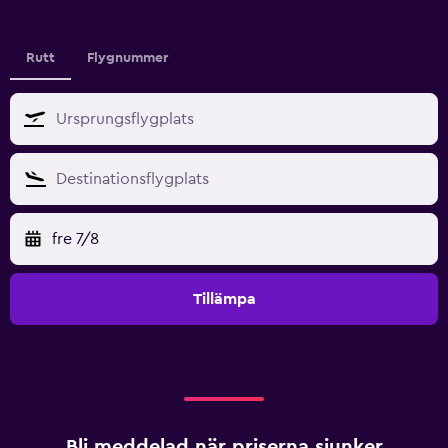
Rutt
Flygnummer
fre 7/8
Tillämpa
Bli meddelad när priserna sjunker