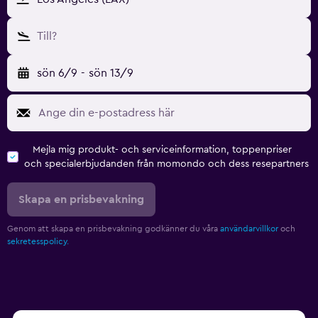
Till?
sön 6/9
-
sön 13/9
Mejla mig produkt- och serviceinformation, toppenpriser
och specialerbjudanden från momondo och dess resepartners
Skapa en prisbevakning
Genom att skapa en prisbevakning godkänner du våra
användarvillkor
och
sekretesspolicy.