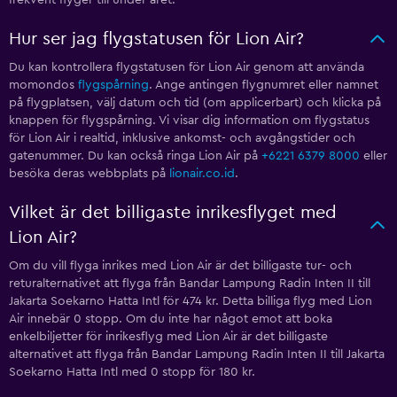
frekvent flyger till under året.
Hur ser jag flygstatusen för Lion Air?
Du kan kontrollera flygstatusen för Lion Air genom att använda
momondos
flygspårning
. Ange antingen flygnumret eller namnet
på flygplatsen, välj datum och tid (om applicerbart) och klicka på
knappen för flygspårning. Vi visar dig information om flygstatus
för Lion Air i realtid, inklusive ankomst- och avgångstider och
gatenummer. Du kan också ringa Lion Air på
+6221 6379 8000
eller
besöka deras webbplats på
lionair.co.id
.
Vilket är det billigaste inrikesflyget med
Lion Air?
Om du vill flyga inrikes med Lion Air är det billigaste tur- och
returalternativet att flyga från Bandar Lampung Radin Inten II till
Jakarta Soekarno Hatta Intl för 474 kr. Detta billiga flyg med Lion
Air innebär 0 stopp. Om du inte har något emot att boka
enkelbiljetter för inrikesflyg med Lion Air är det billigaste
alternativet att flyga från Bandar Lampung Radin Inten II till Jakarta
Soekarno Hatta Intl med 0 stopp för 180 kr.