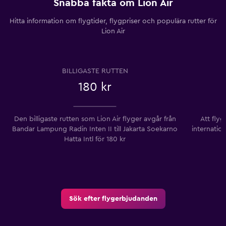
Snabba fakta om Lion Air
Hitta information om flygtider, flygpriser och populära rutter för
Lion Air
BILLIGASTE RUTTEN
180 kr
Den billigaste rutten som Lion Air flyger avgår från
Att flyg
Bandar Lampung Radin Inten II till Jakarta Soekarno
internatio
Hatta Intl ​​för 180 kr
Sök efter flygerbjudanden