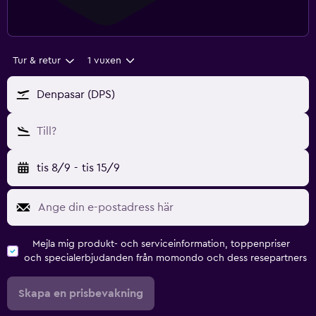
Tur & retur
1 vuxen
Denpasar (DPS)
Till?
tis 8/9
-
tis 15/9
Mejla mig produkt- och serviceinformation, toppenpriser
och specialerbjudanden från momondo och dess resepartners
Skapa en prisbevakning