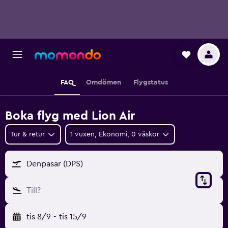
FAQ
Omdömen
Flygstatus
Boka flyg med Lion Air
Tur & retur
1 vuxen, Ekonomi, 0 väskor
Denpasar (DPS)
Till?
tis 8/9
-
tis 15/9