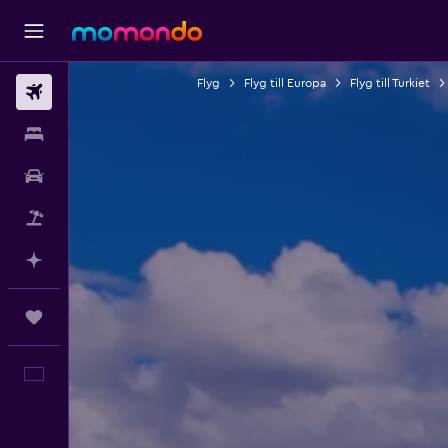
Flyg
Flyg till Europa
Flyg till Turkiet
Flyg
Boende
Hyrbil
Paketresor
Planera med AI
Trips
Svenska