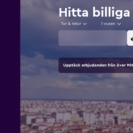
Hitta billiga
Tur & retur
1 vuxen
Upptäck erbjudanden från över 9