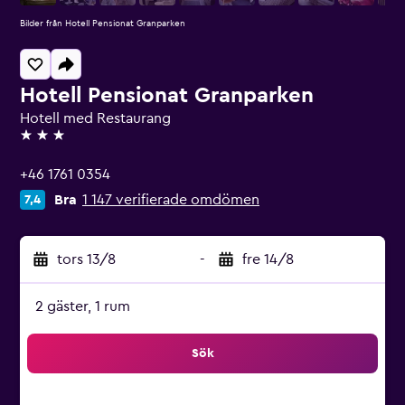
Bilder från Hotell Pensionat Granparken
Hotell Pensionat Granparken
Hotell med Restaurang
3 stjärnor
+46 1761 0354
Bra
1 147 verifierade omdömen
7,4
tors 13/8
-
fre 14/8
2 gäster, 1 rum
Sök