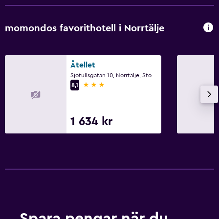
Affärscentrum
Mötesrum
momondos favorithotell i Norrtälje
Privat incheckning/utcheckning
Åtellet
Familjevänligt
Sjotullsgatan 10, Norrtälje, Stockholms län
Barnsängar tillgängliga
3 stjärnor
8,1
Inomhus lekområde
Utomhusleksaker för barn
1 634 kr
Lekplats
Media och underhållning
Flat-screen TV
Delat lounge/TV-område
TV
Spara pengar när du