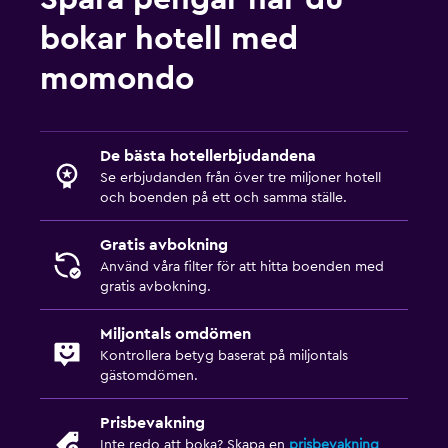
Sovrum
bokar hotell med
Uttag nära sängen
momondo
Klädhängare
Garderob eller klädkammare
De bästa hotellerbjudandena
Hälsa och säkerhet
Se erbjudanden från över tre miljoner hotell
och boenden på ett och samma ställe.
Daglig städning
Förstahjälpenlåda
Gratis avbokning
Använd våra filter för att hitta boenden med
Säkerhetsvakt dygnet runt
gratis avbokning.
Parkering och transport
Miljontals omdömen
Kontrollera betyg baserat på miljontals
Gatuparkering
gästomdömen.
Gratis parkering
Prisbevakning
Arbetsyta
Inte redo att boka? Skapa en
prisbevakning