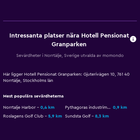
Allergivänliga rum
Rökning förbjuden
Övre våningar nås via trappor
Intressanta platser nära Hotell Pensionat
Rökningsområden
Granparken
Sevärdheter i Norrtälje, Sverige utvalda av momondo
Utomhus
Terrass/uteplats
Här ligger Hotell Pensionat Granparken: Gjuterivägen 10, 761 40
Balkong
Norrtälje, Stockholms län
Utomhusmöbler
Mest populära sevärdheterna
Picknickområde
Trädgård
Norrtalje Harbor
0,4 km
Pythagoras industrimuseum
0,9 km
Roslagens Golf Club
5,9 km
Sundsta Golf
8,3 km
Tjänster och bekvämligheter
Konferensrum