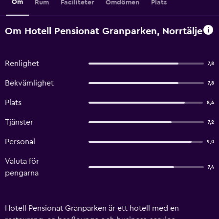
Om
Rum
Faciliteter
Omdömen
Plats
Om Hotell Pensionat Granparken, Norrtälje
Renlighet
7,8
Bekvämlighet
7,8
Plats
8,4
Tjänster
7,2
Personal
9,0
Valuta för
7,4
pengarna
Hotell Pensionat Granparken är ett hotell med en