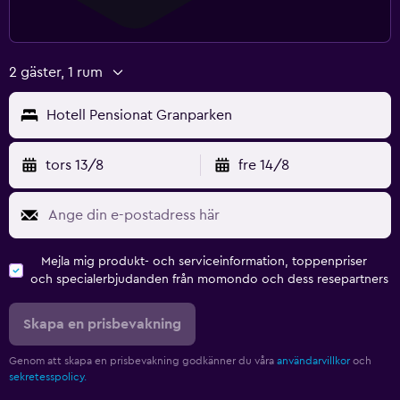
2 gäster, 1 rum
Hotell Pensionat Granparken
tors 13/8
fre 14/8
Mejla mig produkt- och serviceinformation, toppenpriser
och specialerbjudanden från momondo och dess resepartners
Skapa en prisbevakning
Genom att skapa en prisbevakning godkänner du våra
användarvillkor
och
sekretesspolicy.