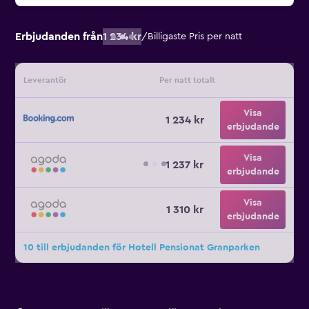
Erbjudanden från
1 234 kr
/
Billigaste Pris per natt
Leverantör
Per natt totalt
Visa
1 234 kr
erbjudande
Visa
1 237 kr
erbjudande
Visa
1 310 kr
erbjudande
10 till erbjudanden för Hotell Pensionat Granparken