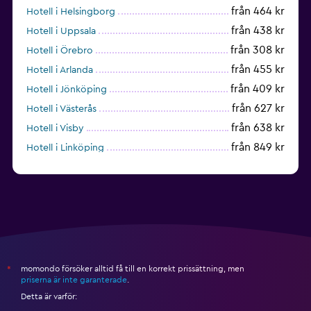
från 464 kr
Hotell i Helsingborg
från 438 kr
Hotell i Uppsala
från 308 kr
Hotell i Örebro
från 455 kr
Hotell i Arlanda
från 409 kr
Hotell i Jönköping
från 627 kr
Hotell i Västerås
från 638 kr
Hotell i Visby
från 849 kr
Hotell i Linköping
från 657 kr
Hotell i Umeå
momondo försöker alltid få till en korrekt prissättning, men
*
priserna är inte garanterade
.
Detta är varför: