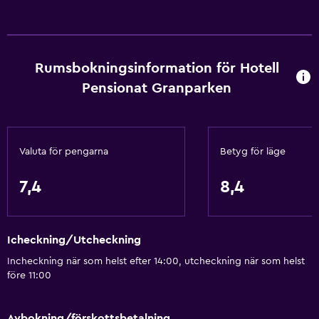
Brandvarnare
Värme
Kroppstvål
Rumsbokningsinformation för Hotell
Papperskorgar
Pensionat Granparken
Restauranger
Elektrisk vattenkokare
Valuta för pengarna
Betyg för läge
Dietspecifika menyer (vid begäran)
Mikrovågsugn
7,4
8,4
Restaurang
Bar/lounge
Icheckning/Utcheckning
Te/kaffebryggare
Incheckning när som helst efter 14:00, utcheckning när som helst
Vattenkokare
före 11:00
Kylskåp
Kaffemaskin
Avbokning/förskottsbetalning