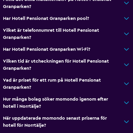
Trägolv eller parkettgolv
Granparken?
Bäddsoffa
Har Hotell Pensionat Granparken pool?
Skidförvaring
Vilket är telefonnumret till Hotell Pensionat
Förvaring
Granparken?
Saker att göra
Har Hotell Pensionat Granparken Wi-Fi?
Presentbutik
Vilken tid är utcheckningen för Hotell Pensionat
Vandring
Granparken?
Sällskapsspel/pussel
Vad är priset för ett rum på Hotell Pensionat
Cykling
Granparken?
Skidåkning
Hur många bolag söker momondo igenom efter
Mini-golf
hotell i Norrtälje?
När uppdaterade momondo senast priserna för
Tillgänglighet och lämplighet
hotell för Norrtälje?
Hela enheten ligger på bottenvåningen