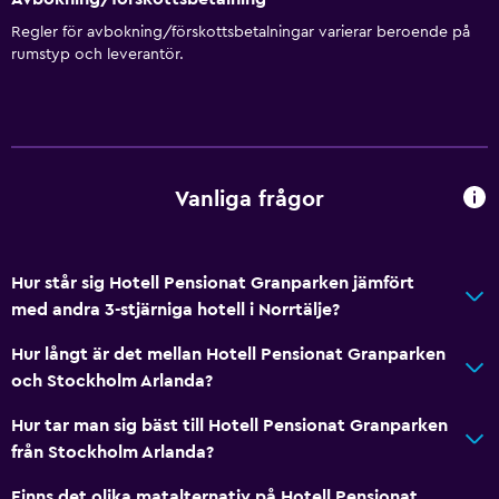
Regler för avbokning/förskottsbetalningar varierar beroende på
rumstyp och leverantör.
Badrum
Dusch
Hårfön
Toalett
Vanliga frågor
Toalettpapper
Offentligt bad
Privat badrum
Hur står sig Hotell Pensionat Granparken jämfört
Walk-in-dusch
med andra 3-stjärniga hotell i Norrtälje?
Hur långt är det mellan Hotell Pensionat Granparken
Allmänt
och Stockholm Arlanda?
Familjerum
Hur tar man sig bäst till Hotell Pensionat Granparken
Vardagsrum
från Stockholm Arlanda?
Utsikt över trädgård
Finns det olika matalternativ på Hotell Pensionat