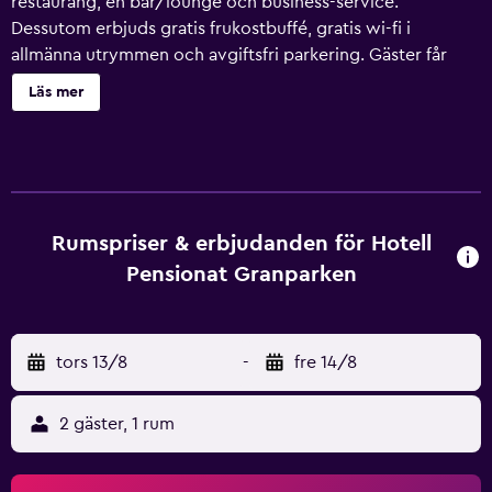
restaurang, en bar/lounge och business-service.
Dessutom erbjuds gratis frukostbuffé, gratis wi-fi i
allmänna utrymmen och avgiftsfri parkering. Gäster får
även tillgång till bekvämligheter som konferenslokaler,
Läs mer
bröllopstjänster och en trädgård. Hotell Pensionat
Granparken erbjuder 18 rum med kaffe- och tebryggare
och hårtork. Rummen är individuellt möblerade och
inredda. Platt-tv finns på rummen. Badrummen har dusch.
Detta hotell i Norrtälje erbjuder sina gäster gratis wi-fi.
Städning erbjuds dagligen och strykjärn/strykbräda kan
Rumspriser & erbjudanden för Hotell
fås på begäran. Fritidsaktiviteterna nedan finns antingen
Pensionat Granparken
tillgängliga på plats eller i närheten. Avgifter kan
tillkomma.
tors 13/8
-
fre 14/8
2 gäster, 1 rum