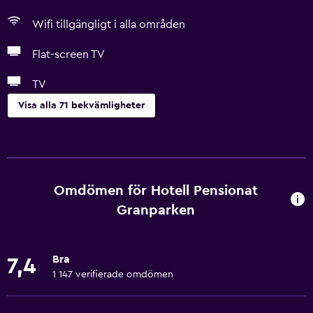
Wifi tillgängligt i alla områden
Flat-screen TV
TV
Visa alla 71 bekvämligheter
Grundläggande bekvämligheter
Gratis WiFi
Wifi tillgängligt i alla områden
Omdömen för Hotell Pensionat
Internet
Granparken
Sängkläder
Handdukar
Bra
7,4
Brandsläckare
1 147 verifierade omdömen
Schampo