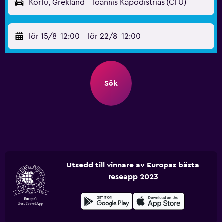
Korfu, Grekland - Ioannis Kapodistrias (CFU)
lör 15/8
12:00
-
lör 22/8
12:00
Sök
Utsedd till vinnare av Europas bästa
reseapp 2023