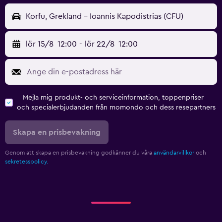
Korfu, Grekland - Ioannis Kapodistrias (CFU)
lör 15/8
12:00
-
lör 22/8
12:00
Mejla mig produkt- och serviceinformation, toppenpriser
och specialerbjudanden från momondo och dess resepartners
Skapa en prisbevakning
Genom att skapa en prisbevakning godkänner du våra
användarvillkor
och
sekretesspolicy.