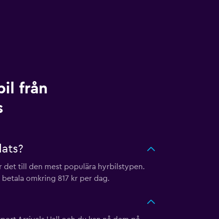
il från
s
lats?
 det till den mest populära hyrbilstypen.
 betala omkring 817 kr per dag.