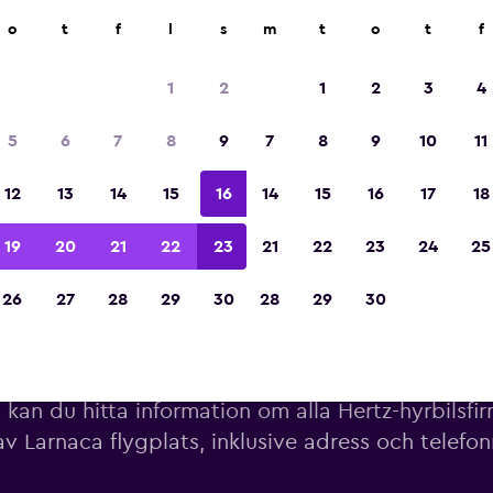
o
t
f
l
s
m
t
o
t
f
Utsedd till vinnare av Europas bästa resea
2023
1
2
1
2
3
4
5
6
7
8
9
7
8
9
10
11
12
13
14
15
16
14
15
16
17
18
19
20
21
22
23
21
22
23
24
25
26
27
28
29
30
28
29
30
bilar från Hertz nära Larnaca 
kan du hitta information om alla Hertz-hyrbilsfir
av Larnaca flygplats, inklusive adress och telef