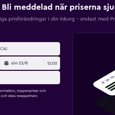
Bli meddelad när priserna sj
iga prisförändringar i din inkorg – endast med P
sön 23/8
12:00
formation, toppenpriser och
och dess resepartners