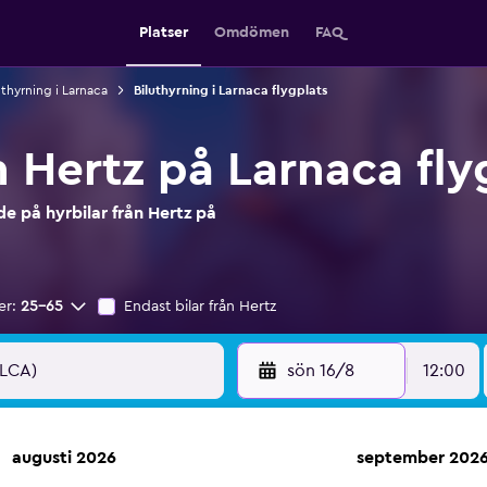
Platser
Omdömen
FAQ
uthyrning i Larnaca
Biluthyrning i Larnaca flygplats
n Hertz på Larnaca fly
e på hyrbilar från Hertz på
er:
25-65
Endast bilar från Hertz
sön 16/8
12:00
augusti 2026
september 202