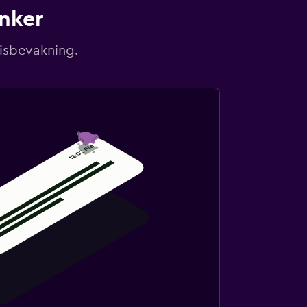
unker
risbevakning.