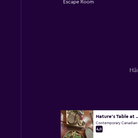
Escape Room
Här
Nature’s Table at Summer
Contemporary Canadian
4,0