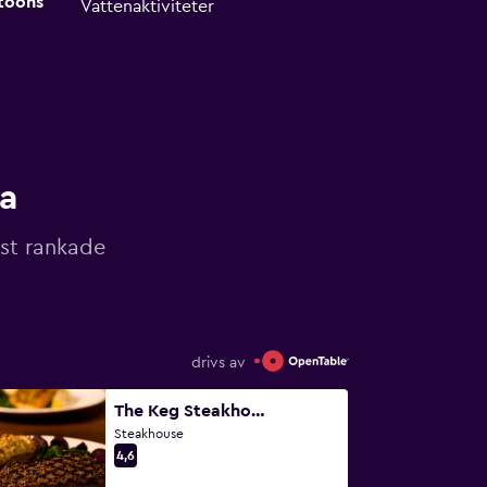
toons
Vattenaktiviteter
na
gst rankade
drivs av
The Keg Steakhouse + Bar - Kelowna
Steakhouse
4,6