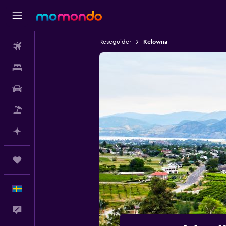
Reseguider
Kelowna
Flyg
Boende
Hyrbil
Paketresor
Planera med AI
Trips
Svenska
Feedback