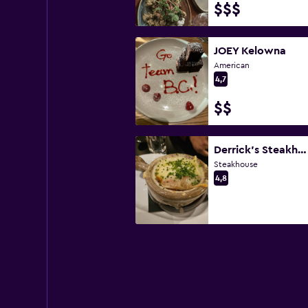
$$$
JOEY Kelowna
American
4,7
$$
Derrick's Steakhouse
Steakhouse
4,8