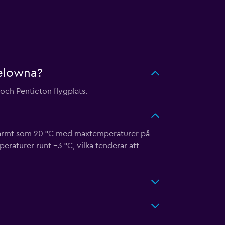
Kelowna?
och Penticton flygplats.
å varmt som 20 °C med maxtemperaturer på
raturer runt −3 °C, vilka tenderar att