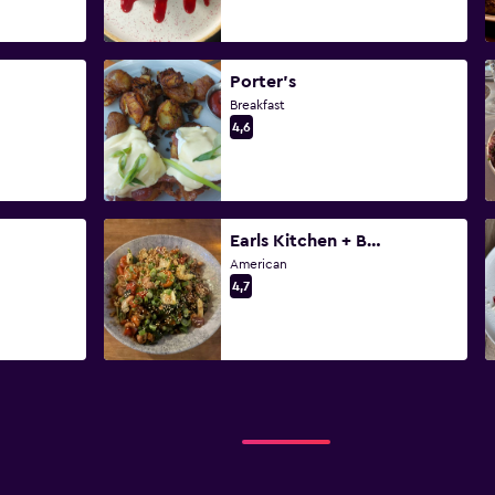
Porter's
Breakfast
4,6
Earls Kitchen + Bar - Kelowna
American
4,7