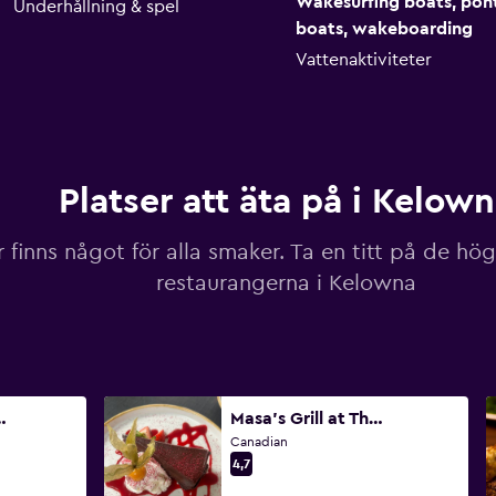
Wakesurfing boats, pon
Underhållning & spel
boats, wakeboarding
Vattenaktiviteter
Platser att äta på i Kelow
 finns något för alla smaker. Ta en titt på de hö
restaurangerna i Kelowna
hill Pyramid Winery
Masa's Grill at The Harvest Golf Club
Canadian
4,7