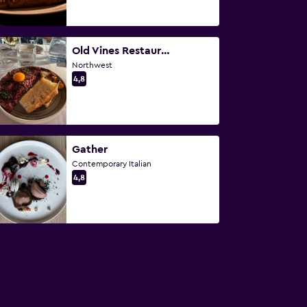
Old Vines Restaurant at Quails’ Gate Winery
Northwest
4,8
Gather
Contemporary Italian
4,8