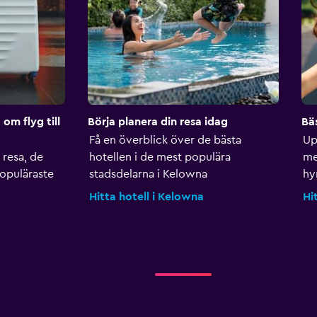
om flyg till
Börja planera din resa idag
Bä
Få en överblick över de bästa
Up
 resa, de
hotellen i de mest populära
me
populäraste
stadsdelarna i Kelowna
hyr
Hitta hotell i Kelowna
Hi