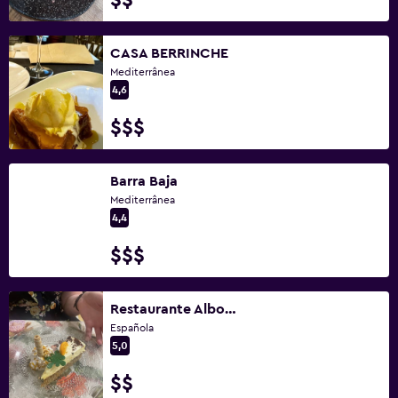
$$
CASA BERRINCHE
Mediterrânea
4,6
$$$
Barra Baja
Mediterrânea
4,4
$$$
Restaurante Alboroque - Sevilla
Española
5,0
$$