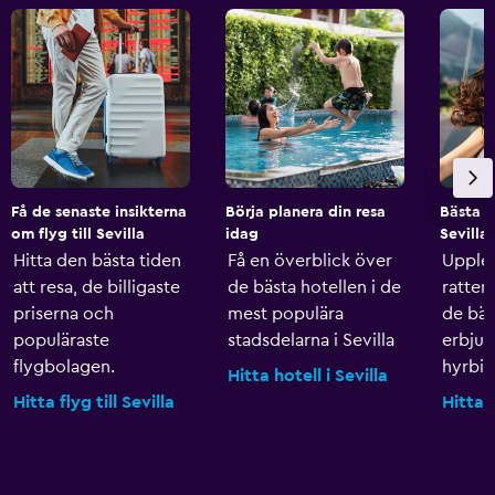
Få de senaste insikterna
Börja planera din resa
Bästa h
om flyg till Sevilla
idag
Sevilla
Hitta den bästa tiden
Få en överblick över
Upplev
att resa, de billigaste
de bästa hotellen i de
ratten
priserna och
mest populära
de bäs
populäraste
stadsdelarna i Sevilla
erbju
flygbolagen.
hyrbila
Hitta hotell i Sevilla
Hitta flyg till Sevilla
Hitta b