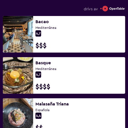
drivs av
Bacao
Mediterrânea
4,7
$$$
Basque
Mediterrânea
4,7
$$$$
Malasaña Triana
Española
4,4