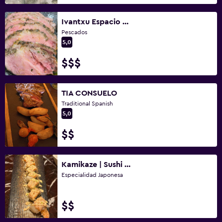
Ivantxu Espacio Bistronomico
Pescados
5,0
$$$
TIA CONSUELO
Traditional Spanish
5,0
$$
Kamikaze | Sushi and Drinks Sevilla
Especialidad Japonesa
$$