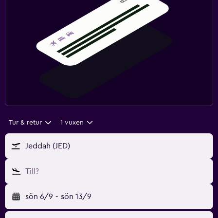
Tur & retur
1 vuxen
Jeddah (JED)
Till?
sön 6/9
-
sön 13/9